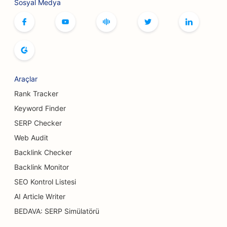
Sosyal Medya
Botoks ve Dolgu Hizmetleri için SEO
Butikler için SEO
Ekmek Fırınları için SEO
Araçlar
Bowling Salonları için SEO
Rank Tracker
Bira Fabrikaları için SEO
Keyword Finder
Meme Büyütme Hizmetleri için SEO
SERP Checker
Web Audit
Açık Büfe Restoranlar için SEO
Backlink Checker
Burger Kamyonları için SEO
Backlink Monitor
Pasta Dükkanları için SEO
SEO Kontrol Listesi
AI Article Writer
Araba Bayileri için SEO
BEDAVA: SERP Simülatörü
Yanık Cerrahları için SEO