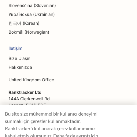
Kaçış Odaları için SEO
Slovenščina (Slovenian)
Facelift Hizmetleri için SEO
Українська (Ukrainian)
한국어 (Korean)
Aile Restoranları için SEO
Bokmål (Norwegian)
Çiftlikten Sofraya Restoranlar için SEO
İletişim
Finansal Planlamacılar için SEO
Bize Ulaşın
Finansal Hizmetler için SEO
Hakkımızda
Fine Dining Restoranlar için SEO
United Kingdom Office
Fast Food Restoranları için SEO
Ranktracker Ltd
144A Clerkenwell Rd
Çiçekçiler için SEO
London, EC1R 5DF
Company No: 08820809
Food Courts için SEO
Bu site size mükemmel bir kullanıcı deneyimi
felix@ranktracker.com
sunmak için çerezler kullanmaktadır.
Gıda Kamyonları için SEO
Ranktracker'ı kullanarak çerez kullanımımızı
kabul etmiş olursunuz. Daha fazla ayrıntı için
Fransız Pastaneleri için SEO