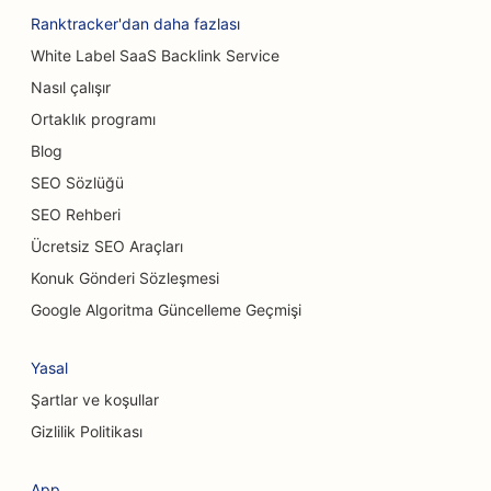
Ranktracker'dan daha fazlası
Araba Yıkamaları için SEO
White Label SaaS Backlink Service
Kafeler için SEO
Nasıl çalışır
Ortaklık programı
Halı ve Döşeme Mağazaları için SEO
Blog
Günlük Yemek Restoranları için SEO
SEO Sözlüğü
Kimyasal Peeling Hizmetleri için SEO
SEO Rehberi
Ücretsiz SEO Araçları
Kedi Kafeleri için SEO
Konuk Gönderi Sözleşmesi
Kiropraktörler için SEO
Google Algoritma Güncelleme Geçmişi
Temizlik Hizmetleri için SEO
Yasal
Kahve Dükkanları için SEO
Şartlar ve koşullar
Danışmanlık Firmaları için SEO
Gizlilik Politikası
Estetik Cerrahlar için SEO
App