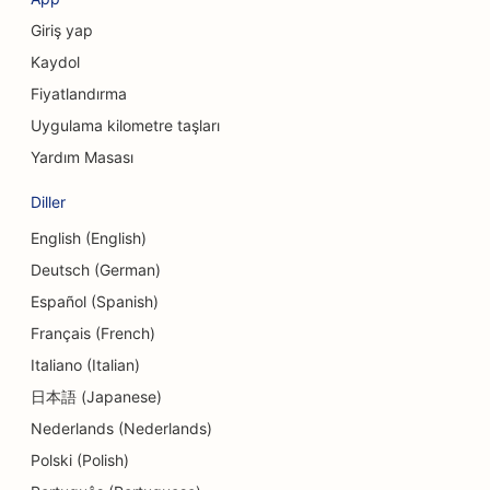
Giyim Mağazaları için SEO
Giriş yap
Kaydol
Döviz Bozdurma Hizmetleri için SEO
Fiyatlandırma
Kraniyofasiyal Cerrahlar için SEO
Uygulama kilometre taşları
Kredi Birlikleri için SEO
Yardım Masası
Cupcake Dükkanları için SEO
Diller
English (English)
Dans Stüdyoları için SEO
Deutsch (German)
Kreşler için SEO
Español (Spanish)
Borç Danışmanlığı Hizmetleri için SEO
Français (French)
Italiano (Italian)
Diş Klinikleri için SEO
日本語 (Japanese)
Şarküteriler için SEO
Nederlands (Nederlands)
Polski (Polish)
Lokantalar için SEO