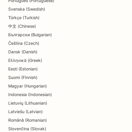
Português (Portuguese)
Dermabrazyon Hizmetleri için SEO
Svenska (Swedish)
Detay Mağazaları için SEO
Türkçe (Turkish)
中文 (Chinese)
Donut Dükkanları için SEO
Български (Bulgarian)
Eğitim ve Çocuk Bakım Hizmetleri için SEO
Čeština (Czech)
Kuru Temizlemeciler için SEO
Dansk (Danish)
Ελληνικά (Greek)
Elektrikçiler için SEO
Eesti (Estonian)
Elektronik Mağazaları için SEO
Suomi (Finnish)
Magyar (Hungarian)
Endodontistler için SEO
Indonesia (Indonesian)
Eğlence ve Rekreasyon için SEO
Lietuvių (Lithuanian)
Mühendislik Firmaları için SEO
Latviešu (Latvian)
Română (Romanian)
Etnik Restoranlar için EO
Slovenčina (Slovak)