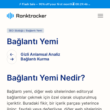
⚡ Flash Sale — 90% off your first month
⏳
00
:
29
:
45
→
SEO Sözlüğü
/
Bağlantı Yemi
Bağlantı Yemi
Gizli Anlamsal Analiz
Bağlantı Kurma
Bağlantı Yemi Nedir?
Bağlantı yemi, diğer web sitelerinden editoryal
bağlantılar çekmek için özel olarak oluşturulmuş
içeriktir. Buradaki fikir, bir içerik parçası yeterince
ilginç, faydalı veya değerliyse, diğer web sitelerinin