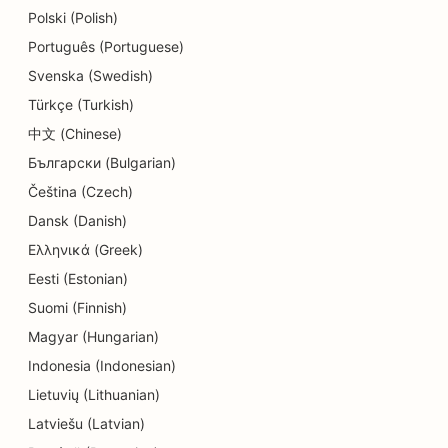
Polski (Polish)
SEO for detailbutikker
Português (Portuguese)
SEO for donutbutikker
Svenska (Swedish)
Türkçe (Turkish)
SEO for uddannelse og børnepasning
中文 (Chinese)
SEO for renserier
Български (Bulgarian)
SEO for elektrikere
Čeština (Czech)
Dansk (Danish)
SEO for elektronikbutikker
Ελληνικά (Greek)
SEO for endodontister
Eesti (Estonian)
SEO for underholdning og fritid
Suomi (Finnish)
Magyar (Hungarian)
SEO for ingeniørfirmaer
Indonesia (Indonesian)
EO til etniske restauranter
Lietuvių (Lithuanian)
Latviešu (Latvian)
SEO for Escape Rooms