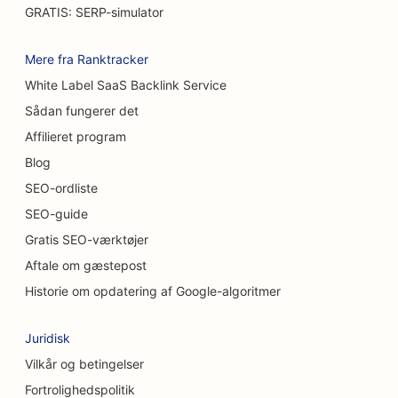
SEO for bilvaskere
GRATIS: SERP-simulator
SEO for caféer
Mere fra Ranktracker
SEO for tæppe- og gulvbutikker
White Label SaaS Backlink Service
SEO for uformelle restauranter
Sådan fungerer det
Affilieret program
SEO for kemiske peeling-tjenester
Blog
SEO til kattecaféer
SEO-ordliste
SEO-guide
SEO for kiropraktorer
Gratis SEO-værktøjer
SEO til rengøringsservice
Aftale om gæstepost
SEO for kaffebarer
Historie om opdatering af Google-algoritmer
SEO for konsulentfirmaer
Juridisk
SEO for kosmetiske kirurger
Vilkår og betingelser
Fortrolighedspolitik
SEO til tøjbutikker