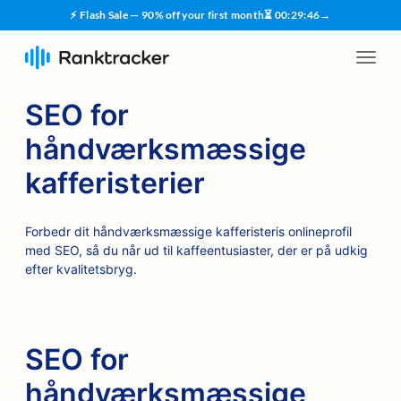
⚡ Flash Sale — 90% off your first month
⏳
00
:
29
:
45
→
SEO for
håndværksmæssige
kafferisterier
Forbedr dit håndværksmæssige kafferisteris onlineprofil
med SEO, så du når ud til kaffeentusiaster, der er på udkig
efter kvalitetsbryg.
SEO for
håndværksmæssige