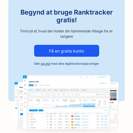
SEO til kunstkurser
Begynd at bruge Ranktracker
SEO for autoværksteder
gratis!
SEO for håndværksmæssige kafferisterier
Find ud af, hvad der holder din hjemmeside tilbage fra at
rangere
SEO for kautionstjenester
Få en gratis konto
SEO for bilvirksomheder
Eller
log ind
med dine legitimationsoplysninger
SEO for bagerier
SEO for barbershops
SEO for banker
SEO for boghandlere
SEO for grillbarer
SEO til brætspilscaféer