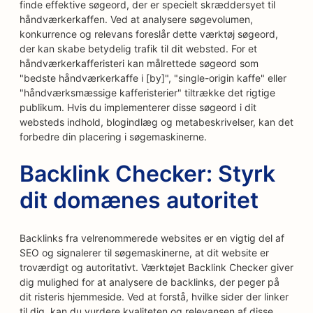
finde effektive søgeord, der er specielt skræddersyet til
håndværkerkaffen. Ved at analysere søgevolumen,
konkurrence og relevans foreslår dette værktøj søgeord,
der kan skabe betydelig trafik til dit websted. For et
håndværkerkafferisteri kan målrettede søgeord som
"bedste håndværkerkaffe i [by]", "single-origin kaffe" eller
"håndværksmæssige kafferisterier" tiltrække det rigtige
publikum. Hvis du implementerer disse søgeord i dit
websteds indhold, blogindlæg og metabeskrivelser, kan det
forbedre din placering i søgemaskinerne.
Backlink Checker: Styrk
dit domænes autoritet
Backlinks fra velrenommerede websites er en vigtig del af
SEO og signalerer til søgemaskinerne, at dit website er
troværdigt og autoritativt. Værktøjet Backlink Checker giver
dig mulighed for at analysere de backlinks, der peger på
dit risteris hjemmeside. Ved at forstå, hvilke sider der linker
til dig, kan du vurdere kvaliteten og relevansen af disse