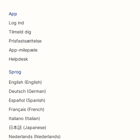
SEO for valutavekslingstjenester
App
Log ind
SEO for kraniofaciale kirurger
Tilmeld dig
SEO for kreditforeninger
Prisfastsættelse
SEO for cupcake-butikker
App-milepæle
Helpdesk
SEO for dansestudier
Sprog
SEO for daginstitutioner
English (English)
SEO for gældsrådgivningstjenester
Deutsch (German)
SEO for tandlægeklinikker
Español (Spanish)
Français (French)
SEO for delikatesseforretninger
Italiano (Italian)
SEO for spisesteder
日本語 (Japanese)
SEO for dermabrasionstjenester
Nederlands (Nederlands)