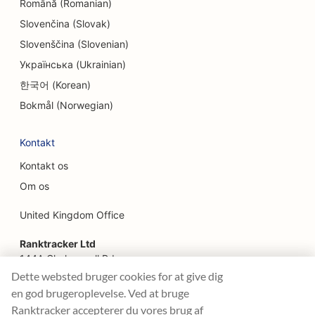
Română (Romanian)
SEO for ansigtsløftningstjenester
Slovenčina (Slovak)
SEO for familierestauranter
Slovenščina (Slovenian)
Українська (Ukrainian)
SEO for jord-til-bord-restauranter
한국어 (Korean)
SEO for finansielle planlæggere
Bokmål (Norwegian)
SEO for finansielle tjenester
Kontakt
SEO for fine restauranter
Kontakt os
SEO for fastfood-restauranter
Om os
SEO for blomsterhandlere
United Kingdom Office
SEO til food trucks
Ranktracker Ltd
144A Clerkenwell Rd
SEO for franske konditorier
London, EC1R 5DF
Dette websted bruger cookies for at give dig
Company No: 08820809
en god brugeroplevelse. Ved at bruge
SEO til food courts
felix@ranktracker.com
Ranktracker accepterer du vores brug af