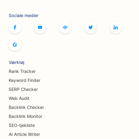
SEO for botox- og fillertjenester
Sociale medier
SEO for butikker
SEO for brødbagerier
SEO til bowlingbaner
SEO for bryggerier
Værktøj
SEO for brystforstørrelsesydelser
Rank Tracker
SEO for buffetrestauranter
Keyword Finder
SERP Checker
SEO til burgerbiler
Web Audit
SEO for kagebutikker
Backlink Checker
SEO for bilforhandlere
Backlink Monitor
SEO-tjekliste
SEO for brandsårskirurger
AI Article Writer