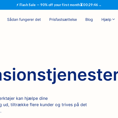
⚡ Flash Sale — 90% off your first month
⏳
00
:
29
:
45
→
Sådan fungerer det
Prisfastsættelse
Blog
Hjælp
sionstjeneste
ktøjer kan hjælpe dine
 ud, tiltrække flere kunder og trives på det
.