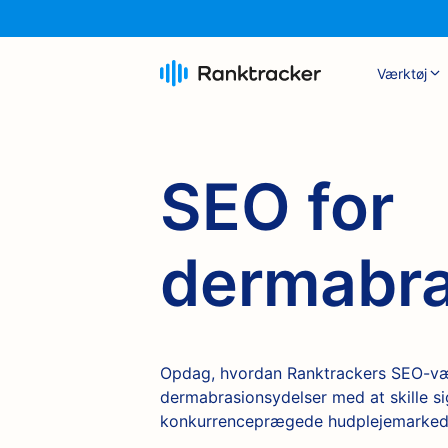
Værktøj
SEO for
dermabra
Opdag, hvordan Ranktrackers SEO-vær
dermabrasionsydelser med at skille sig
konkurrenceprægede hudplejemarked