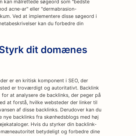
ion kan målrettede søgeord som "bedste
mod acne-ar" eller "dermabrasion-
likum. Ved at implementere disse søgeord i
etabeskrivelser kan du forbedre din
 Styrk dit domænes
er er en kritisk komponent i SEO, der
bsted er troværdigt og autoritativt. Backlink
for at analysere de backlinks, der peger på
 at forstå, hvilke websteder der linker til
evansen af disse backlinks. Derudover kan du
ge nye backlinks fra skønhedsblogs med høj
ejekataloger. Hvis du styrker din backlink-
omæneautoritet betydeligt og forbedre dine