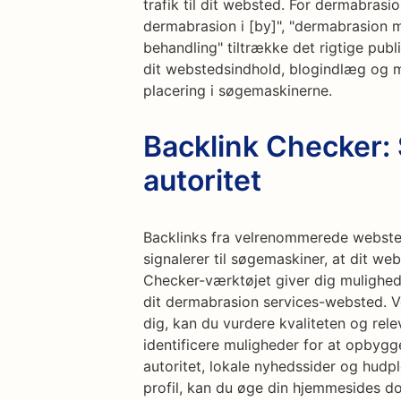
trafik til dit websted. For dermabras
dermabrasion i [by]", "dermabrasion 
behandling" tiltrække det rigtige pub
dit webstedsindhold, blogindlæg og m
placering i søgemaskinerne.
Backlink Checker:
autoritet
Backlinks fra velrenommerede websted
signalerer til søgemaskiner, at dit we
Checker-værktøjet giver dig mulighed 
dit dermabrasion services-websted. Ved
dig, kan du vurdere kvaliteten og rel
identificere muligheder for at opbyg
autoritet, lokale nyhedssider og hudpl
profil, kan du øge din hjemmesides d