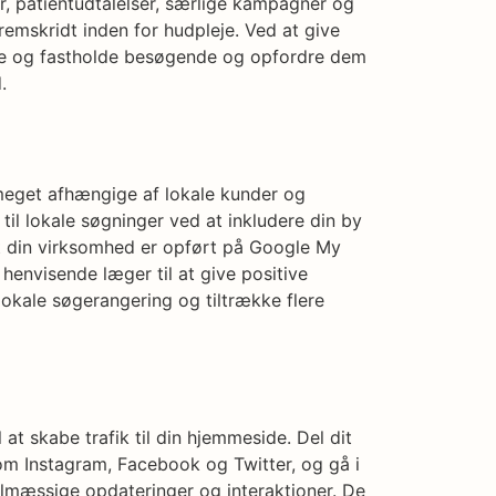
r, patientudtalelser, særlige kampagner og
remskridt inden for hudpleje. Ved at give
kke og fastholde besøgende og opfordre dem
.
eget afhængige af lokale kunder og
til lokale søgninger ved at inkludere din by
 at din virksomhed er opført på Google My
 henvisende læger til at give positive
lokale søgerangering og tiltrække flere
 at skabe trafik til din hjemmeside. Del dit
som Instagram, Facebook og Twitter, og gå i
lmæssige opdateringer og interaktioner. De