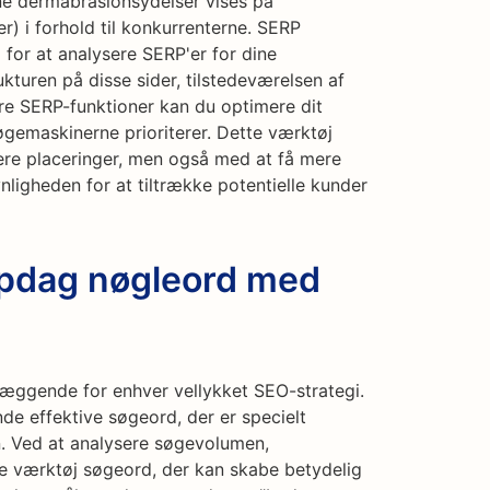
ine dermabrasionsydelser vises på
r) i forhold til konkurrenterne. SERP
for at analysere SERP'er for dine
kturen på disse sider, tilstedeværelsen af
re SERP-funktioner kan du optimere dit
søgemaskinerne prioriterer. Dette værktøj
ere placeringer, men også med at få mere
nligheden for at tiltrække potentielle kunder
Opdag nøgleord med
læggende for enhver vellykket SEO-strategi.
de effektive søgeord, der er specielt
. Ved at analysere søgevolumen,
te værktøj søgeord, der kan skabe betydelig