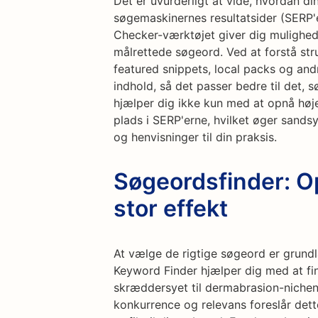
Det er uvurderligt at vide, hvordan d
søgemaskinernes resultatsider (SERP'e
Checker-værktøjet giver dig mulighed 
målrettede søgeord. Ved at forstå stru
featured snippets, local packs og and
indhold, så det passer bedre til det, 
hjælper dig ikke kun med at opnå høj
plads i SERP'erne, hvilket øger sandsy
og henvisninger til din praksis.
Søgeordsfinder: 
stor effekt
At vælge de rigtige søgeord er grund
Keyword Finder hjælper dig med at fin
skræddersyet til dermabrasion-nichen
konkurrence og relevans foreslår det