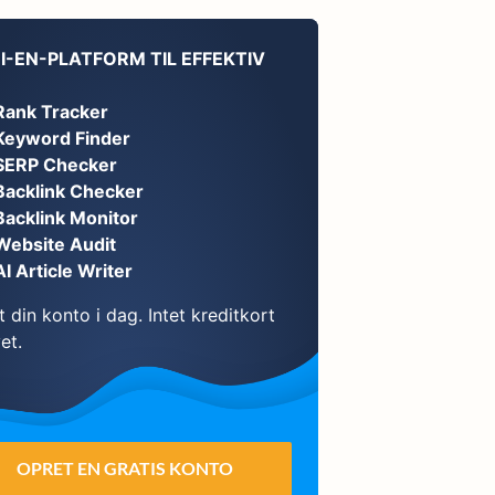
I-EN-PLATFORM TIL EFFEKTIV
Rank Tracker
Keyword Finder
SERP Checker
Backlink Checker
Backlink Monitor
Website Audit
AI Article Writer
 din konto i dag. Intet kreditkort
et.
OPRET EN GRATIS KONTO