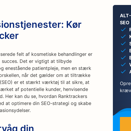
ALT-
ionstjenester: Kør
SEO
cker
serede felt af kosmetiske behandlinger er
å succes. Det er vigtigt at tilbyde
 og enestående patientpleje, men en stærk
orskellen, når det gælder om at tiltrække
EO) er et stærkt værktøj til at sikre, at
Opret
ærket af potentielle kunder, henvisende
kræv
d. Her kan du se, hvordan Ranktrackers
d at optimere din SEO-strategi og skabe
rasionsydelser.
rvåg din