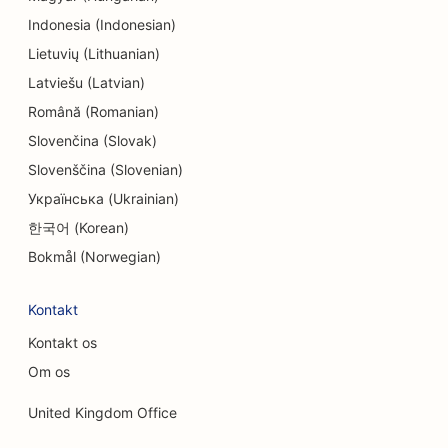
SEO for underholdning og fritid
Indonesia (Indonesian)
SEO for Escape Rooms
Lietuvių (Lithuanian)
Latviešu (Latvian)
EO til etniske restauranter
Română (Romanian)
SEO for jord-til-bord-restauranter
Slovenčina (Slovak)
SEO for ansigtsløftningstjenester
Slovenščina (Slovenian)
Українська (Ukrainian)
SEO for familierestauranter
한국어 (Korean)
SEO for finansielle planlæggere
Bokmål (Norwegian)
SEO for fastfood-restauranter
Kontakt
SEO for blomsterhandlere
Kontakt os
SEO for fine restauranter
Om os
SEO for finansielle tjenester
United Kingdom Office
SEO til food courts