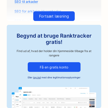
SEO til arkader
SEO for arkitektvirksomheder
Fortsæt læsning
SEO for håndværksmæssige kafferisterier
SEO for butikker med bildele
Begynd at bruge Ranktracker
SEO for autoværksteder
gratis!
SEO for autoværksteder
Find ud af, hvad der holder din hjemmeside tilbage fra at
rangere
SEO for bilvirksomheder
Få en gratis konto
SEO for kautionstjenester
Eller
log ind
med dine legitimationsoplysninger
SEO for banker
SEO for bagerier
SEO for barbershops
SEO for grillbarer