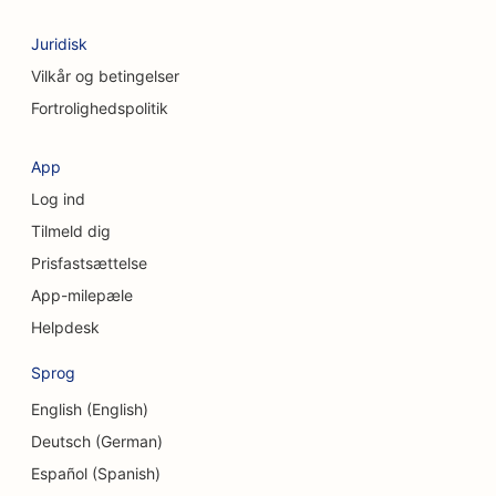
SEO for kaffebarer
Juridisk
SEO for kosmetiske kirurger
Vilkår og betingelser
Fortrolighedspolitik
SEO for kreditforeninger
SEO for konsulentfirmaer
App
Log ind
SEO for delikatesseforretninger
Tilmeld dig
SEO for gældsrådgivningstjenester
Prisfastsættelse
SEO for valutavekslingstjenester
App-milepæle
Helpdesk
SEO for dansestudier
Sprog
SEO for kraniofaciale kirurger
English (English)
SEO for dermabrasionstjenester
Deutsch (German)
SEO for daginstitutioner
Español (Spanish)