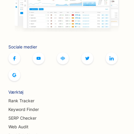
SEO for butikker
SEO for botox- og fillertjenester
SEO til bowlingbaner
Sociale medier
SEO til brætspilscaféer
SEO for boghandlere
SEO for brødbagerier
SEO for bryggerier
Værktøj
SEO for brystforstørrelsesydelser
Rank Tracker
SEO for buffetrestauranter
Keyword Finder
SERP Checker
SEO til burgerbiler
Web Audit
SEO for brandsårskirurger