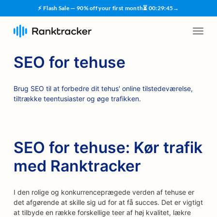
⚡ Flash Sale — 90% off your first month
⏳
00
:
29
:
45
→
SEO for tehuse
Brug SEO til at forbedre dit tehus' online tilstedeværelse,
tiltrække teentusiaster og øge trafikken.
SEO for tehuse: Kør trafik
med Ranktracker
I den rolige og konkurrenceprægede verden af tehuse er
det afgørende at skille sig ud for at få succes. Det er vigtigt
at tilbyde en række forskellige teer af høj kvalitet, lækre