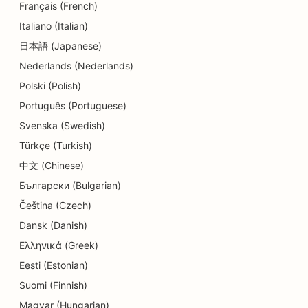
Français (French)
SEO for tandlægeklinikker
Italiano (Italian)
SEO for detailbutikker
日本語 (Japanese)
SEO for spisesteder
Nederlands (Nederlands)
Polski (Polish)
SEO for cupcake-butikker
Português (Portuguese)
SEO for uddannelse og børnepasning
Svenska (Swedish)
Türkçe (Turkish)
SEO for donutbutikker
中文 (Chinese)
SEO for elektrikere
Български (Bulgarian)
SEO for renserier
Čeština (Czech)
Dansk (Danish)
SEO for elektronikbutikker
Ελληνικά (Greek)
SEO for ingeniørfirmaer
Eesti (Estonian)
SEO for endodontister
Suomi (Finnish)
Magyar (Hungarian)