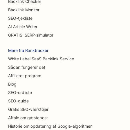
Backlink Checker
SEO for caféer
Backlink Monitor
SEO-tjekliste
SEO for kagebutikker
AI Article Writer
SEO for uformelle restauranter
GRATIS: SERP-simulator
SEO for tæppe- og gulvbutikker
Mere fra Ranktracker
SEO for bilvaskere
White Label SaaS Backlink Service
SEO for bilforhandlere
Sådan fungerer det
Affilieret program
SEO til rengøringsservice
Blog
SEO for kiropraktorer
SEO-ordliste
SEO-guide
SEO til kattecaféer
Gratis SEO-værktøjer
SEO for kemiske peeling-tjenester
Aftale om gæstepost
SEO til tøjbutikker
Historie om opdatering af Google-algoritmer