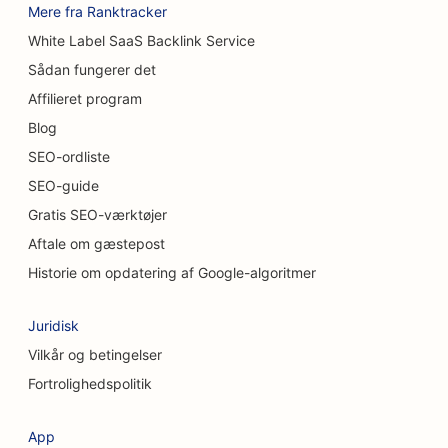
Mere fra Ranktracker
SEO for tæppe- og gulvbutikker
White Label SaaS Backlink Service
SEO for uformelle restauranter
Sådan fungerer det
Affilieret program
SEO for kemiske peeling-tjenester
Blog
SEO til kattecaféer
SEO-ordliste
SEO-guide
SEO for kiropraktorer
Gratis SEO-værktøjer
SEO til rengøringsservice
Aftale om gæstepost
SEO for kaffebarer
Historie om opdatering af Google-algoritmer
SEO for konsulentfirmaer
Juridisk
SEO for kosmetiske kirurger
Vilkår og betingelser
Fortrolighedspolitik
SEO til tøjbutikker
SEO for valutavekslingstjenester
App