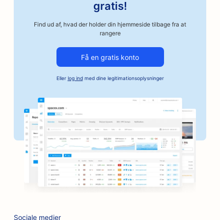
SEO for autoværksteder
gratis!
SEO for håndværksmæssige kafferisterier
Find ud af, hvad der holder din hjemmeside tilbage fra at
rangere
SEO for kautionstjenester
Få en gratis konto
SEO for bilvirksomheder
Eller
log ind
med dine legitimationsoplysninger
SEO for bagerier
SEO for barbershops
SEO for banker
SEO for boghandlere
SEO for grillbarer
SEO til brætspilscaféer
SEO for botox- og fillertjenester
Sociale medier
SEO for butikker