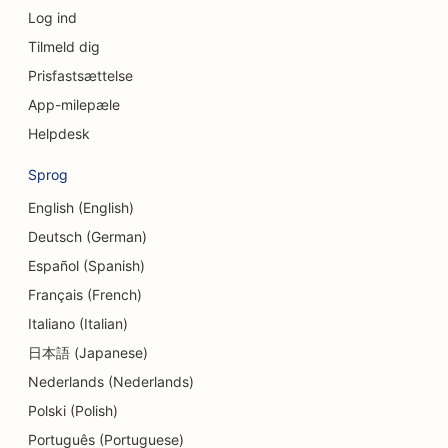
Log ind
SEO for kraniofaciale kirurger
Tilmeld dig
SEO for kreditforeninger
Prisfastsættelse
SEO for cupcake-butikker
App-milepæle
Helpdesk
SEO for dansestudier
Sprog
SEO for daginstitutioner
English (English)
SEO for gældsrådgivningstjenester
Deutsch (German)
SEO for tandlægeklinikker
Español (Spanish)
Français (French)
SEO for delikatesseforretninger
Italiano (Italian)
SEO for spisesteder
日本語 (Japanese)
SEO for dermabrasionstjenester
Nederlands (Nederlands)
Polski (Polish)
SEO for detailbutikker
Português (Portuguese)