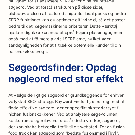
mulighed for at analysere SERP'er for dine målrettede
søgeord. Ved at forstå strukturen på disse sider,
tilstedeværelsen af featured snippets, local packs og andre
SERP-funktioner kan du optimere dit indhold, så det passer
bedre til det, søgemaskinerne prioriterer. Dette værktøj
hjælper dig ikke kun med at opnå højere placeringer, men
også med at få mere plads i SERP'erne, hvilket øger
sandsynligheden for at tiltrække potentielle kunder til din
fusionskøkkenvogn.
Søgeordsfinder: Opdag
nøgleord med stor effekt
At vælge de rigtige søgeord er grundlæggende for enhver
vellykket SEO-strategi. Keyword Finder hjælper dig med at
finde effektive søgeord, der er specifikt skræddersyet til
nichen fusionskøkkener. Ved at analysere søgevolumen,
konkurrence og relevans foreslår dette værktøj søgeord,
der kan skabe betydelig trafik til dit websted. For en fusion
food truck kan søgeord som "bedste fusionsmad i [by]",