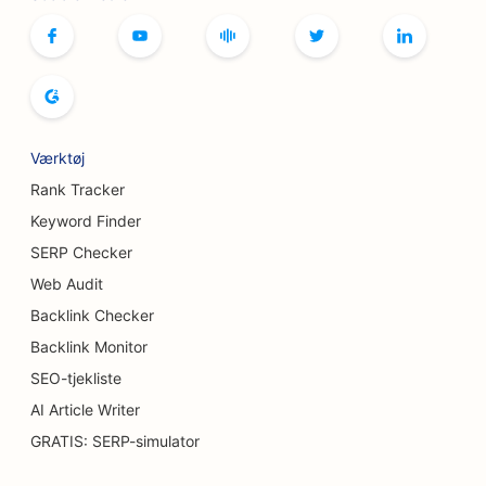
SEO for brødbagerier
SEO til bowlingbaner
SEO for bryggerier
Værktøj
SEO for brystforstørrelsesydelser
Rank Tracker
SEO for buffetrestauranter
Keyword Finder
SERP Checker
SEO til burgerbiler
Web Audit
SEO for kagebutikker
Backlink Checker
SEO for bilforhandlere
Backlink Monitor
SEO-tjekliste
SEO for brandsårskirurger
AI Article Writer
SEO for bilvaskere
GRATIS: SERP-simulator
SEO for caféer