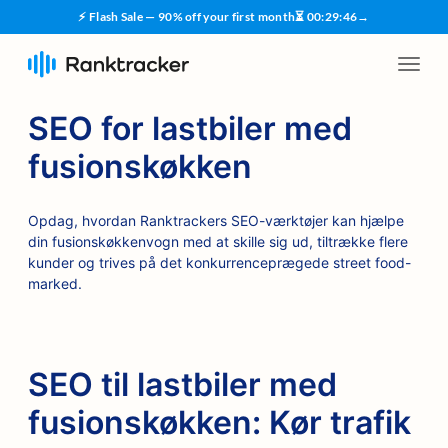
⚡ Flash Sale — 90% off your first month
⏳
00
:
29
:
45
→
SEO for lastbiler med
fusionskøkken
Opdag, hvordan Ranktrackers SEO-værktøjer kan hjælpe
din fusionskøkkenvogn med at skille sig ud, tiltrække flere
kunder og trives på det konkurrenceprægede street food-
marked.
SEO til lastbiler med
fusionskøkken: Kør trafik