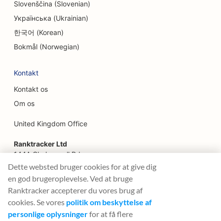
SEO for familierestauranter
Slovenščina (Slovenian)
Українська (Ukrainian)
SEO for jord-til-bord-restauranter
한국어 (Korean)
SEO for finansielle planlæggere
Bokmål (Norwegian)
SEO for finansielle tjenester
Kontakt
SEO for fine restauranter
Kontakt os
SEO for fastfood-restauranter
Om os
SEO for blomsterhandlere
United Kingdom Office
SEO til food trucks
Ranktracker Ltd
144A Clerkenwell Rd
SEO for franske konditorier
London, EC1R 5DF
Dette websted bruger cookies for at give dig
Company No: 08820809
en god brugeroplevelse. Ved at bruge
SEO til food courts
felix@ranktracker.com
Ranktracker accepterer du vores brug af
SEO for butikker med frossen yoghurt
cookies. Se vores
politik om beskyttelse af
personlige oplysninger
for at få flere
SEO for møbelbutikker