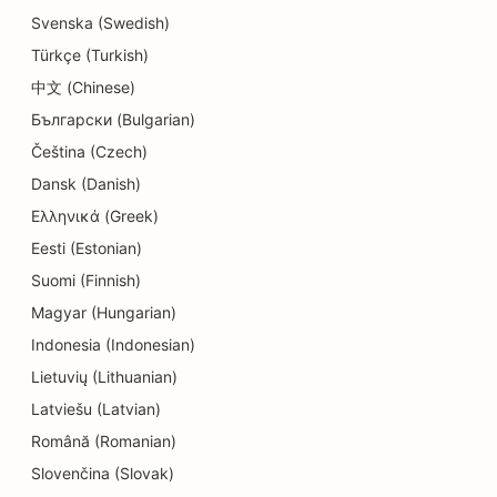
SEO for donutbutikker
Svenska (Swedish)
Türkçe (Turkish)
SEO for uddannelse og børnepasning
中文 (Chinese)
SEO for renserier
Български (Bulgarian)
SEO for elektrikere
Čeština (Czech)
Dansk (Danish)
SEO for elektronikbutikker
Ελληνικά (Greek)
SEO for endodontister
Eesti (Estonian)
SEO for underholdning og fritid
Suomi (Finnish)
Magyar (Hungarian)
SEO for ingeniørfirmaer
Indonesia (Indonesian)
EO til etniske restauranter
Lietuvių (Lithuanian)
Latviešu (Latvian)
SEO for Escape Rooms
Română (Romanian)
SEO for ansigtsløftningstjenester
Slovenčina (Slovak)