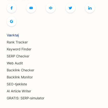
SEO for boghandlere
SEO for brødbagerier
SEO for bryggerier
Værktøj
SEO for brystforstørrelsesydelser
Rank Tracker
SEO for buffetrestauranter
Keyword Finder
SERP Checker
SEO til burgerbiler
Web Audit
SEO for brandsårskirurger
Backlink Checker
SEO for caféer
Backlink Monitor
SEO-tjekliste
SEO for kagebutikker
AI Article Writer
SEO for uformelle restauranter
GRATIS: SERP-simulator
SEO for tæppe- og gulvbutikker