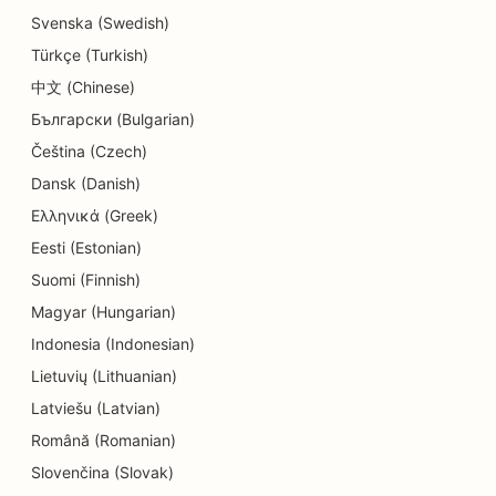
SEO for uddannelse og børnepasning
Svenska (Swedish)
Türkçe (Turkish)
SEO for donutbutikker
中文 (Chinese)
SEO for elektrikere
Български (Bulgarian)
SEO for renserier
Čeština (Czech)
Dansk (Danish)
SEO for elektronikbutikker
Ελληνικά (Greek)
SEO for ingeniørfirmaer
Eesti (Estonian)
SEO for endodontister
Suomi (Finnish)
Magyar (Hungarian)
SEO for underholdning og fritid
Indonesia (Indonesian)
SEO for Escape Rooms
Lietuvių (Lithuanian)
Latviešu (Latvian)
EO til etniske restauranter
Română (Romanian)
SEO for jord-til-bord-restauranter
Slovenčina (Slovak)