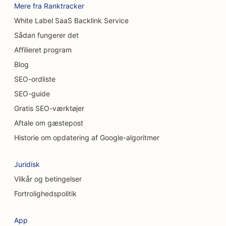
Mere fra Ranktracker
SEO for bilvaskere
White Label SaaS Backlink Service
SEO for bilforhandlere
Sådan fungerer det
Affilieret program
SEO til rengøringsservice
Blog
SEO for kiropraktorer
SEO-ordliste
SEO-guide
SEO til kattecaféer
Gratis SEO-værktøjer
SEO for kemiske peeling-tjenester
Aftale om gæstepost
SEO til tøjbutikker
Historie om opdatering af Google-algoritmer
SEO for kaffebarer
Juridisk
SEO for kosmetiske kirurger
Vilkår og betingelser
Fortrolighedspolitik
SEO for kreditforeninger
SEO for konsulentfirmaer
App