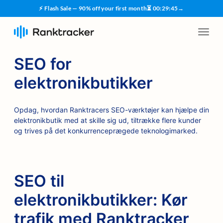
⚡ Flash Sale — 90% off your first month
⏳
00
:
29
:
44
→
SEO for
elektronikbutikker
Opdag, hvordan Ranktracers SEO-værktøjer kan hjælpe din
elektronikbutik med at skille sig ud, tiltrække flere kunder
og trives på det konkurrenceprægede teknologimarked.
SEO til
elektronikbutikker: Kør
trafik med Ranktracker