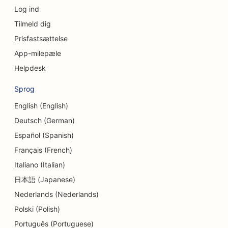
Log ind
SEO for delikatesseforretninger
Tilmeld dig
SEO for gældsrådgivningstjenester
Prisfastsættelse
SEO for valutavekslingstjenester
App-milepæle
Helpdesk
SEO for dansestudier
Sprog
SEO for kraniofaciale kirurger
English (English)
SEO for dermabrasionstjenester
Deutsch (German)
SEO for daginstitutioner
Español (Spanish)
Français (French)
SEO for tandlægeklinikker
Italiano (Italian)
SEO for detailbutikker
日本語 (Japanese)
SEO for spisesteder
Nederlands (Nederlands)
Polski (Polish)
SEO for cupcake-butikker
Português (Portuguese)