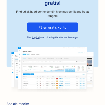
SEO for autoværksteder
gratis!
SEO for autoværksteder
Find ud af, hvad der holder din hjemmeside tilbage fra at
rangere
SEO for bilvirksomheder
Få en gratis konto
SEO for kautionstjenester
Eller
log ind
med dine legitimationsoplysninger
SEO for banker
SEO for bagerier
SEO for barbershops
SEO for grillbarer
SEO for butikker
SEO for botox- og fillertjenester
SEO til bowlingbaner
Sociale medier
SEO til brætspilscaféer