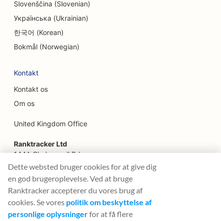
SEO for ansigtsløftningstjenester
Slovenščina (Slovenian)
Українська (Ukrainian)
SEO for familierestauranter
한국어 (Korean)
SEO for finansielle planlæggere
Bokmål (Norwegian)
SEO for fastfood-restauranter
Kontakt
SEO for blomsterhandlere
Kontakt os
SEO for fine restauranter
Om os
SEO for finansielle tjenester
United Kingdom Office
SEO til food courts
Ranktracker Ltd
144A Clerkenwell Rd
SEO for franske konditorier
London, EC1R 5DF
Dette websted bruger cookies for at give dig
Company No: 08820809
en god brugeroplevelse. Ved at bruge
SEO til food trucks
felix@ranktracker.com
Ranktracker accepterer du vores brug af
SEO for møbelbutikker
cookies. Se vores
politik om beskyttelse af
personlige oplysninger
for at få flere
SEO for butikker med frossen yoghurt