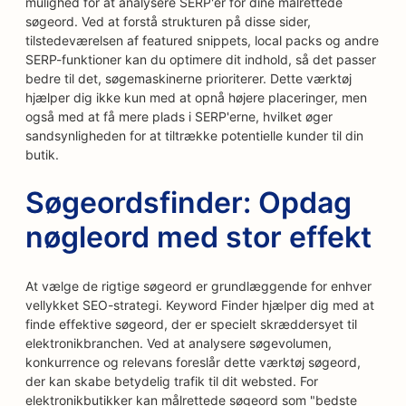
mulighed for at analysere SERP'er for dine målrettede
søgeord. Ved at forstå strukturen på disse sider,
tilstedeværelsen af featured snippets, local packs og andre
SERP-funktioner kan du optimere dit indhold, så det passer
bedre til det, søgemaskinerne prioriterer. Dette værktøj
hjælper dig ikke kun med at opnå højere placeringer, men
også med at få mere plads i SERP'erne, hvilket øger
sandsynligheden for at tiltrække potentielle kunder til din
butik.
Søgeordsfinder: Opdag
nøgleord med stor effekt
At vælge de rigtige søgeord er grundlæggende for enhver
vellykket SEO-strategi. Keyword Finder hjælper dig med at
finde effektive søgeord, der er specielt skræddersyet til
elektronikbranchen. Ved at analysere søgevolumen,
konkurrence og relevans foreslår dette værktøj søgeord,
der kan skabe betydelig trafik til dit websted. For
elektronikbutikker kan målrettede søgeord som "bedste