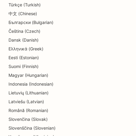
Türkçe (Turkish)
SEO for renserier
中文 (Chinese)
SEO for uddannelse og børnepasning
Български (Bulgarian)
SEO for elektrikere
Čeština (Czech)
Dansk (Danish)
SEO for elektronikbutikker
Ελληνικά (Greek)
SEO for endodontister
Eesti (Estonian)
SEO for ingeniørfirmaer
Suomi (Finnish)
Magyar (Hungarian)
SEO for underholdning og fritid
Indonesia (Indonesian)
SEO for Escape Rooms
Lietuvių (Lithuanian)
Latviešu (Latvian)
EO til etniske restauranter
Română (Romanian)
SEO for ansigtsløftningstjenester
Slovenčina (Slovak)
SEO for jord-til-bord-restauranter
Slovenščina (Slovenian)