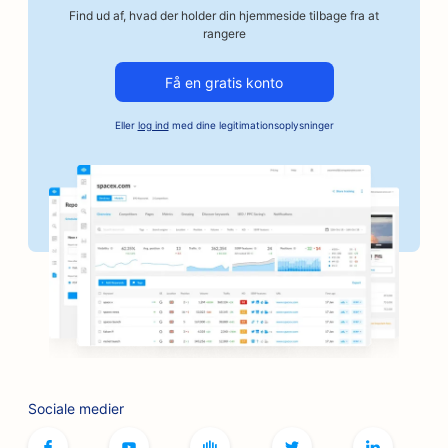
SEO for bilvirksomheder
Find ud af, hvad der holder din hjemmeside tilbage fra at
rangere
SEO for håndværksmæssige kafferisterier
Få en gratis konto
SEO for kautionstjenester
Eller
log ind
med dine legitimationsoplysninger
SEO for bagerier
SEO for banker
SEO for barbershops
SEO til brætspilscaféer
SEO for grillbarer
SEO for boghandlere
SEO for botox- og fillertjenester
Sociale medier
SEO til bowlingbaner