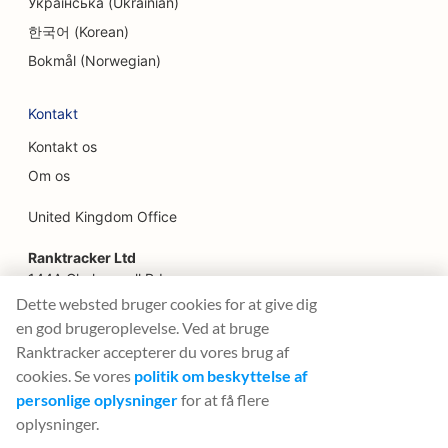
Українська (Ukrainian)
SEO for familierestauranter
한국어 (Korean)
SEO for fastfood-restauranter
Bokmål (Norwegian)
SEO for finansielle tjenester
Kontakt
SEO for fine restauranter
Kontakt os
SEO for finansielle planlæggere
Om os
SEO til food courts
United Kingdom Office
SEO for blomsterhandlere
Ranktracker Ltd
144A Clerkenwell Rd
SEO til food trucks
London, EC1R 5DF
Dette websted bruger cookies for at give dig
Company No: 08820809
en god brugeroplevelse. Ved at bruge
SEO for franske konditorier
felix@ranktracker.com
Ranktracker accepterer du vores brug af
SEO for møbelbutikker
cookies. Se vores
politik om beskyttelse af
personlige oplysninger
for at få flere
SEO for butikker med frossen yoghurt
oplysninger.
2015 -
2026
© Ranktracker. All Rights Reserved.