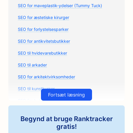
SEO for maveplastik-ydelser (Tummy Tuck)
SEO for æstetiske kirurger
SEO for forlystelsesparker
SEO for antikvitetsbutikker
SEO til hvidevarebutikker
SEO til arkader
SEO for arkitektvirksomheder
SEO til kunstkurser
Fortsæt læsning
SEO for butikker med bildele
SEO for autoværksteder
Begynd at bruge Ranktracker
SEO for autoværksteder
gratis!