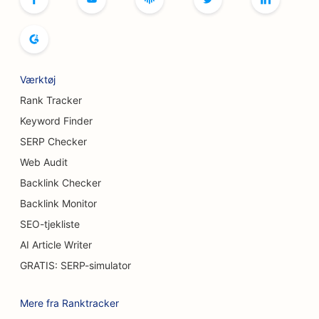
SEO for brødbagerier
SEO for butikker
SEO for buffetrestauranter
Værktøj
SEO for brystforstørrelsesydelser
Rank Tracker
SEO for bryggerier
Keyword Finder
SERP Checker
SEO til burgerbiler
Web Audit
SEO for caféer
Backlink Checker
SEO for brandsårskirurger
Backlink Monitor
SEO-tjekliste
SEO for bilforhandlere
AI Article Writer
SEO for kagebutikker
GRATIS: SERP-simulator
SEO for bilvaskere
Mere fra Ranktracker
SEO for tæppe- og gulvbutikker