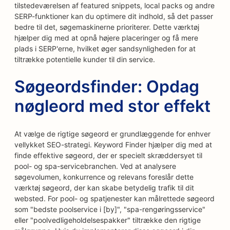
tilstedeværelsen af featured snippets, local packs og andre
SERP-funktioner kan du optimere dit indhold, så det passer
bedre til det, søgemaskinerne prioriterer. Dette værktøj
hjælper dig med at opnå højere placeringer og få mere
plads i SERP'erne, hvilket øger sandsynligheden for at
tiltrække potentielle kunder til din service.
Søgeordsfinder: Opdag
nøgleord med stor effekt
At vælge de rigtige søgeord er grundlæggende for enhver
vellykket SEO-strategi. Keyword Finder hjælper dig med at
finde effektive søgeord, der er specielt skræddersyet til
pool- og spa-servicebranchen. Ved at analysere
søgevolumen, konkurrence og relevans foreslår dette
værktøj søgeord, der kan skabe betydelig trafik til dit
websted. For pool- og spatjenester kan målrettede søgeord
som "bedste poolservice i [by]", "spa-rengøringsservice"
eller "poolvedligeholdelsespakker" tiltrække den rigtige