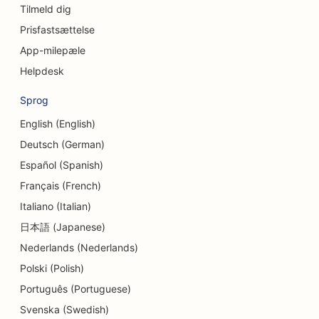
Tilmeld dig
SEO for cupcake-butikker
Prisfastsættelse
SEO for valutavekslingstjenester
App-milepæle
Helpdesk
SEO for dansestudier
Sprog
SEO for daginstitutioner
English (English)
SEO for gældsrådgivningstjenester
Deutsch (German)
SEO for delikatesseforretninger
Español (Spanish)
Français (French)
SEO for tandlægeklinikker
Italiano (Italian)
SEO for dermabrasionstjenester
日本語 (Japanese)
SEO for detailbutikker
Nederlands (Nederlands)
Polski (Polish)
SEO for donutbutikker
Português (Portuguese)
SEO for spisesteder
Svenska (Swedish)