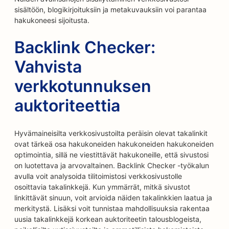
sisältöön, blogikirjoituksiin ja metakuvauksiin voi parantaa
hakukoneesi sijoitusta.
Backlink Checker:
Vahvista
verkkotunnuksen
auktoriteettia
Hyvämaineisilta verkkosivustoilta peräisin olevat takalinkit
ovat tärkeä osa hakukoneiden hakukoneiden hakukoneiden
optimointia, sillä ne viestittävät hakukoneille, että sivustosi
on luotettava ja arvovaltainen. Backlink Checker -työkalun
avulla voit analysoida tilitoimistosi verkkosivustolle
osoittavia takalinkkejä. Kun ymmärrät, mitkä sivustot
linkittävät sinuun, voit arvioida näiden takalinkkien laatua ja
merkitystä. Lisäksi voit tunnistaa mahdollisuuksia rakentaa
uusia takalinkkejä korkean auktoriteetin talousblogeista,