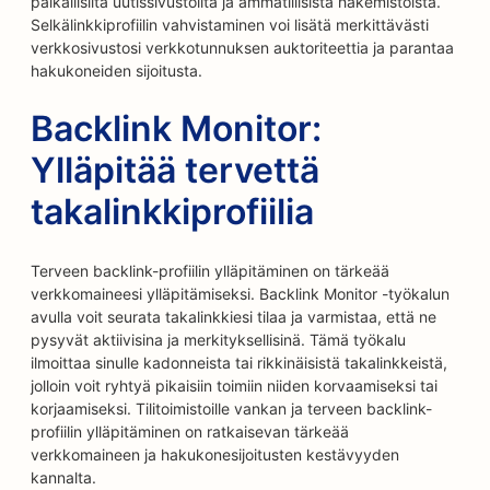
paikallisilta uutissivustoilta ja ammatillisista hakemistoista.
Selkälinkkiprofiilin vahvistaminen voi lisätä merkittävästi
verkkosivustosi verkkotunnuksen auktoriteettia ja parantaa
hakukoneiden sijoitusta.
Backlink Monitor:
Ylläpitää tervettä
takalinkkiprofiilia
Terveen backlink-profiilin ylläpitäminen on tärkeää
verkkomaineesi ylläpitämiseksi. Backlink Monitor -työkalun
avulla voit seurata takalinkkiesi tilaa ja varmistaa, että ne
pysyvät aktiivisina ja merkityksellisinä. Tämä työkalu
ilmoittaa sinulle kadonneista tai rikkinäisistä takalinkkeistä,
jolloin voit ryhtyä pikaisiin toimiin niiden korvaamiseksi tai
korjaamiseksi. Tilitoimistoille vankan ja terveen backlink-
profiilin ylläpitäminen on ratkaisevan tärkeää
verkkomaineen ja hakukonesijoitusten kestävyyden
kannalta.