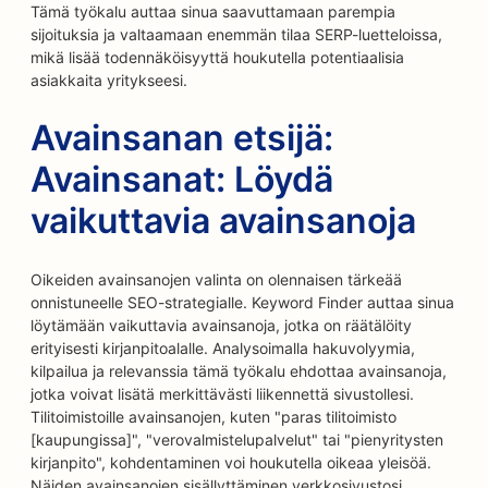
Tämä työkalu auttaa sinua saavuttamaan parempia
sijoituksia ja valtaamaan enemmän tilaa SERP-luetteloissa,
mikä lisää todennäköisyyttä houkutella potentiaalisia
asiakkaita yritykseesi.
Avainsanan etsijä:
Avainsanat: Löydä
vaikuttavia avainsanoja
Oikeiden avainsanojen valinta on olennaisen tärkeää
onnistuneelle SEO-strategialle. Keyword Finder auttaa sinua
löytämään vaikuttavia avainsanoja, jotka on räätälöity
erityisesti kirjanpitoalalle. Analysoimalla hakuvolyymia,
kilpailua ja relevanssia tämä työkalu ehdottaa avainsanoja,
jotka voivat lisätä merkittävästi liikennettä sivustollesi.
Tilitoimistoille avainsanojen, kuten "paras tilitoimisto
[kaupungissa]", "verovalmistelupalvelut" tai "pienyritysten
kirjanpito", kohdentaminen voi houkutella oikeaa yleisöä.
Näiden avainsanojen sisällyttäminen verkkosivustosi