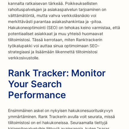
kannalta ratkaisevan tärkeää. Poikkeuksellisten
rahoituspalvelujen ja asiakaspalvelun tarjoaminen on
välttämätöntä, mutta vahva verkkoläsnäolo voi
merkittävästi parantaa asiakashankintaa ja -pitoa.
Hakukoneoptimointi (SEO) on tehokas keino varmistaa, että
potentiaaliset asiakkaat ja muu yhteisö huomaavat
tilitoimistosi. Tässä kerrotaan, miten Ranktrackerin
työkalupakki voi auttaa sinua optimoimaan SEO-
strategiaasi ja lisäämään liikennettä tilitoimistosi
verkkosivustolle.
Rank Tracker: Monitor
Your Search
Performance
Ensimmäinen askel on nykyisen hakukonesuorituskyvyn
ymmärtäminen. Rank Trackerin avulla voit seurata, missä
tilitoimistosi on eri hakukoneissa. Seuraamalla tiettyjä
kirjanpitopalveluihin liittyviä avainsanoja, kuten "paras