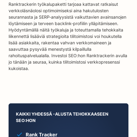
Ranktrackerin työkalupaketti tarjoaa kattavat ratkaisut
verkkoläsnäolosi optimoimiseksi aina hakutulosten
seurannasta ja SERP-analyysistä vaikuttavien avainsanojen
löytämiseen ja terveen backlink-profiilin ylläpitämiseen.
Hyödyntämällä näitä työkaluja ja toteuttamalla tehokkaita
liikennettä lisääviä strategioita tilitoimistosi voi houkutella
lisää asiakkaita, rakentaa vahvan verkkomaineen ja
saavuttaa pysyvää menestystä kilpaillulla
rahoituspalvelualalla. Investoi SEO:hon Ranktrackerin avulla
jo tänään ja seuraa, kuinka tilitoimistosi verkkopresenssi
kukoistaa.
KAIKKI YHDESSÄ -ALUSTA TEHOKKAASEEN
SEO:HON
Rank Tracker