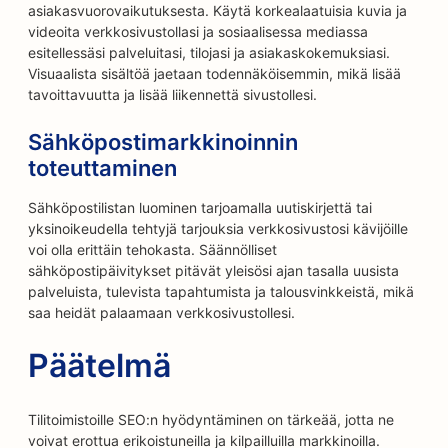
asiakasvuorovaikutuksesta. Käytä korkealaatuisia kuvia ja
videoita verkkosivustollasi ja sosiaalisessa mediassa
esitellessäsi palveluitasi, tilojasi ja asiakaskokemuksiasi.
Visuaalista sisältöä jaetaan todennäköisemmin, mikä lisää
tavoittavuutta ja lisää liikennettä sivustollesi.
Sähköpostimarkkinoinnin
toteuttaminen
Sähköpostilistan luominen tarjoamalla uutiskirjettä tai
yksinoikeudella tehtyjä tarjouksia verkkosivustosi kävijöille
voi olla erittäin tehokasta. Säännölliset
sähköpostipäivitykset pitävät yleisösi ajan tasalla uusista
palveluista, tulevista tapahtumista ja talousvinkkeistä, mikä
saa heidät palaamaan verkkosivustollesi.
Päätelmä
Tilitoimistoille SEO:n hyödyntäminen on tärkeää, jotta ne
voivat erottua erikoistuneilla ja kilpailluilla markkinoilla.