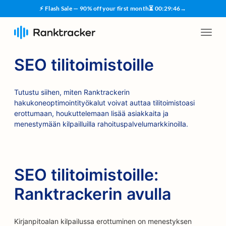
⚡ Flash Sale — 90% off your first month
⏳
00
:
29
:
45
→
SEO tilitoimistoille
Tutustu siihen, miten Ranktrackerin
hakukoneoptimointityökalut voivat auttaa tilitoimistoasi
erottumaan, houkuttelemaan lisää asiakkaita ja
menestymään kilpailluilla rahoituspalvelumarkkinoilla.
SEO tilitoimistoille:
Ranktrackerin avulla
Kirjanpitoalan kilpailussa erottuminen on menestyksen