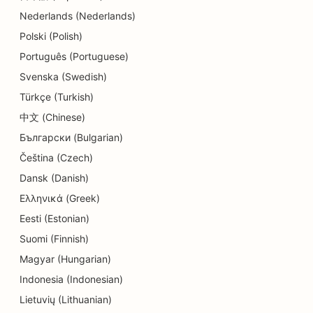
Nederlands (Nederlands)
SEO yksityiskohtien kaupoille
Polski (Polish)
SEO ruokailijoille
Português (Portuguese)
SEO Cupcake-kaupoille
Svenska (Swedish)
Türkçe (Turkish)
Koulutus- ja lastenhoitopalvelujen SEO
中文 (Chinese)
SEO donitsikaupoille
Български (Bulgarian)
Čeština (Czech)
SEO sähköasentajille
Dansk (Danish)
SEO kemiallisille pesuloille
Ελληνικά (Greek)
SEO elektroniikkakaupoille
Eesti (Estonian)
Suomi (Finnish)
SEO insinööritoimistoille
Magyar (Hungarian)
SEO endodontologeille
Indonesia (Indonesian)
Lietuvių (Lithuanian)
SEO for Entertainment &amp; Recreation