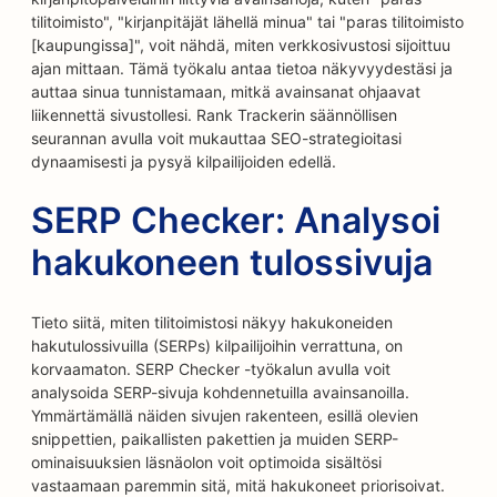
tilitoimisto", "kirjanpitäjät lähellä minua" tai "paras tilitoimisto
[kaupungissa]", voit nähdä, miten verkkosivustosi sijoittuu
ajan mittaan. Tämä työkalu antaa tietoa näkyvyydestäsi ja
auttaa sinua tunnistamaan, mitkä avainsanat ohjaavat
liikennettä sivustollesi. Rank Trackerin säännöllisen
seurannan avulla voit mukauttaa SEO-strategioitasi
dynaamisesti ja pysyä kilpailijoiden edellä.
SERP Checker: Analysoi
hakukoneen tulossivuja
Tieto siitä, miten tilitoimistosi näkyy hakukoneiden
hakutulossivuilla (SERPs) kilpailijoihin verrattuna, on
korvaamaton. SERP Checker -työkalun avulla voit
analysoida SERP-sivuja kohdennetuilla avainsanoilla.
Ymmärtämällä näiden sivujen rakenteen, esillä olevien
snippettien, paikallisten pakettien ja muiden SERP-
ominaisuuksien läsnäolon voit optimoida sisältösi
vastaamaan paremmin sitä, mitä hakukoneet priorisoivat.