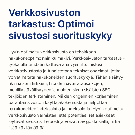
Verkkosivuston
tarkastus: Optimoi
sivustosi suorituskyky
Hyvin optimoitu verkkosivusto on tehokkaan
hakukoneoptimoinnin kulmakivi. Verkkosivuston tarkastus -
työkalulla tehdään kattava analyysi tilitoimistosi
verkkosivustosta ja tunnistetaan tekniset ongelmat, jotka
voivat haitata hakukoneiden suorituskykyä. Tähän sisältyy
rikkinäisten linkkien, hitaiden sivunlatausaikojen,
mobiiliystävällisyyden ja muiden sivun sisäisten SEO-
tekijöiden tarkistaminen. Näiden ongelmien korjaaminen
parantaa sivuston käyttäjäkokemusta ja helpottaa
hakukoneiden indeksointia ja indeksointia. Hyvin optimoitu
verkkosivusto varmistaa, että potentiaaliset asiakkaat
löytävät sivustosi helposti ja voivat navigoida siellä, mikä
lisää kävijämäärää.