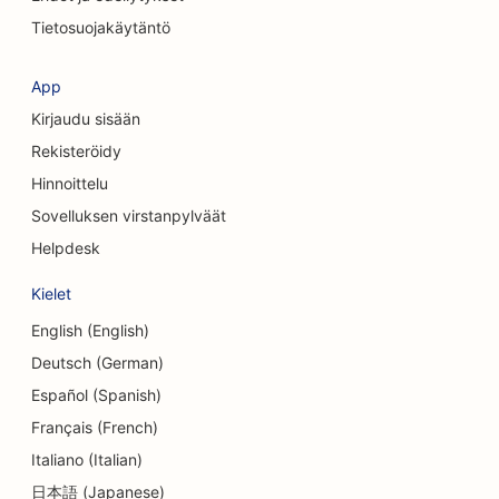
Tietosuojakäytäntö
SEO kahviloille
SEO kosmeettisille kirurgeille
App
Kirjaudu sisään
SEO luottoyhteisöille
Rekisteröidy
SEO konsulttiyrityksille
Hinnoittelu
Sovelluksen virstanpylväät
SEO Delisille
Helpdesk
SEO velkaneuvontapalveluille
Kielet
SEO valuutanvaihtopalveluille
English (English)
SEO tanssistudioille
Deutsch (German)
Español (Spanish)
SEO ihohiontapalveluille
Français (French)
SEO päiväkodeille
Italiano (Italian)
SEO hammaslääkäriklinikoille
日本語 (Japanese)