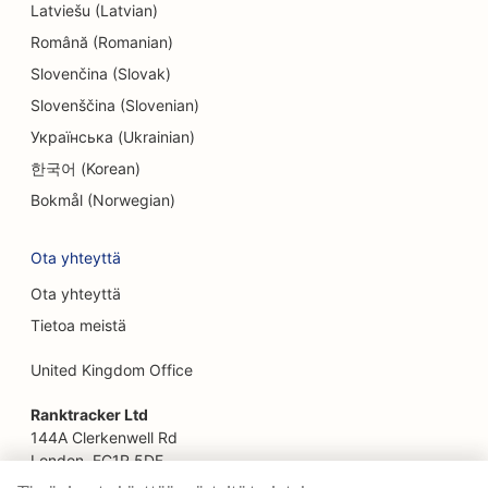
Latviešu (Latvian)
SEO pakohuoneita varten
Română (Romanian)
EO etnisille ravintoloille
Slovenčina (Slovak)
Slovenščina (Slovenian)
SEO Farm-to-Table-ravintoloille
Українська (Ukrainian)
SEO kasvojenkohotuspalveluille
한국어 (Korean)
SEO perheravintoloille
Bokmål (Norwegian)
SEO finanssisuunnittelijoille
Ota yhteyttä
SEO pikaruokaravintoloille
Ota yhteyttä
Tietoa meistä
SEO kukkakaupoille
United Kingdom Office
SEO Fine Dining -ravintoloille
Ranktracker Ltd
SEO rahoituspalveluille
144A Clerkenwell Rd
SEO ruokakeskuksille
London, EC1R 5DF
Company No: 08820809