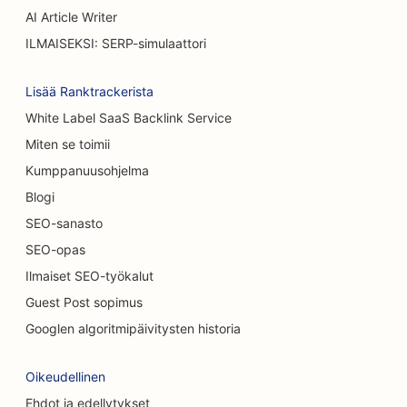
AI Article Writer
SEO Kakkukaupoille
ILMAISEKSI: SERP-simulaattori
SEO satunnaisille ravintoloille
Lisää Ranktrackerista
SEO matto &amp; lattia myymälöissä
White Label SaaS Backlink Service
SEO autopesuille
Miten se toimii
SEO autokauppiaille
Kumppanuusohjelma
Blogi
SEO siivouspalveluille
SEO-sanasto
SEO kiropraktikoille
SEO-opas
SEO kissakahviloille
Ilmaiset SEO-työkalut
Guest Post sopimus
Kemiallisia kuorintapalveluja koskeva
Googlen algoritmipäivitysten historia
hakukoneoptimointi
SEO vaatekaupoille
Oikeudellinen
Ehdot ja edellytykset
SEO kraniofaciaalisille kirurgeille