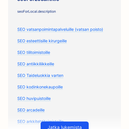
seoForLocal.description
SEO vatsanpoimintapalveluille (vatsan poisto)
SEO esteettisille kirurgeille
SEO tilitoimistoille
SEO antiikkiliikkeille
SEO Taideluokkia varten
SEO kodinkonekaupoille
SEO huvipuistoille
SEO arcadeille
SEO arkkitehtitoimistoille
Jatka lukemista