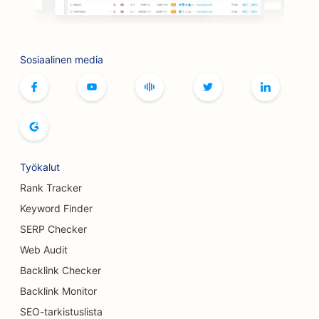
Botox- ja täyteainepalveluiden
hakukoneoptimointi
SEO keilaradoille
Sosiaalinen media
SEO lautapelikahviloille
SEO kirjakaupoille
SEO leipomoille
SEO panimoille
Työkalut
Rank Tracker
SEO rintojen suurennuspalveluille
Keyword Finder
SEO buffet-ravintoloille
SERP Checker
SEO hampurilaisautoille
Web Audit
Backlink Checker
SEO palovammakirurgeille
Backlink Monitor
SEO kahviloille
SEO-tarkistuslista