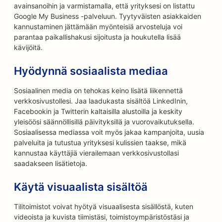
avainsanoihin ja varmistamalla, että yrityksesi on listattu
Google My Business -palveluun. Tyytyväisten asiakkaiden
kannustaminen jättämään myönteisiä arvosteluja voi
parantaa paikallishakusi sijoitusta ja houkutella lisää
kävijöitä.
Hyödynnä sosiaalista mediaa
Sosiaalinen media on tehokas keino lisätä liikennettä
verkkosivustollesi. Jaa laadukasta sisältöä LinkedInin,
Facebookin ja Twitterin kaltaisilla alustoilla ja keskity
yleisöösi säännöllisillä päivityksillä ja vuorovaikutuksella.
Sosiaalisessa mediassa voit myös jakaa kampanjoita, uusia
palveluita ja tutustua yrityksesi kulissien taakse, mikä
kannustaa käyttäjiä vierailemaan verkkosivustollasi
saadakseen lisätietoja.
Käytä visuaalista sisältöä
Tilitoimistot voivat hyötyä visuaalisesta sisällöstä, kuten
videoista ja kuvista tiimistäsi, toimistoympäristöstäsi ja