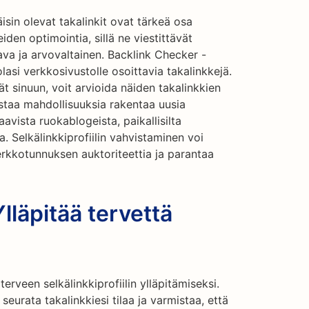
isin olevat takalinkit ovat tärkeä osa
n optimointia, sillä ne viestittävät
tava ja arvovaltainen. Backlink Checker -
lasi verkkosivustolle osoittavia takalinkkejä.
ät sinuun, voit arvioida näiden takalinkkien
nistaa mahdollisuuksia rakentaa uusia
avista ruokablogeista, paikallisilta
a. Selkälinkkiprofiilin vahvistaminen voi
erkkotunnuksen auktoriteettia ja parantaa
lläpitää tervettä
erveen selkälinkkiprofiilin ylläpitämiseksi.
seurata takalinkkiesi tilaa ja varmistaa, että