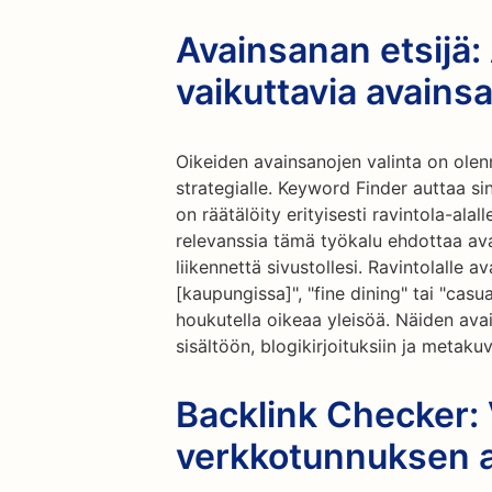
Avainsanan etsijä:
vaikuttavia avains
Oikeiden avainsanojen valinta on olen
strategialle. Keyword Finder auttaa si
on räätälöity erityisesti ravintola-alal
relevanssia tämä työkalu ehdottaa avai
liikennettä sivustollesi. Ravintolalle a
[kaupungissa]", "fine dining" tai "cas
houkutella oikeaa yleisöä. Näiden ava
sisältöön, blogikirjoituksiin ja metaku
Backlink Checker: 
verkkotunnuksen a