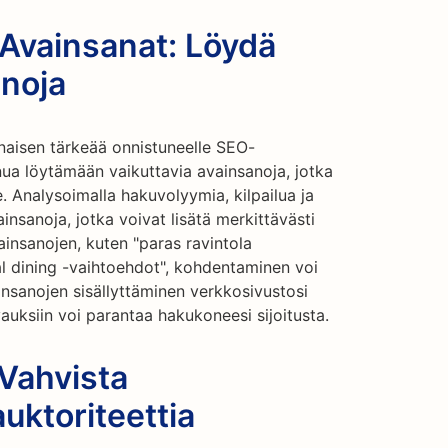
 Avainsanat: Löydä
anoja
naisen tärkeää onnistuneelle SEO-
nua löytämään vaikuttavia avainsanoja, jotka
le. Analysoimalla hakuvolyymia, kilpailua ja
nsanoja, jotka voivat lisätä merkittävästi
vainsanojen, kuten "paras ravintola
ual dining -vaihtoehdot", kohdentaminen voi
insanojen sisällyttäminen verkkosivustosi
vauksiin voi parantaa hakukoneesi sijoitusta.
Vahvista
uktoriteettia