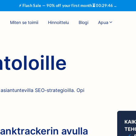
⚡ Flash Sale — 90% off your first month
⏳
00
:
29
:
46
→
Miten se toimii
Hinnoittelu
Blogi
Apua
toloille
siantuntevilla SEO-strategioilla. Opi
KAI
Ranktrackerin avulla
TEH