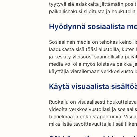
tyytyväisiä asiakkaita jättämään positi
paikallishakusi sijoitusta ja houkutella 
Hyödynnä sosiaalista m
Sosiaalinen media on tehokas keino lis
laadukasta sisältöäsi alustoilla, kuten
ja keskity yleisöösi säännöllisillä päiv
media voi olla myös loistava paikka j
käyttäjiä vierailemaan verkkosivustoll
Käytä visuaalista sisältö
Ruokailu on visuaalisesti houkuttelev
videoita verkkosivustollasi ja sosiaal
tunnelmaa ja erikoistapahtumia. Visua
mikä lisää tavoittavuutta ja lisää liiken