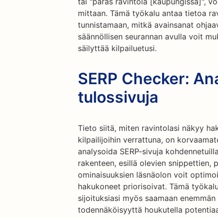
tai "paras ravintola [kaupungissa]", vo
mittaan. Tämä työkalu antaa tietoa ra
tunnistamaan, mitkä avainsanat ohjaava
säännöllisen seurannan avulla voit mu
säilyttää kilpailuetusi.
SERP Checker: An
tulossivuja
Tieto siitä, miten ravintolasi näkyy h
kilpailijoihin verrattuna, on korvaama
analysoida SERP-sivuja kohdennetuilla
rakenteen, esillä olevien snippettien,
ominaisuuksien läsnäolon voit optimo
hakukoneet priorisoivat. Tämä työkalu
sijoituksiasi myös saamaan enemmän ti
todennäköisyyttä houkutella potentiaal