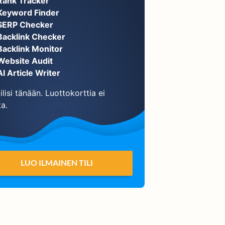
Rank Tracker
Keyword Finder
SERP Checker
Backlink Checker
Backlink Monitor
Website Audit
AI Article Writer
ilisi tänään. Luottokorttia ei
ta.
LUO ILMAINEN TILI