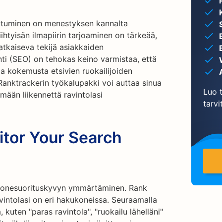
ottuminen on menestyksen kannalta
ihtyisän ilmapiirin tarjoaminen on tärkeää,
atkaiseva tekijä asiakkaiden
i (SEO) on tehokas keino varmistaa, että
a kokemusta etsivien ruokailijoiden
anktrackerin työkalupakki voi auttaa sinua
Luo t
mään liikennettä ravintolasi
tarvi
itor Your Search
konesuorituskyvyn ymmärtäminen. Rank
avintolasi on eri hakukoneissa. Seuraamalla
, kuten "paras ravintola", "ruokailu lähelläni"