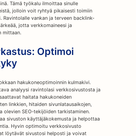
sinä. Tämä työkalu ilmoittaa sinulle
istä, jolloin voit ryhtyä pikaisesti toimiin
. Ravintolalle vankan ja terveen backlink-
 tärkeää, jotta verkkomaineesi ja
n mittaan.
rkastus: Optimoi
kyky
hokkaan hakukoneoptimoinnin kulmakivi.
ava analyysi ravintolasi verkkosivustosta ja
 saattavat haitata hakukoneiden
ten linkkien, hitaiden sivunlatausaikojen,
la olevien SEO-tekijöiden tarkistaminen.
aa sivuston käyttäjäkokemusta ja helpottaa
ntia. Hyvin optimoitu verkkosivusto
at löytävät sivustosi helposti ja voivat