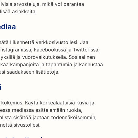
ivisia arvosteluja, mikä voi parantaa
lisää asiakkaita.
ediaa
ätä liikennettä verkkosivustollesi. Jaa
 Instagramissa, Facebookissa ja Twitterissä,
ityksillä ja vuorovaikutuksella. Sosiaalinen
akaa kampanjoita ja tapahtumia ja kannustaa
asi saadakseen lisätietoja.
ä
a kokemus. Käytä korkealaatuisia kuvia ja
isessa mediassa esittelemään ruokia,
alista sisältöä jaetaan todennäköisemmin,
nettä sivustollesi.