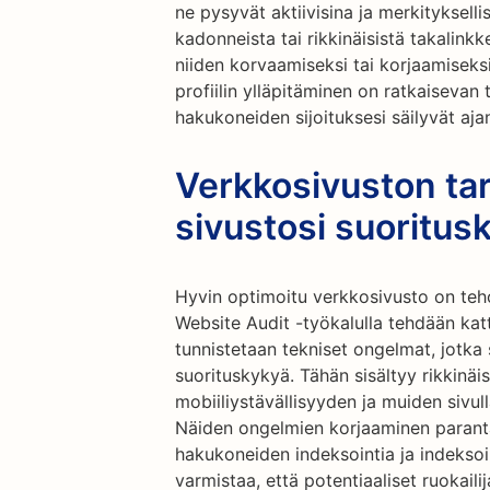
ne pysyvät aktiivisina ja merkitykselli
kadonneista tai rikkinäisistä takalinkke
niiden korvaamiseksi tai korjaamiseksi
profiilin ylläpitäminen on ratkaisevan
hakukoneiden sijoituksesi säilyvät aja
Verkkosivuston ta
sivustosi suoritus
Hyvin optimoitu verkkosivusto on te
Website Audit -työkalulla tehdään katt
tunnistetaan tekniset ongelmat, jotka
suorituskykyä. Tähän sisältyy rikkinäis
mobiiliystävällisyyden ja muiden sivul
Näiden ongelmien korjaaminen parant
hakukoneiden indeksointia ja indeksoi
varmistaa, että potentiaaliset ruokailij