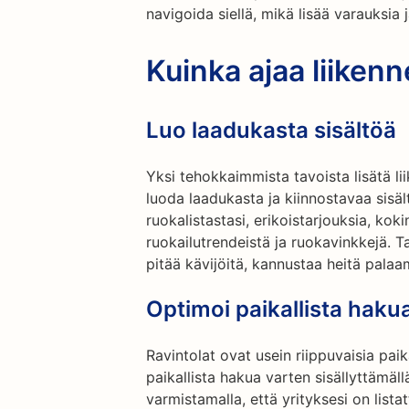
navigoida siellä, mikä lisää varauksia 
Kuinka ajaa liikenn
Luo laadukasta sisältöä
Yksi tehokkaimmista tavoista lisätä li
luoda laadukasta ja kiinnostavaa sisäl
ruokalistastasi, erikoistarjouksia, koki
ruokailutrendeistä ja ruokavinkkejä. T
pitää kävijöitä, kannustaa heitä palaa
Optimoi paikallista haku
Ravintolat ovat usein riippuvaisia paik
paikallista hakua varten sisällyttämäll
varmistamalla, että yrityksesi on lis