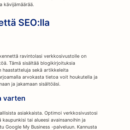
ja kävijämäärää.
että SEO:lla
ikennettä ravintolasi verkkosivustolle on
töä. Tämä sisältää blogikirjoituksia
n haastatteluja sekä artikkeleita
arjoamalla arvokasta tietoa voit houkutella ja
maan ja jakamaan sisältöäsi.
a varten
allisista asiakkaista. Optimoi verkkosivustosi
ä kaupunkisi tai alueesi avainsanoihin ja
tattu Google My Business -palveluun. Kannusta