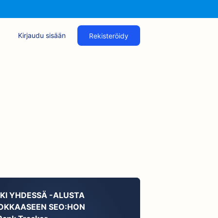
Kirjaudu sisään
Rekisteröidy
KKI YHDESSÄ -ALUSTA
OKKAASEEN SEO:HON