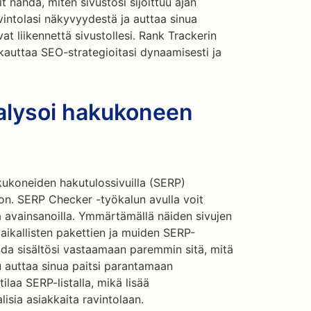
it nähdä, miten sivustosi sijoittuu ajan
vintolasi näkyvyydestä ja auttaa sinua
t liikennettä sivustollesi. Rank Trackerin
kauttaa SEO-strategioitasi dynaamisesti ja
alysoi hakukoneen
akukoneiden hakutulossivuilla (SERP)
ton. SERP Checker -työkalun avulla voit
 avainsanoilla. Ymmärtämällä näiden sivujen
 paikallisten pakettien ja muiden SERP-
ida sisältösi vastaamaan paremmin sitä, mitä
 auttaa sinua paitsi parantamaan
laa SERP-listalla, mikä lisää
isia asiakkaita ravintolaan.