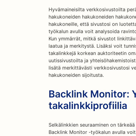
Hyvämaineisilta verkkosivustoilta perä
hakukoneiden hakukoneiden hakukoneide
hakukoneille, että sivustosi on luotet
työkalun avulla voit analysoida ravinto
Kun ymmärrät, mitkä sivustot linkittäv
laatua ja merkitystä. Lisäksi voit tun
takalinkkejä korkean auktoriteetin oma
uutissivustoilta ja yhteisöhakemistoist
lisätä merkittävästi verkkosivustosi v
hakukoneiden sijoitusta.
Backlink Monitor: Y
takalinkkiprofiilia
Selkälinkkien seuraaminen on tärkeää t
Backlink Monitor -työkalun avulla voit 