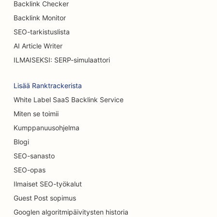
Backlink Checker
SEO Kakkukaupoille
Backlink Monitor
SEO autokauppiaille
SEO-tarkistuslista
AI Article Writer
SEO palovammakirurgeille
ILMAISEKSI: SERP-simulaattori
SEO autopesuille
Lisää Ranktrackerista
SEO kahviloille
White Label SaaS Backlink Service
SEO matto &amp; lattia myymälöissä
Miten se toimii
SEO satunnaisille ravintoloille
Kumppanuusohjelma
Blogi
Kemiallisia kuorintapalveluja koskeva
hakukoneoptimointi
SEO-sanasto
SEO-opas
SEO kissakahviloille
Ilmaiset SEO-työkalut
SEO kiropraktikoille
Guest Post sopimus
Googlen algoritmipäivitysten historia
SEO siivouspalveluille