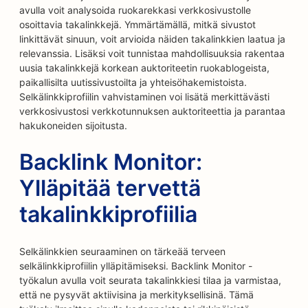
avulla voit analysoida ruokarekkasi verkkosivustolle
osoittavia takalinkkejä. Ymmärtämällä, mitkä sivustot
linkittävät sinuun, voit arvioida näiden takalinkkien laatua ja
relevanssia. Lisäksi voit tunnistaa mahdollisuuksia rakentaa
uusia takalinkkejä korkean auktoriteetin ruokablogeista,
paikallisilta uutissivustoilta ja yhteisöhakemistoista.
Selkälinkkiprofiilin vahvistaminen voi lisätä merkittävästi
verkkosivustosi verkkotunnuksen auktoriteettia ja parantaa
hakukoneiden sijoitusta.
Backlink Monitor:
Ylläpitää tervettä
takalinkkiprofiilia
Selkälinkkien seuraaminen on tärkeää terveen
selkälinkkiprofiilin ylläpitämiseksi. Backlink Monitor -
työkalun avulla voit seurata takalinkkiesi tilaa ja varmistaa,
että ne pysyvät aktiivisina ja merkityksellisinä. Tämä