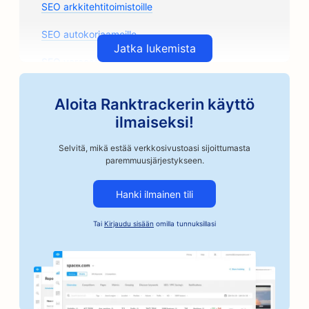
SEO arkkitehtitoimistoille
SEO autokorjaamoille
Jatka lukemista
SEO varaosamyymälöille
SEO Taideluokkia varten
Aloita Ranktrackerin käyttö
SEO autokorjaamoille
ilmaiseksi!
SEO artesaanikahvipaahtimoille
Selvitä, mikä estää verkkosivustoasi sijoittumasta
paremmuusjärjestykseen.
SEO takuusitoumusten palveluille
Hanki ilmainen tili
SEO autoteollisuuden yrityksille
Tai
Kirjaudu sisään
omilla tunnuksillasi
SEO leipomoille
SEO parturi-kampaamoille
SEO pankeille