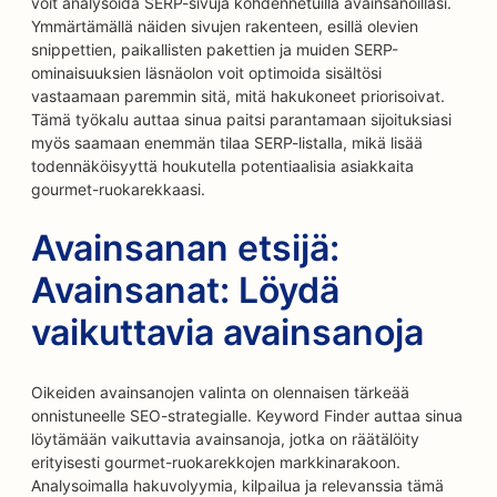
voit analysoida SERP-sivuja kohdennetuilla avainsanoillasi.
Ymmärtämällä näiden sivujen rakenteen, esillä olevien
snippettien, paikallisten pakettien ja muiden SERP-
ominaisuuksien läsnäolon voit optimoida sisältösi
vastaamaan paremmin sitä, mitä hakukoneet priorisoivat.
Tämä työkalu auttaa sinua paitsi parantamaan sijoituksiasi
myös saamaan enemmän tilaa SERP-listalla, mikä lisää
todennäköisyyttä houkutella potentiaalisia asiakkaita
gourmet-ruokarekkaasi.
Avainsanan etsijä:
Avainsanat: Löydä
vaikuttavia avainsanoja
Oikeiden avainsanojen valinta on olennaisen tärkeää
onnistuneelle SEO-strategialle. Keyword Finder auttaa sinua
löytämään vaikuttavia avainsanoja, jotka on räätälöity
erityisesti gourmet-ruokarekkojen markkinarakoon.
Analysoimalla hakuvolyymia, kilpailua ja relevanssia tämä