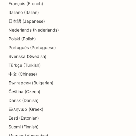
Français (French)
SEO hammaslääkäriklinikoille
Italiano (Italian)
SEO Delisille
日本語 (Japanese)
Nederlands (Nederlands)
SEO ruokailijoille
Polski (Polish)
SEO ihohiontapalveluille
Português (Portuguese)
SEO yksityiskohtien kaupoille
Svenska (Swedish)
Türkçe (Turkish)
SEO donitsikaupoille
中文 (Chinese)
Koulutus- ja lastenhoitopalvelujen SEO
Български (Bulgarian)
Čeština (Czech)
SEO kemiallisille pesuloille
Dansk (Danish)
SEO sähköasentajille
Ελληνικά (Greek)
SEO elektroniikkakaupoille
Eesti (Estonian)
Suomi (Finnish)
SEO endodontologeille
Magyar (Hungarian)