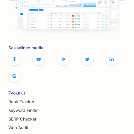
SEO kirjakaupoille
SEO for BBQ Joints
SEO lautapelikahviloille
Botox- ja täyteainepalveluiden
hakukoneoptimointi
Sosiaalinen media
SEO putiikeille
SEO leipomoille
SEO keilaradoille
SEO panimoille
Työkalut
Rank Tracker
SEO rintojen suurennuspalveluille
Keyword Finder
SEO buffet-ravintoloille
SERP Checker
SEO hampurilaisautoille
Web Audit