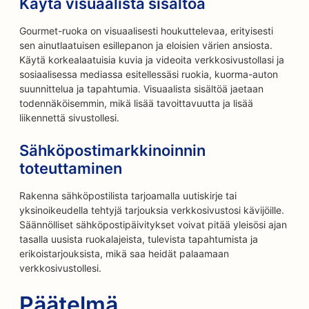
Käytä visuaalista sisältöä
Gourmet-ruoka on visuaalisesti houkuttelevaa, erityisesti
sen ainutlaatuisen esillepanon ja eloisien värien ansiosta.
Käytä korkealaatuisia kuvia ja videoita verkkosivustollasi ja
sosiaalisessa mediassa esitellessäsi ruokia, kuorma-auton
suunnittelua ja tapahtumia. Visuaalista sisältöä jaetaan
todennäköisemmin, mikä lisää tavoittavuutta ja lisää
liikennettä sivustollesi.
Sähköpostimarkkinoinnin
toteuttaminen
Rakenna sähköpostilista tarjoamalla uutiskirje tai
yksinoikeudella tehtyjä tarjouksia verkkosivustosi kävijöille.
Säännölliset sähköpostipäivitykset voivat pitää yleisösi ajan
tasalla uusista ruokalajeista, tulevista tapahtumista ja
erikoistarjouksista, mikä saa heidät palaamaan
verkkosivustollesi.
Päätelmä