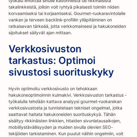
työkalu ilmoittaa sinulle kadonneista tai rikkinäisistä
takalinkkeistä, jolloin voit ryhtyä pikaisesti toimiin niiden
korvaamiseksi tai korjaamiseksi. Gourmet-ruokaravintolalle
vankan ja terveen backlink-profiilin ylläpitäminen on
ratkaisevan tärkeää, jotta verkkomaineesi ja hakukoneiden
sijoitukset säilyvät ajan mittaan.
Verkkosivuston
tarkastus: Optimoi
sivustosi suorituskyky
Hyvin optimoitu verkkosivusto on tehokkaan
hakukoneoptimoinnin kulmakivi. Verkkosivuston tarkastus -
työkalulla tehdään kattava analyysi gourmet-ruokarekan
verkkosivustosta ja tunnistetaan tekniset ongelmat, jotka
saattavat haitata hakukoneiden suorituskykyä. Tähän
sisältyy rikkinäisten linkkien, hitaiden sivunlatausaikojen,
mobiiliystävällisyyden ja muiden sivulla olevien SEO-
tekijöiden tarkistaminen. Kun puutut näihin ongelmiin, voit