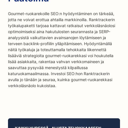
Gourmet-ruokarekoille SEO:n hyödyntäminen on tärkeää,
jotta ne voivat erottua ahtailla markkinoilla. Ranktrackerin
työkalupaketti tarjoaa kattavat ratkaisut verkkoläsnäolosi
optimoimiseksi aina hakutulosten seurannasta ja SERP-
analyysistä vaikuttavien avainsanojen löytämiseen ja
terveen backlink-profiilin ylläpitämiseen. Hyödyntämällä
näitä työkaluja ja toteuttamalla tehokkaita liikennettä
lisääviä strategioita gourmet-ruokarekkasi voi houkutella
lisää asiakkaita, rakentaa vahvan verkkomaineen ja
saavuttaa pysyvää menestystä kilpaillussa
katuruokamaailmassa. Investoi SEO:hon Ranktrackerin
avulla jo tänään ja seuraa, kuinka gourmet-ruokarekkasi
verkkoläsnäolo kukoistaa.