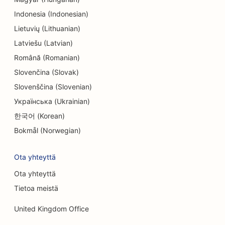
SEO for Entertainment &amp; Recreation
Indonesia (Indonesian)
Lietuvių (Lithuanian)
SEO insinööritoimistoille
Latviešu (Latvian)
EO etnisille ravintoloille
Română (Romanian)
SEO pakohuoneita varten
Slovenčina (Slovak)
Slovenščina (Slovenian)
SEO kasvojenkohotuspalveluille
Українська (Ukrainian)
SEO perheravintoloille
한국어 (Korean)
SEO Farm-to-Table-ravintoloille
Bokmål (Norwegian)
SEO finanssisuunnittelijoille
Ota yhteyttä
SEO rahoituspalveluille
Ota yhteyttä
Tietoa meistä
SEO Fine Dining -ravintoloille
United Kingdom Office
SEO pikaruokaravintoloille