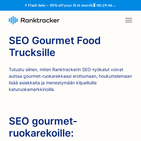
⚡ Flash Sale — 90% off your first month
⏳
00
:
29
:
45
→
SEO Gourmet Food
Trucksille
Tutustu siihen, miten Ranktrackerin SEO-työkalut voivat
auttaa gourmet-ruokarekkaasi erottumaan, houkuttelemaan
lisää asiakkaita ja menestymään kilpailluilla
katuruokamarkkinoilla.
SEO gourmet-
ruokarekoille: