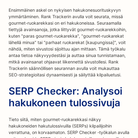
Ensimmäinen askel on nykyisen hakukonesuorituskyvyn
ymmärtäminen. Rank Trackerin avulla voit seurata, missä
gourmet-ruokarekkasi on eri hakukoneissa. Seuraamalla
tiettyjä avainsanoja, jotka liittyvät gourmet-ruokarekkoihin,
kuten "paras gourmet-ruokarekka", "gourmet-ruokarekat
lähellä minua" tai "parhaat ruokarekat [kaupungissa]", voit
nähdä, miten sivustosi sijoittuu ajan mittaan. Tämä työkalu
antaa tietoa näkyvyydestäsi ja auttaa sinua tunnistamaan,
mitkä avainsanat ohjaavat liikennettä sivustollesi. Rank
Trackerin säännöllisen seurannan avulla voit mukauttaa
SEO-strategioitasi dynaamisesti ja säilyttää kilpailuetusi.
SERP Checker: Analysoi
hakukoneen tulossivuja
Tieto siitä, miten gourmet-ruokarekkasi näkyy
hakukoneiden hakutulossivuilla (SERPs) kilpailijoihin
verrattuna, on korvaamaton. SERP Checker -työkalun avulla