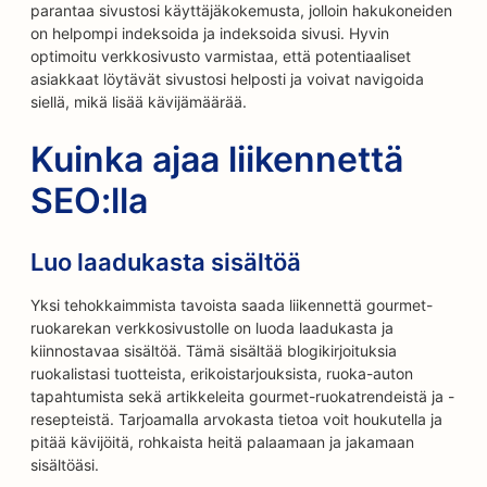
parantaa sivustosi käyttäjäkokemusta, jolloin hakukoneiden
on helpompi indeksoida ja indeksoida sivusi. Hyvin
optimoitu verkkosivusto varmistaa, että potentiaaliset
asiakkaat löytävät sivustosi helposti ja voivat navigoida
siellä, mikä lisää kävijämäärää.
Kuinka ajaa liikennettä
SEO:lla
Luo laadukasta sisältöä
Yksi tehokkaimmista tavoista saada liikennettä gourmet-
ruokarekan verkkosivustolle on luoda laadukasta ja
kiinnostavaa sisältöä. Tämä sisältää blogikirjoituksia
ruokalistasi tuotteista, erikoistarjouksista, ruoka-auton
tapahtumista sekä artikkeleita gourmet-ruokatrendeistä ja -
resepteistä. Tarjoamalla arvokasta tietoa voit houkutella ja
pitää kävijöitä, rohkaista heitä palaamaan ja jakamaan
sisältöäsi.