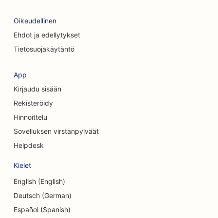
SEO kahviloille
Oikeudellinen
Ehdot ja edellytykset
SEO konsulttiyrityksille
Tietosuojakäytäntö
SEO kosmeettisille kirurgeille
SEO vaatekaupoille
App
Kirjaudu sisään
SEO valuutanvaihtopalveluille
Rekisteröidy
SEO kraniofaciaalisille kirurgeille
Hinnoittelu
Sovelluksen virstanpylväät
SEO luottoyhteisöille
Helpdesk
SEO Cupcake-kaupoille
Kielet
SEO tanssistudioille
English (English)
SEO päiväkodeille
Deutsch (German)
Español (Spanish)
SEO velkaneuvontapalveluille