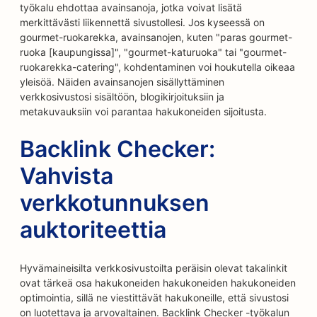
työkalu ehdottaa avainsanoja, jotka voivat lisätä
merkittävästi liikennettä sivustollesi. Jos kyseessä on
gourmet-ruokarekka, avainsanojen, kuten "paras gourmet-
ruoka [kaupungissa]", "gourmet-katuruoka" tai "gourmet-
ruokarekka-catering", kohdentaminen voi houkutella oikeaa
yleisöä. Näiden avainsanojen sisällyttäminen
verkkosivustosi sisältöön, blogikirjoituksiin ja
metakuvauksiin voi parantaa hakukoneiden sijoitusta.
Backlink Checker:
Vahvista
verkkotunnuksen
auktoriteettia
Hyvämaineisilta verkkosivustoilta peräisin olevat takalinkit
ovat tärkeä osa hakukoneiden hakukoneiden hakukoneiden
optimointia, sillä ne viestittävät hakukoneille, että sivustosi
on luotettava ja arvovaltainen. Backlink Checker -työkalun