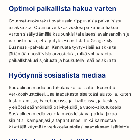
Optimoi paikallista hakua varten
Gourmet-ruokarekat ovat usein riippuvaisia paikallisista
asiakkaista. Optimoi verkkosivustosi paikallista hakua
varten sisällyttämällä kaupunkisi tai alueesi avainsanoihin ja
varmistamalla, että yrityksesi on listattu Google My
Business -palveluun. Kannusta tyytyväisiä asiakkaita
jättämään positiivisia arvosteluja, mikä voi parantaa
paikallishakusi sijoitusta ja houkutella lisää asiakkaita.
Hyödynnä sosiaalista mediaa
Sosiaalinen media on tehokas keino lisätä liikennettä
verkkosivustollesi. Jaa laadukasta sisältöäsi alustoilla, kuten
Instagramissa, Facebookissa ja Twitterissä, ja keskity
yleisöösi säännöllisillä päivityksillä ja vuorovaikutuksella.
Sosiaalinen media voi olla myös loistava paikka jakaa
sijaintisi, kampanjasi ja tapahtumasi, mikä kannustaa
käyttäjiä käymään verkkosivustollasi saadakseen lisätietoja.