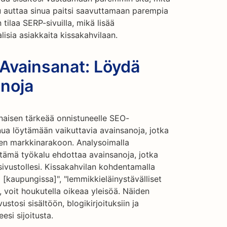
u auttaa sinua paitsi saavuttamaan parempia
ilaa SERP-sivuilla, mikä lisää
isia asiakkaita kissakahvilaan.
 Avainsanat: Löydä
anoja
naisen tärkeää onnistuneelle SEO-
nua löytämään vaikuttavia avainsanoja, jotka
iden markkinarakoon. Analysoimalla
a tämä työkalu ehdottaa avainsanoja, jotka
 sivustollesi. Kissakahvilan kohdentamalla
 [kaupungissa]", "lemmikkieläinystävälliset
", voit houkutella oikeaa yleisöä. Näiden
stosi sisältöön, blogikirjoituksiin ja
si sijoitusta.