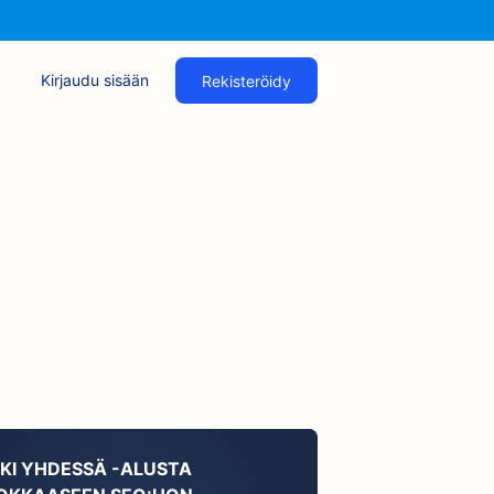
Kirjaudu sisään
Rekisteröidy
KKI YHDESSÄ -ALUSTA