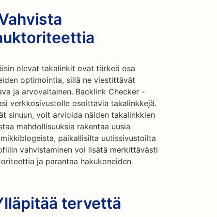
Vahvista
uktoriteettia
isin olevat takalinkit ovat tärkeä osa
n optimointia, sillä ne viestittävät
tava ja arvovaltainen. Backlink Checker -
si verkkosivustolle osoittavia takalinkkejä.
ät sinuun, voit arvioida näiden takalinkkien
nistaa mahdollisuuksia rakentaa uusia
ikkiblogeista, paikallisilta uutissivustoilta
fiilin vahvistaminen voi lisätä merkittävästi
oriteettia ja parantaa hakukoneiden
lläpitää tervettä