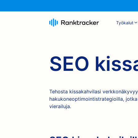
Työkalut
SEO kissa
Tehosta kissakahvilasi verkkonäkyvyyt
hakukoneoptimointistrategioilla, jotka
vierailuja.