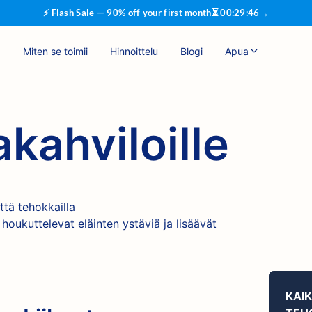
⚡ Flash Sale — 90% off your first month
⏳
00
:
29
:
46
→
Miten se toimii
Hinnoittelu
Blogi
Apua
kahviloille
tä tehokkailla
 houkuttelevat eläinten ystäviä ja lisäävät
KAI