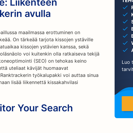
e: Liikenteen
TEH
erin avulla
lpaillussa maailmassa erottuminen on
eää. On tärkeää tarjota kissojen ystäville
 laatuaikaa kissojen ystävien kanssa, sekä
läsnäolo voi kuitenkin olla ratkaiseva tekijä
koneoptimointi (SEO) on tehokas keino
Luo t
että uteliaat kävijät huomaavat
tarvi
 Ranktrackerin työkalupakki voi auttaa sinua
an lisää liikennettä kissakahvilasi
itor Your Search