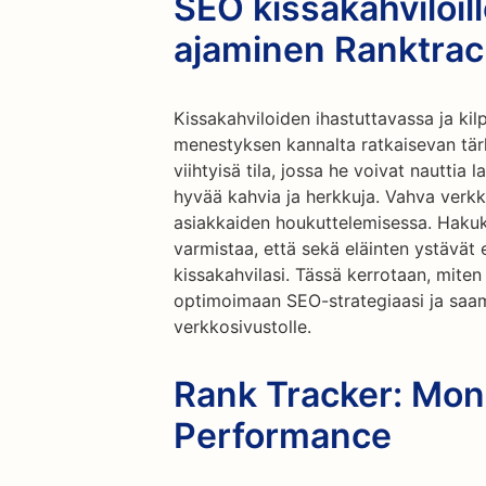
SEO kissakahviloill
ajaminen Ranktrack
Kissakahviloiden ihastuttavassa ja ki
menestyksen kannalta ratkaisevan tärk
viihtyisä tila, jossa he voivat nauttia
hyvää kahvia ja herkkuja. Vahva verkko
asiakkaiden houkuttelemisessa. Haku
varmistaa, että sekä eläinten ystävät 
kissakahvilasi. Tässä kerrotaan, miten
optimoimaan SEO-strategiaasi ja saama
verkkosivustolle.
Rank Tracker: Mon
Performance