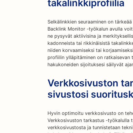
takalinkkiprofiilia
Selkälinkkien seuraaminen on tärkeää t
Backlink Monitor -työkalun avulla voit 
ne pysyvät aktiivisina ja merkitykselli
kadonneista tai rikkinäisistä takalinkke
niiden korvaamiseksi tai korjaamiseksi
profiilin ylläpitäminen on ratkaisevan
hakukoneiden sijoituksesi säilyvät aja
Verkkosivuston ta
sivustosi suoritus
Hyvin optimoitu verkkosivusto on te
Verkkosivuston tarkastus -työkalulla 
verkkosivustosta ja tunnistetaan tekni