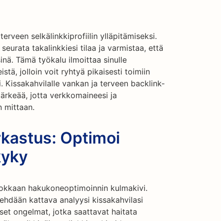
erveen selkälinkkiprofiilin ylläpitämiseksi.
seurata takalinkkiesi tilaa ja varmistaa, että
sinä. Tämä työkalu ilmoittaa sinulle
istä, jolloin voit ryhtyä pikaisesti toimiin
. Kissakahvilalle vankan ja terveen backlink-
 tärkeää, jotta verkkomaineesi ja
n mittaan.
rkastus: Optimoi
kyky
hokkaan hakukoneoptimoinnin kulmakivi.
tehdään kattava analyysi kissakahvilasi
set ongelmat, jotka saattavat haitata