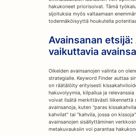
hakukoneet priorisoivat. Tämä työkal
sijoituksia myös valtaamaan enemmän t
todennäköisyyttä houkutella potentiaal
Avainsanan etsijä:
vaikuttavia avains
Oikeiden avainsanojen valinta on olen
strategialle. Keyword Finder auttaa si
on räätälöity erityisesti kissakahvilo
hakuvolyymia, kilpailua ja relevanssi
voivat lisätä merkittävästi liikennettä
avainsanoja, kuten "paras kissakahvila
kahvilat" tai "kahvila, jossa on kissoja
avainsanojen sisällyttäminen verkkosivu
metakuvauksiin voi parantaa hakukonee