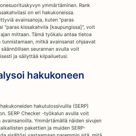
konesuorituskyvyn ymmärtäminen. Rank
issakahvilasi on eri hakukoneissa.
iittyviä avainsanoja, kuten "paras
tai "paras kissakahvila [kaupungissa]", voit
 ajan mittaan. Tämä työkalu antaa tietoa
a tunnistamaan, mitkä avainsanat ohjaavat
n säännöllisen seurannan avulla voit
sti ja säilyttää kilpailuetusi.
alysoi hakukoneen
y hakukoneiden hakutulossivuilla (SERP)
ton. SERP Checker -työkalun avulla voit
 avainsanoilla. Ymmärtämällä näiden sivujen
 paikallisten pakettien ja muiden SERP-
ida sisältösi vastaamaan paremmin sitä, mitä