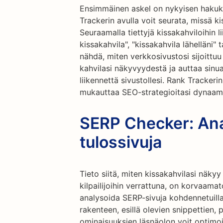
Ensimmäinen askel on nykyisen haku
Trackerin avulla voit seurata, missä k
Seuraamalla tiettyjä kissakahviloihin l
kissakahvila", "kissakahvila lähelläni" 
nähdä, miten verkkosivustosi sijoittuu
kahvilasi näkyvyydestä ja auttaa sinu
liikennettä sivustollesi. Rank Trackeri
mukauttaa SEO-strategioitasi dynaamise
SERP Checker: An
tulossivuja
Tieto siitä, miten kissakahvilasi näky
kilpailijoihin verrattuna, on korvaama
analysoida SERP-sivuja kohdennetuilla
rakenteen, esillä olevien snippettien,
ominaisuuksien läsnäolon voit optimo