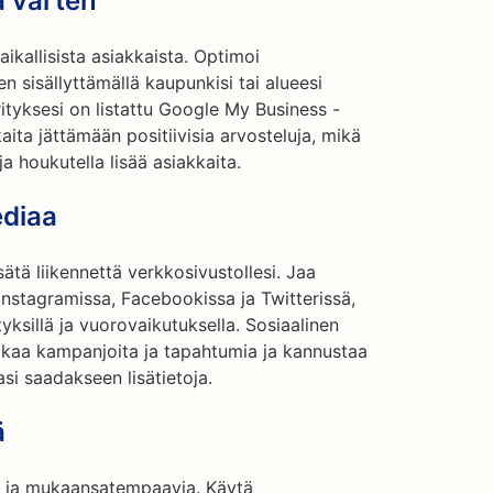
a varten
aikallisista asiakkaista. Optimoi
n sisällyttämällä kaupunkisi tai alueesi
rityksesi on listattu Google My Business -
aita jättämään positiivisia arvosteluja, mikä
ja houkutella lisää asiakkaita.
ediaa
ätä liikennettä verkkosivustollesi. Jaa
 Instagramissa, Facebookissa ja Twitterissä,
ityksillä ja vuorovaikutuksella. Sosiaalinen
akaa kampanjoita ja tapahtumia ja kannustaa
asi saadakseen lisätietoja.
ä
ia ja mukaansatempaavia. Käytä