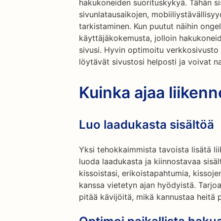
hakukoneiden suorituskykyä. Tähän sisä
sivunlatausaikojen, mobiiliystävällisy
tarkistaminen. Kun puutut näihin ongel
käyttäjäkokemusta, jolloin hakukonei
sivusi. Hyvin optimoitu verkkosivusto 
löytävät sivustosi helposti ja voivat n
Kuinka ajaa liikenn
Luo laadukasta sisältöä
Yksi tehokkaimmista tavoista lisätä li
luoda laadukasta ja kiinnostavaa sisäl
kissoistasi, erikoistapahtumia, kissoje
kanssa vietetyn ajan hyödyistä. Tarjoa
pitää kävijöitä, mikä kannustaa heitä 