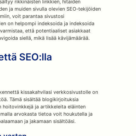
ltyy rikkinäisten linkkien, hitaiden
yden ja muiden sivulla olevien SEO-tekijöiden
miin, voit parantaa sivustosi
den on helpompi indeksoida ja indeksoida
varmistaa, että potentiaaliset asiakkaat
avigoida siellä, mikä lisää kävijämäärää.
että SEO:lla
ikennettä kissakahvilasi verkkosivustolle on
töä. Tämä sisältää blogikirjoituksia
n hoitovinkkejä ja artikkeleita eläinten
malla arvokasta tietoa voit houkutella ja
palaamaan ja jakamaan sisältöäsi.