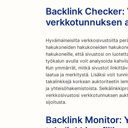
Backlink Checker: 
verkkotunnuksen a
Hyvämaineisilta verkkosivustoilta perä
hakukoneiden hakukoneiden hakukoneide
hakukoneille, että sivustosi on luotet
työkalun avulla voit analysoida kahvila
Kun ymmärrät, mitkä sivustot linkittäv
laatua ja merkitystä. Lisäksi voit tun
takalinkkejä korkean auktoriteetin lemm
ja yhteisöhakemistoista. Selkälinkkipro
verkkosivustosi verkkotunnuksen aukt
sijoitusta.
Backlink Monitor: Y