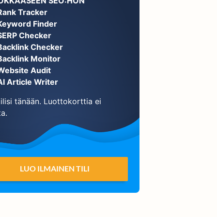
OKKAASEEN SEO:HON
Rank Tracker
Keyword Finder
SERP Checker
Backlink Checker
Backlink Monitor
Website Audit
AI Article Writer
ilisi tänään. Luottokorttia ei
ta.
LUO ILMAINEN TILI