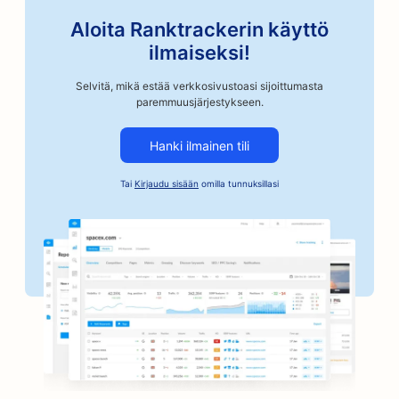
SEO varaosamyymälöille
Aloita Ranktrackerin käyttö
SEO autokorjaamoille
ilmaiseksi!
SEO autokorjaamoille
Selvitä, mikä estää verkkosivustoasi sijoittumasta
paremmuusjärjestykseen.
SEO autoteollisuuden yrityksille
Hanki ilmainen tili
SEO takuusitoumusten palveluille
Tai
Kirjaudu sisään
omilla tunnuksillasi
SEO pankeille
SEO leipomoille
SEO parturi-kampaamoille
SEO for BBQ Joints
SEO putiikeille
Botox- ja täyteainepalveluiden
hakukoneoptimointi