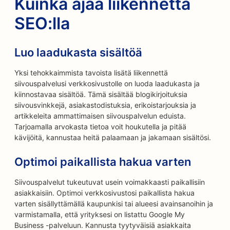
Kuinka ajaa liikennettä
SEO:lla
Luo laadukasta sisältöä
Yksi tehokkaimmista tavoista lisätä liikennettä
siivouspalvelusi verkkosivustolle on luoda laadukasta ja
kiinnostavaa sisältöä. Tämä sisältää blogikirjoituksia
siivousvinkkejä, asiakastodistuksia, erikoistarjouksia ja
artikkeleita ammattimaisen siivouspalvelun eduista.
Tarjoamalla arvokasta tietoa voit houkutella ja pitää
kävijöitä, kannustaa heitä palaamaan ja jakamaan sisältösi.
Optimoi paikallista hakua varten
Siivouspalvelut tukeutuvat usein voimakkaasti paikallisiin
asiakkaisiin. Optimoi verkkosivustosi paikallista hakua
varten sisällyttämällä kaupunkisi tai alueesi avainsanoihin ja
varmistamalla, että yrityksesi on listattu Google My
Business -palveluun. Kannusta tyytyväisiä asiakkaita