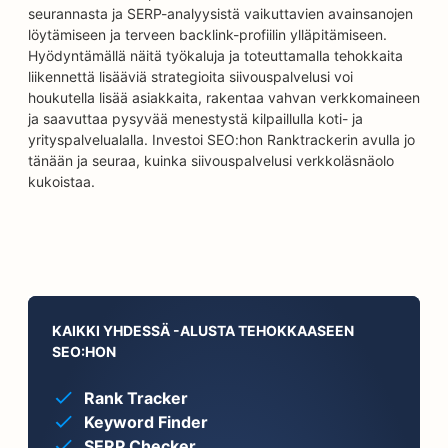
seurannasta ja SERP-analyysistä vaikuttavien avainsanojen
löytämiseen ja terveen backlink-profiilin ylläpitämiseen.
Hyödyntämällä näitä työkaluja ja toteuttamalla tehokkaita
liikennettä lisääviä strategioita siivouspalvelusi voi
houkutella lisää asiakkaita, rakentaa vahvan verkkomaineen
ja saavuttaa pysyvää menestystä kilpaillulla koti- ja
yrityspalvelualalla. Investoi SEO:hon Ranktrackerin avulla jo
tänään ja seuraa, kuinka siivouspalvelusi verkkoläsnäolo
kukoistaa.
KAIKKI YHDESSÄ -ALUSTA TEHOKKAASEEN
SEO:HON
Rank Tracker
Keyword Finder
SERP Checker