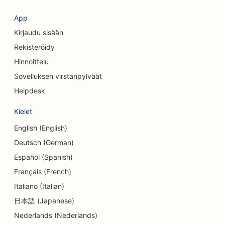
SEO kosmeettisille kirurgeille
App
Kirjaudu sisään
SEO luottoyhteisöille
Rekisteröidy
SEO konsulttiyrityksille
Hinnoittelu
Sovelluksen virstanpylväät
SEO Delisille
Helpdesk
SEO velkaneuvontapalveluille
Kielet
SEO valuutanvaihtopalveluille
English (English)
SEO tanssistudioille
Deutsch (German)
Español (Spanish)
SEO ihohiontapalveluille
Français (French)
SEO päiväkodeille
Italiano (Italian)
SEO hammaslääkäriklinikoille
日本語 (Japanese)
Nederlands (Nederlands)
SEO yksityiskohtien kaupoille