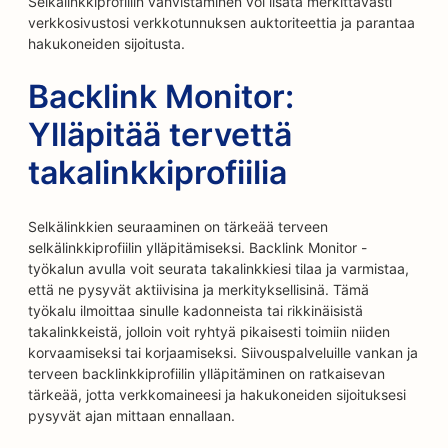
Selkälinkkiprofiilin vahvistaminen voi lisätä merkittävästi
verkkosivustosi verkkotunnuksen auktoriteettia ja parantaa
hakukoneiden sijoitusta.
Backlink Monitor:
Ylläpitää tervettä
takalinkkiprofiilia
Selkälinkkien seuraaminen on tärkeää terveen
selkälinkkiprofiilin ylläpitämiseksi. Backlink Monitor -
työkalun avulla voit seurata takalinkkiesi tilaa ja varmistaa,
että ne pysyvät aktiivisina ja merkityksellisinä. Tämä
työkalu ilmoittaa sinulle kadonneista tai rikkinäisistä
takalinkkeistä, jolloin voit ryhtyä pikaisesti toimiin niiden
korvaamiseksi tai korjaamiseksi. Siivouspalveluille vankan ja
terveen backlinkkiprofiilin ylläpitäminen on ratkaisevan
tärkeää, jotta verkkomaineesi ja hakukoneiden sijoituksesi
pysyvät ajan mittaan ennallaan.