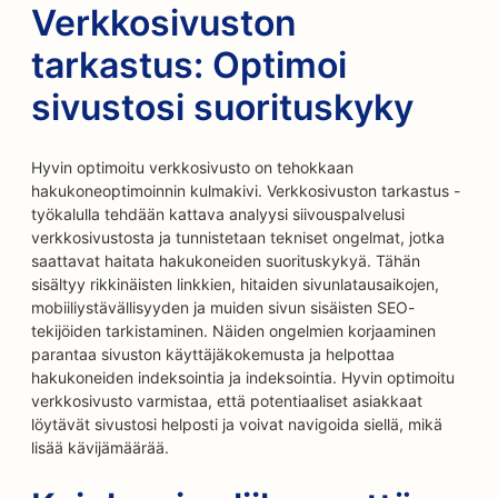
Verkkosivuston
tarkastus: Optimoi
sivustosi suorituskyky
Hyvin optimoitu verkkosivusto on tehokkaan
hakukoneoptimoinnin kulmakivi. Verkkosivuston tarkastus -
työkalulla tehdään kattava analyysi siivouspalvelusi
verkkosivustosta ja tunnistetaan tekniset ongelmat, jotka
saattavat haitata hakukoneiden suorituskykyä. Tähän
sisältyy rikkinäisten linkkien, hitaiden sivunlatausaikojen,
mobiiliystävällisyyden ja muiden sivun sisäisten SEO-
tekijöiden tarkistaminen. Näiden ongelmien korjaaminen
parantaa sivuston käyttäjäkokemusta ja helpottaa
hakukoneiden indeksointia ja indeksointia. Hyvin optimoitu
verkkosivusto varmistaa, että potentiaaliset asiakkaat
löytävät sivustosi helposti ja voivat navigoida siellä, mikä
lisää kävijämäärää.