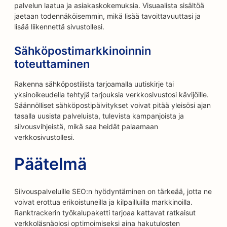
palvelun laatua ja asiakaskokemuksia. Visuaalista sisältöä
jaetaan todennäköisemmin, mikä lisää tavoittavuuttasi ja
lisää liikennettä sivustollesi.
Sähköpostimarkkinoinnin
toteuttaminen
Rakenna sähköpostilista tarjoamalla uutiskirje tai
yksinoikeudella tehtyjä tarjouksia verkkosivustosi kävijöille.
Säännölliset sähköpostipäivitykset voivat pitää yleisösi ajan
tasalla uusista palveluista, tulevista kampanjoista ja
siivousvihjeistä, mikä saa heidät palaamaan
verkkosivustollesi.
Päätelmä
Siivouspalveluille SEO:n hyödyntäminen on tärkeää, jotta ne
voivat erottua erikoistuneilla ja kilpailluilla markkinoilla.
Ranktrackerin työkalupaketti tarjoaa kattavat ratkaisut
verkkoläsnäolosi optimoimiseksi aina hakutulosten