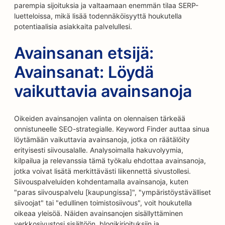
parempia sijoituksia ja valtaamaan enemmän tilaa SERP-
luetteloissa, mikä lisää todennäköisyyttä houkutella
potentiaalisia asiakkaita palvelullesi.
Avainsanan etsijä:
Avainsanat: Löydä
vaikuttavia avainsanoja
Oikeiden avainsanojen valinta on olennaisen tärkeää
onnistuneelle SEO-strategialle. Keyword Finder auttaa sinua
löytämään vaikuttavia avainsanoja, jotka on räätälöity
erityisesti siivousalalle. Analysoimalla hakuvolyymia,
kilpailua ja relevanssia tämä työkalu ehdottaa avainsanoja,
jotka voivat lisätä merkittävästi liikennettä sivustollesi.
Siivouspalveluiden kohdentamalla avainsanoja, kuten
"paras siivouspalvelu [kaupungissa]", "ympäristöystävälliset
siivoojat" tai "edullinen toimistosiivous", voit houkutella
oikeaa yleisöä. Näiden avainsanojen sisällyttäminen
verkkosivustosi sisältöön, blogikirjoituksiin ja