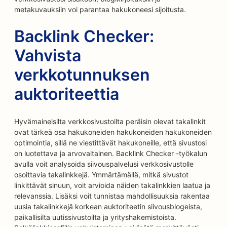
metakuvauksiin voi parantaa hakukoneesi sijoitusta.
Backlink Checker:
Vahvista
verkkotunnuksen
auktoriteettia
Hyvämaineisilta verkkosivustoilta peräisin olevat takalinkit
ovat tärkeä osa hakukoneiden hakukoneiden hakukoneiden
optimointia, sillä ne viestittävät hakukoneille, että sivustosi
on luotettava ja arvovaltainen. Backlink Checker -työkalun
avulla voit analysoida siivouspalvelusi verkkosivustolle
osoittavia takalinkkejä. Ymmärtämällä, mitkä sivustot
linkittävät sinuun, voit arvioida näiden takalinkkien laatua ja
relevanssia. Lisäksi voit tunnistaa mahdollisuuksia rakentaa
uusia takalinkkejä korkean auktoriteetin siivousblogeista,
paikallisilta uutissivustoilta ja yrityshakemistoista.