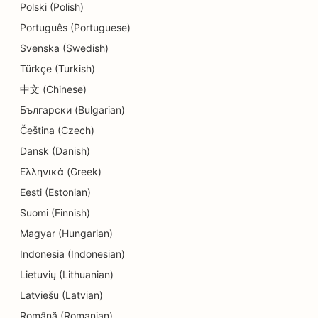
Polski (Polish)
SEO ruokailijoille
Português (Portuguese)
SEO Cupcake-kaupoille
Svenska (Swedish)
Türkçe (Turkish)
Koulutus- ja lastenhoitopalvelujen SEO
中文 (Chinese)
SEO donitsikaupoille
Български (Bulgarian)
Čeština (Czech)
SEO sähköasentajille
Dansk (Danish)
SEO kemiallisille pesuloille
Ελληνικά (Greek)
SEO elektroniikkakaupoille
Eesti (Estonian)
Suomi (Finnish)
SEO insinööritoimistoille
Magyar (Hungarian)
SEO endodontologeille
Indonesia (Indonesian)
Lietuvių (Lithuanian)
SEO for Entertainment &amp; Recreation
Latviešu (Latvian)
SEO pakohuoneita varten
Română (Romanian)