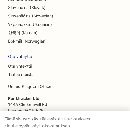
EO etnisille ravintoloille
Slovenčina (Slovak)
Slovenščina (Slovenian)
SEO Farm-to-Table-ravintoloille
Українська (Ukrainian)
SEO kasvojenkohotuspalveluille
한국어 (Korean)
SEO perheravintoloille
Bokmål (Norwegian)
SEO finanssisuunnittelijoille
Ota yhteyttä
SEO pikaruokaravintoloille
Ota yhteyttä
Tietoa meistä
SEO kukkakaupoille
United Kingdom Office
SEO Fine Dining -ravintoloille
Ranktracker Ltd
SEO rahoituspalveluille
144A Clerkenwell Rd
SEO ruokakeskuksille
London, EC1R 5DF
Company No: 08820809
Tämä sivusto käyttää evästeitä tarjotakseen
SEO ranskalaisille konditorioille
felix@ranktracker.com
sinulle hyvän käyttökokemuksen.