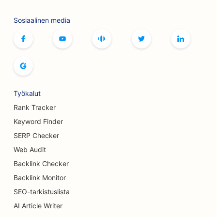
SEO keilaradoille
Sosiaalinen media
SEO lautapelikahviloille
SEO kirjakaupoille
SEO leipomoille
SEO panimoille
Työkalut
Rank Tracker
SEO rintojen suurennuspalveluille
Keyword Finder
SEO buffet-ravintoloille
SERP Checker
SEO hampurilaisautoille
Web Audit
Backlink Checker
SEO palovammakirurgeille
Backlink Monitor
SEO kahviloille
SEO-tarkistuslista
AI Article Writer
SEO Kakkukaupoille