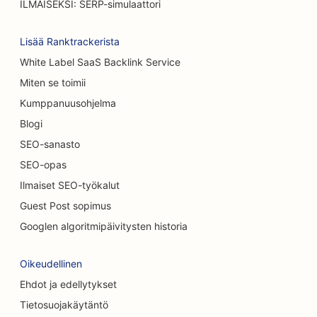
ILMAISEKSI: SERP-simulaattori
SEO satunnaisille ravintoloille
Lisää Ranktrackerista
SEO matto &amp; lattia myymälöissä
White Label SaaS Backlink Service
SEO autopesuille
Miten se toimii
SEO autokauppiaille
Kumppanuusohjelma
Blogi
SEO siivouspalveluille
SEO-sanasto
SEO kiropraktikoille
SEO-opas
SEO kissakahviloille
Ilmaiset SEO-työkalut
Guest Post sopimus
Kemiallisia kuorintapalveluja koskeva
Googlen algoritmipäivitysten historia
hakukoneoptimointi
SEO vaatekaupoille
Oikeudellinen
Ehdot ja edellytykset
SEO kraniofaciaalisille kirurgeille
Tietosuojakäytäntö
SEO kahviloille