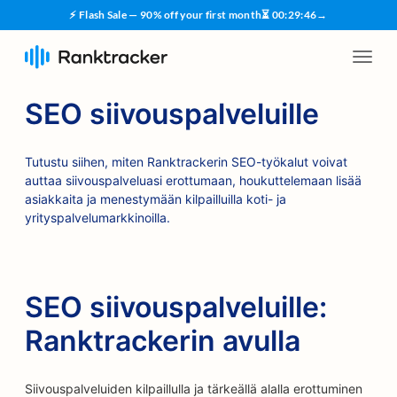
⚡ Flash Sale — 90% off your first month
⏳
00
:
29
:
45
→
SEO siivouspalveluille
Tutustu siihen, miten Ranktrackerin SEO-työkalut voivat
auttaa siivouspalveluasi erottumaan, houkuttelemaan lisää
asiakkaita ja menestymään kilpailluilla koti- ja
yrityspalvelumarkkinoilla.
SEO siivouspalveluille:
Ranktrackerin avulla
Siivouspalveluiden kilpaillulla ja tärkeällä alalla erottuminen