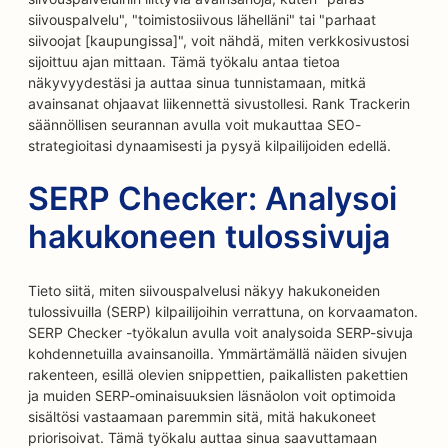
siivouspalvelu", "toimistosiivous lähelläni" tai "parhaat
siivoojat [kaupungissa]", voit nähdä, miten verkkosivustosi
sijoittuu ajan mittaan. Tämä työkalu antaa tietoa
näkyvyydestäsi ja auttaa sinua tunnistamaan, mitkä
avainsanat ohjaavat liikennettä sivustollesi. Rank Trackerin
säännöllisen seurannan avulla voit mukauttaa SEO-
strategioitasi dynaamisesti ja pysyä kilpailijoiden edellä.
SERP Checker: Analysoi
hakukoneen tulossivuja
Tieto siitä, miten siivouspalvelusi näkyy hakukoneiden
tulossivuilla (SERP) kilpailijoihin verrattuna, on korvaamaton.
SERP Checker -työkalun avulla voit analysoida SERP-sivuja
kohdennetuilla avainsanoilla. Ymmärtämällä näiden sivujen
rakenteen, esillä olevien snippettien, paikallisten pakettien
ja muiden SERP-ominaisuuksien läsnäolon voit optimoida
sisältösi vastaamaan paremmin sitä, mitä hakukoneet
priorisoivat. Tämä työkalu auttaa sinua saavuttamaan