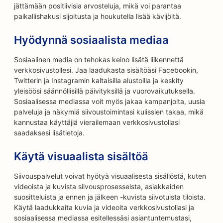
jättämään positiivisia arvosteluja, mikä voi parantaa
paikallishakusi sijoitusta ja houkutella lisää kävijöitä.
Hyödynnä sosiaalista mediaa
Sosiaalinen media on tehokas keino lisätä liikennettä
verkkosivustollesi. Jaa laadukasta sisältöäsi Facebookin,
Twitterin ja Instagramin kaltaisilla alustoilla ja keskity
yleisöösi säännöllisillä päivityksillä ja vuorovaikutuksella.
Sosiaalisessa mediassa voit myös jakaa kampanjoita, uusia
palveluja ja näkymiä siivoustoimintasi kulissien takaa, mikä
kannustaa käyttäjiä vierailemaan verkkosivustollasi
saadaksesi lisätietoja.
Käytä visuaalista sisältöä
Siivouspalvelut voivat hyötyä visuaalisesta sisällöstä, kuten
videoista ja kuvista siivousprosesseista, asiakkaiden
suositteluista ja ennen ja jälkeen -kuvista siivotuista tiloista.
Käytä laadukkaita kuvia ja videoita verkkosivustollasi ja
sosiaalisessa mediassa esitellessäsi asiantuntemustasi,