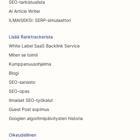
SEO-tarkistuslista
AI Article Writer
SEO palovammakirurgeille
ILMAISEKSI: SERP-simulaattori
SEO autopesuille
Lisää Ranktrackerista
SEO kahviloille
White Label SaaS Backlink Service
SEO matto &amp; lattia myymälöissä
Miten se toimii
SEO satunnaisille ravintoloille
Kumppanuusohjelma
Blogi
Kemiallisia kuorintapalveluja koskeva
hakukoneoptimointi
SEO-sanasto
SEO-opas
SEO kissakahviloille
Ilmaiset SEO-työkalut
SEO kiropraktikoille
Guest Post sopimus
Googlen algoritmipäivitysten historia
SEO siivouspalveluille
SEO kahviloille
Oikeudellinen