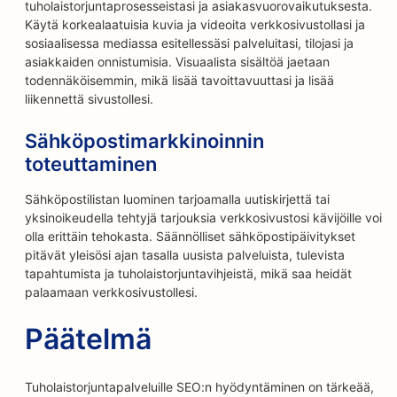
tuholaistorjuntaprosesseistasi ja asiakasvuorovaikutuksesta.
Käytä korkealaatuisia kuvia ja videoita verkkosivustollasi ja
sosiaalisessa mediassa esitellessäsi palveluitasi, tilojasi ja
asiakkaiden onnistumisia. Visuaalista sisältöä jaetaan
todennäköisemmin, mikä lisää tavoittavuuttasi ja lisää
liikennettä sivustollesi.
Sähköpostimarkkinoinnin
toteuttaminen
Sähköpostilistan luominen tarjoamalla uutiskirjettä tai
yksinoikeudella tehtyjä tarjouksia verkkosivustosi kävijöille voi
olla erittäin tehokasta. Säännölliset sähköpostipäivitykset
pitävät yleisösi ajan tasalla uusista palveluista, tulevista
tapahtumista ja tuholaistorjuntavihjeistä, mikä saa heidät
palaamaan verkkosivustollesi.
Päätelmä
Tuholaistorjuntapalveluille SEO:n hyödyntäminen on tärkeää,