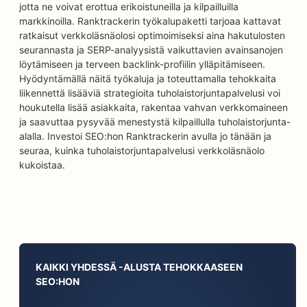
jotta ne voivat erottua erikoistuneilla ja kilpailluilla
markkinoilla. Ranktrackerin työkalupaketti tarjoaa kattavat
ratkaisut verkkoläsnäolosi optimoimiseksi aina hakutulosten
seurannasta ja SERP-analyysistä vaikuttavien avainsanojen
löytämiseen ja terveen backlink-profiilin ylläpitämiseen.
Hyödyntämällä näitä työkaluja ja toteuttamalla tehokkaita
liikennettä lisääviä strategioita tuholaistorjuntapalvelusi voi
houkutella lisää asiakkaita, rakentaa vahvan verkkomaineen
ja saavuttaa pysyvää menestystä kilpaillulla tuholaistorjunta-
alalla. Investoi SEO:hon Ranktrackerin avulla jo tänään ja
seuraa, kuinka tuholaistorjuntapalvelusi verkkoläsnäolo
kukoistaa.
KAIKKI YHDESSÄ -ALUSTA TEHOKKAASEEN
SEO:HON