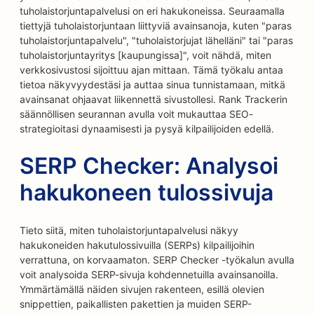
tuholaistorjuntapalvelusi on eri hakukoneissa. Seuraamalla
tiettyjä tuholaistorjuntaan liittyviä avainsanoja, kuten "paras
tuholaistorjuntapalvelu", "tuholaistorjujat lähelläni" tai "paras
tuholaistorjuntayritys [kaupungissa]", voit nähdä, miten
verkkosivustosi sijoittuu ajan mittaan. Tämä työkalu antaa
tietoa näkyvyydestäsi ja auttaa sinua tunnistamaan, mitkä
avainsanat ohjaavat liikennettä sivustollesi. Rank Trackerin
säännöllisen seurannan avulla voit mukauttaa SEO-
strategioitasi dynaamisesti ja pysyä kilpailijoiden edellä.
SERP Checker: Analysoi
hakukoneen tulossivuja
Tieto siitä, miten tuholaistorjuntapalvelusi näkyy
hakukoneiden hakutulossivuilla (SERPs) kilpailijoihin
verrattuna, on korvaamaton. SERP Checker -työkalun avulla
voit analysoida SERP-sivuja kohdennetuilla avainsanoilla.
Ymmärtämällä näiden sivujen rakenteen, esillä olevien
snippettien, paikallisten pakettien ja muiden SERP-