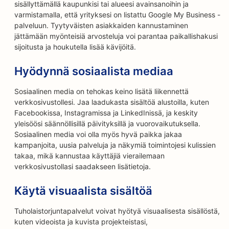
sisällyttämällä kaupunkisi tai alueesi avainsanoihin ja
varmistamalla, että yrityksesi on listattu Google My Business -
palveluun. Tyytyväisten asiakkaiden kannustaminen
jättämään myönteisiä arvosteluja voi parantaa paikallishakusi
sijoitusta ja houkutella lisää kävijöitä.
Hyödynnä sosiaalista mediaa
Sosiaalinen media on tehokas keino lisätä liikennettä
verkkosivustollesi. Jaa laadukasta sisältöä alustoilla, kuten
Facebookissa, Instagramissa ja LinkedInissä, ja keskity
yleisöösi säännöllisillä päivityksillä ja vuorovaikutuksella.
Sosiaalinen media voi olla myös hyvä paikka jakaa
kampanjoita, uusia palveluja ja näkymiä toimintojesi kulissien
takaa, mikä kannustaa käyttäjiä vierailemaan
verkkosivustollasi saadakseen lisätietoja.
Käytä visuaalista sisältöä
Tuholaistorjuntapalvelut voivat hyötyä visuaalisesta sisällöstä,
kuten videoista ja kuvista projekteistasi,