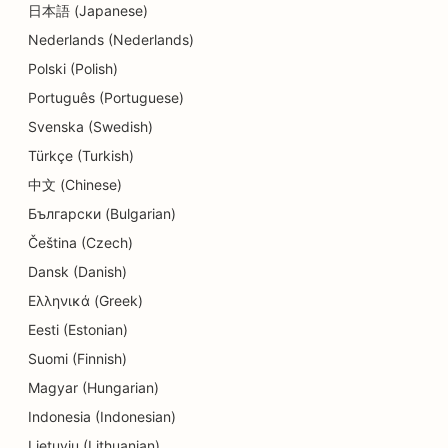
SEO Delisille
日本語 (Japanese)
Nederlands (Nederlands)
SEO ruokailijoille
Polski (Polish)
SEO ihohiontapalveluille
Português (Portuguese)
SEO yksityiskohtien kaupoille
Svenska (Swedish)
Türkçe (Turkish)
SEO donitsikaupoille
中文 (Chinese)
Koulutus- ja lastenhoitopalvelujen SEO
Български (Bulgarian)
Čeština (Czech)
SEO kemiallisille pesuloille
Dansk (Danish)
SEO sähköasentajille
Ελληνικά (Greek)
SEO elektroniikkakaupoille
Eesti (Estonian)
Suomi (Finnish)
SEO endodontologeille
Magyar (Hungarian)
SEO for Entertainment &amp; Recreation
Indonesia (Indonesian)
Lietuvių (Lithuanian)
SEO insinööritoimistoille