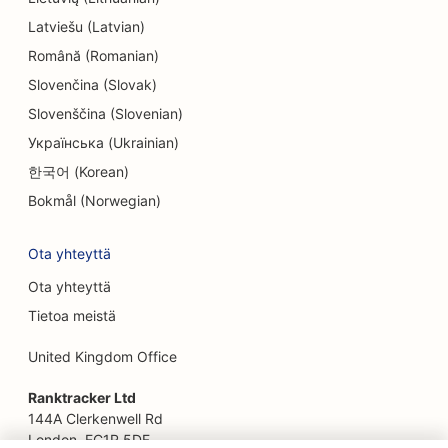
Latviešu (Latvian)
EO etnisille ravintoloille
Română (Romanian)
SEO pakohuoneita varten
Slovenčina (Slovak)
Slovenščina (Slovenian)
SEO kasvojenkohotuspalveluille
Українська (Ukrainian)
SEO perheravintoloille
한국어 (Korean)
SEO Farm-to-Table-ravintoloille
Bokmål (Norwegian)
SEO finanssisuunnittelijoille
Ota yhteyttä
SEO rahoituspalveluille
Ota yhteyttä
Tietoa meistä
SEO Fine Dining -ravintoloille
United Kingdom Office
SEO pikaruokaravintoloille
Ranktracker Ltd
SEO kukkakaupoille
144A Clerkenwell Rd
SEO ruokakeskuksille
London, EC1R 5DF