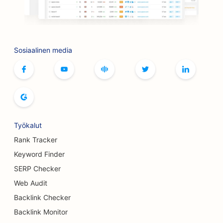
SEO lautapelikahviloille
Botox- ja täyteainepalveluiden
hakukoneoptimointi
Sosiaalinen media
SEO putiikeille
SEO leipomoille
SEO keilaradoille
SEO panimoille
Työkalut
Rank Tracker
SEO rintojen suurennuspalveluille
Keyword Finder
SEO buffet-ravintoloille
SERP Checker
SEO hampurilaisautoille
Web Audit
Backlink Checker
SEO Kakkukaupoille
Backlink Monitor
SEO autokauppiaille