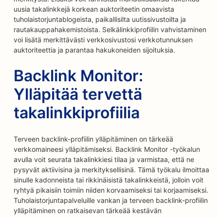
uusia takalinkkejä korkean auktoriteetin omaavista
tuholaistorjuntablogeista, paikallisilta uutissivustoilta ja
rautakauppahakemistoista. Selkälinkkiprofiilin vahvistaminen
voi lisätä merkittävästi verkkosivustosi verkkotunnuksen
auktoriteettia ja parantaa hakukoneiden sijoituksia.
Backlink Monitor:
Ylläpitää tervettä
takalinkkiprofiilia
Terveen backlink-profiilin ylläpitäminen on tärkeää
verkkomaineesi ylläpitämiseksi. Backlink Monitor -työkalun
avulla voit seurata takalinkkiesi tilaa ja varmistaa, että ne
pysyvät aktiivisina ja merkityksellisinä. Tämä työkalu ilmoittaa
sinulle kadonneista tai rikkinäisistä takalinkkeistä, jolloin voit
ryhtyä pikaisiin toimiin niiden korvaamiseksi tai korjaamiseksi.
Tuholaistorjuntapalveluille vankan ja terveen backlink-profiilin
ylläpitäminen on ratkaisevan tärkeää kestävän