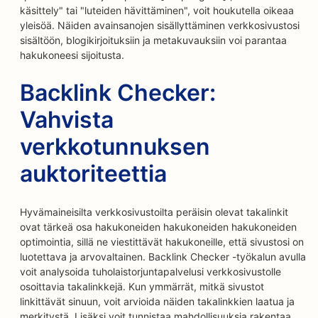
käsittely" tai "luteiden hävittäminen", voit houkutella oikeaa
yleisöä. Näiden avainsanojen sisällyttäminen verkkosivustosi
sisältöön, blogikirjoituksiin ja metakuvauksiin voi parantaa
hakukoneesi sijoitusta.
Backlink Checker:
Vahvista
verkkotunnuksen
auktoriteettia
Hyvämaineisilta verkkosivustoilta peräisin olevat takalinkit
ovat tärkeä osa hakukoneiden hakukoneiden hakukoneiden
optimointia, sillä ne viestittävät hakukoneille, että sivustosi on
luotettava ja arvovaltainen. Backlink Checker -työkalun avulla
voit analysoida tuholaistorjuntapalvelusi verkkosivustolle
osoittavia takalinkkejä. Kun ymmärrät, mitkä sivustot
linkittävät sinuun, voit arvioida näiden takalinkkien laatua ja
merkitystä. Lisäksi voit tunnistaa mahdollisuuksia rakentaa