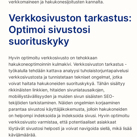
verkkomaineen ja hakukonesijoitusten kannalta.
Verkkosivuston tarkastus:
Optimoi sivustosi
suorituskyky
Hyvin optimoitu verkkosivusto on tehokkaan
hakukoneoptimoinnin kulmakivi. Verkkosivuston tarkastus -
työkalulla tehdään kattava analyysi tuholaistorjuntapalvelusi
verkkosivustosta ja tunnistetaan tekniset ongelmat, jotka
voivat haitata hakukoneiden suorituskykyä. Tähän sisältyy
rikkinäisten linkkien, hitaiden sivunlatausaikojen,
mobiiliystävällisyyden ja muiden sivun sisäisten SEO-
tekijöiden tarkistaminen. Näiden ongelmien korjaaminen
parantaa sivustosi käyttäjäkokemusta, jolloin hakukoneiden
on helpompi indeksoida ja indeksoida sivusi. Hyvin optimoitu
verkkosivusto varmistaa, että potentiaaliset asiakkaat
löytävät sivustosi helposti ja voivat navigoida siellä, mikä lisää
kävijämäärää.