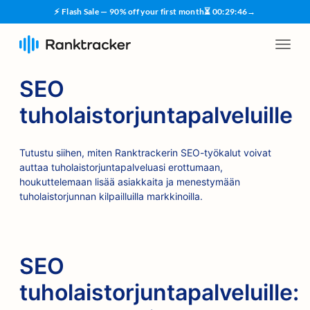
⚡ Flash Sale — 90% off your first month
⏳
00
:
29
:
45
→
SEO
tuholaistorjuntapalveluille
Tutustu siihen, miten Ranktrackerin SEO-työkalut voivat
auttaa tuholaistorjuntapalveluasi erottumaan,
houkuttelemaan lisää asiakkaita ja menestymään
tuholaistorjunnan kilpailluilla markkinoilla.
SEO
tuholaistorjuntapalveluille: