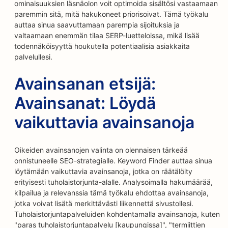
ominaisuuksien läsnäolon voit optimoida sisältösi vastaamaan
paremmin sitä, mitä hakukoneet priorisoivat. Tämä työkalu
auttaa sinua saavuttamaan parempia sijoituksia ja
valtaamaan enemmän tilaa SERP-luetteloissa, mikä lisää
todennäköisyyttä houkutella potentiaalisia asiakkaita
palvelullesi.
Avainsanan etsijä:
Avainsanat: Löydä
vaikuttavia avainsanoja
Oikeiden avainsanojen valinta on olennaisen tärkeää
onnistuneelle SEO-strategialle. Keyword Finder auttaa sinua
löytämään vaikuttavia avainsanoja, jotka on räätälöity
erityisesti tuholaistorjunta-alalle. Analysoimalla hakumäärää,
kilpailua ja relevanssia tämä työkalu ehdottaa avainsanoja,
jotka voivat lisätä merkittävästi liikennettä sivustollesi.
Tuholaistorjuntapalveluiden kohdentamalla avainsanoja, kuten
"paras tuholaistorjuntapalvelu [kaupungissa]", "termiittien