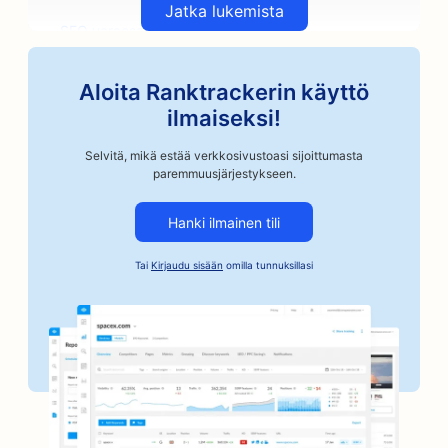
Jatka lukemista
SEO varaosamyymälöille
SEO Taideluokkia varten
Aloita Ranktrackerin käyttö
SEO autokorjaamoille
ilmaiseksi!
SEO artesaanikahvipaahtimoille
Selvitä, mikä estää verkkosivustoasi sijoittumasta
paremmuusjärjestykseen.
SEO takuusitoumusten palveluille
Hanki ilmainen tili
SEO autoteollisuuden yrityksille
Tai
Kirjaudu sisään
omilla tunnuksillasi
SEO leipomoille
SEO parturi-kampaamoille
SEO pankeille
SEO kirjakaupoille
SEO for BBQ Joints