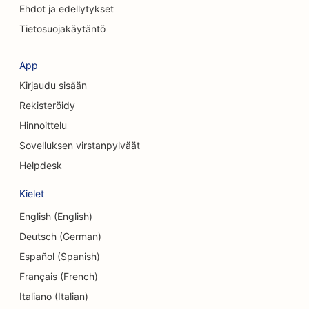
Ehdot ja edellytykset
SEO konsulttiyrityksille
Tietosuojakäytäntö
SEO kosmeettisille kirurgeille
SEO vaatekaupoille
App
Kirjaudu sisään
SEO valuutanvaihtopalveluille
Rekisteröidy
SEO kraniofaciaalisille kirurgeille
Hinnoittelu
Sovelluksen virstanpylväät
SEO luottoyhteisöille
Helpdesk
SEO Cupcake-kaupoille
Kielet
SEO tanssistudioille
English (English)
SEO päiväkodeille
Deutsch (German)
Español (Spanish)
SEO velkaneuvontapalveluille
Français (French)
SEO hammaslääkäriklinikoille
Italiano (Italian)