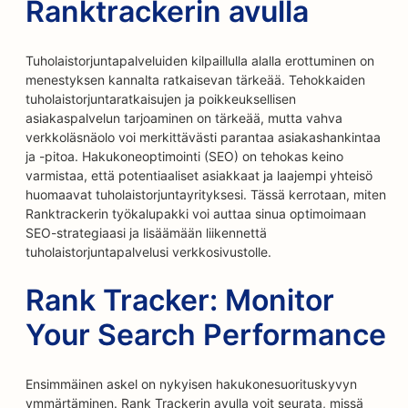
Ranktrackerin avulla
Tuholaistorjuntapalveluiden kilpaillulla alalla erottuminen on
menestyksen kannalta ratkaisevan tärkeää. Tehokkaiden
tuholaistorjuntaratkaisujen ja poikkeuksellisen
asiakaspalvelun tarjoaminen on tärkeää, mutta vahva
verkkoläsnäolo voi merkittävästi parantaa asiakashankintaa
ja -pitoa. Hakukoneoptimointi (SEO) on tehokas keino
varmistaa, että potentiaaliset asiakkaat ja laajempi yhteisö
huomaavat tuholaistorjuntayrityksesi. Tässä kerrotaan, miten
Ranktrackerin työkalupakki voi auttaa sinua optimoimaan
SEO-strategiaasi ja lisäämään liikennettä
tuholaistorjuntapalvelusi verkkosivustolle.
Rank Tracker: Monitor
Your Search Performance
Ensimmäinen askel on nykyisen hakukonesuorituskyvyn
ymmärtäminen. Rank Trackerin avulla voit seurata, missä