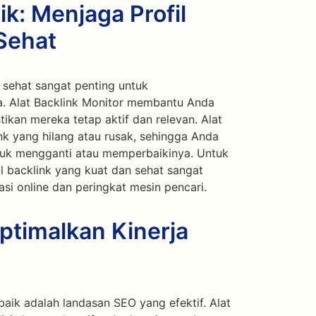
ik: Menjaga Profil
Sehat
 sehat sangat penting untuk
. Alat Backlink Monitor membantu Anda
ikan mereka tetap aktif dan relevan. Alat
nk yang hilang atau rusak, sehingga Anda
tuk mengganti atau memperbaikinya. Untuk
 backlink yang kuat dan sehat sangat
i online dan peringkat mesin pencari.
ptimalkan Kinerja
aik adalah landasan SEO yang efektif. Alat