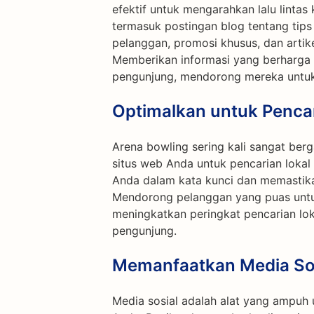
efektif untuk mengarahkan lalu lintas
termasuk postingan blog tentang tips 
pelanggan, promosi khusus, dan artike
Memberikan informasi yang berharga
pengunjung, mendorong mereka untu
Optimalkan untuk Pencar
Arena bowling sering kali sangat ber
situs web Anda untuk pencarian loka
Anda dalam kata kunci dan memastikan
Mendorong pelanggan yang puas untu
meningkatkan peringkat pencarian lo
pengunjung.
Memanfaatkan Media So
Media sosial adalah alat yang ampuh 