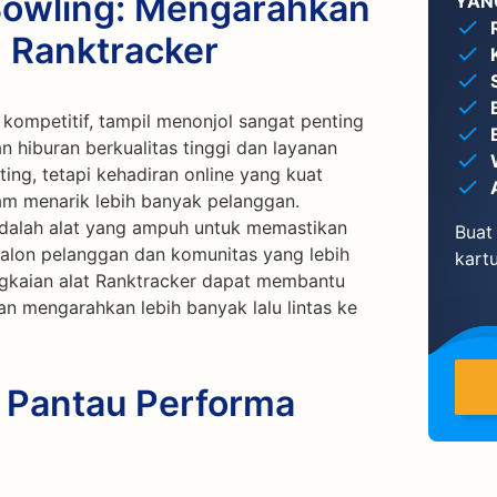
Bowling: Mengarahkan
YAN
n Ranktracker
kompetitif, tampil menonjol sangat penting
 hiburan berkualitas tinggi dan layanan
ing, tetapi kehadiran online yang kuat
m menarik lebih banyak pelanggan.
adalah alat yang ampuh untuk memastikan
Buat 
calon pelanggan dan komunitas yang lebih
kartu
angkaian alat Ranktracker dapat membantu
n mengarahkan lebih banyak lalu lintas ke
: Pantau Performa