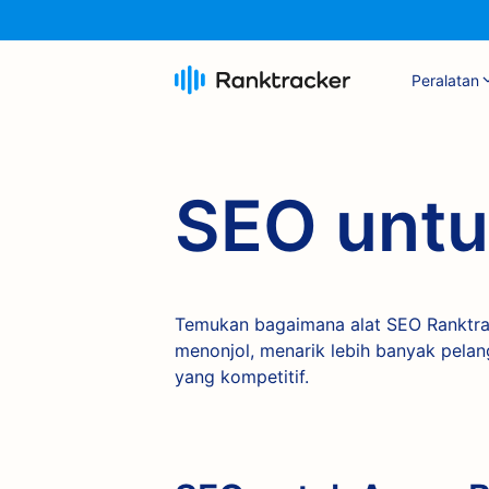
Peralatan
SEO untu
Temukan bagaimana alat SEO Ranktr
menonjol, menarik lebih banyak pela
yang kompetitif.