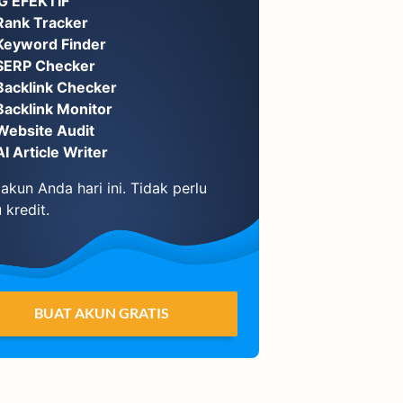
G EFEKTIF
Rank Tracker
Keyword Finder
SERP Checker
Backlink Checker
Backlink Monitor
Website Audit
AI Article Writer
akun Anda hari ini. Tidak perlu
 kredit.
BUAT AKUN GRATIS