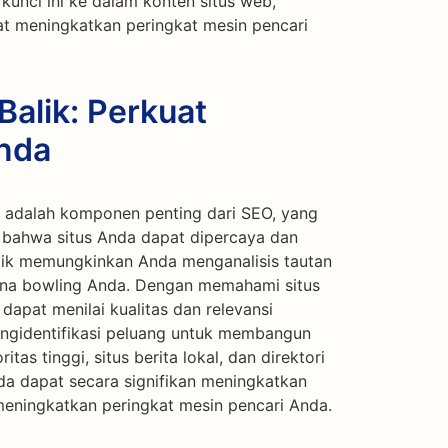
kunci ini ke dalam konten situs web,
at meningkatkan peringkat mesin pencari
alik: Perkuat
Anda
a adalah komponen penting dari SEO, yang
 bahwa situs Anda dapat dipercaya dan
lik memungkinkan Anda menganalisis tautan
ena bowling Anda. Dengan memahami situs
apat menilai kualitas dan relevansi
mengidentifikasi peluang untuk membangun
itas tinggi, situs berita lokal, dan direktori
da dapat secara signifikan meningkatkan
meningkatkan peringkat mesin pencari Anda.