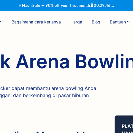
⚡ Flash Sale — 90% off your first month
⏳
00
:
29
:
46
→
Bagaimana cara kerjanya
Harga
Blog
Bantuan
k Arena Bowli
acker dapat membantu arena bowling Anda
nggan, dan berkembang di pasar hiburan
PLA