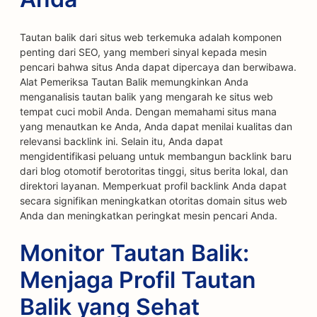
Tautan balik dari situs web terkemuka adalah komponen
penting dari SEO, yang memberi sinyal kepada mesin
pencari bahwa situs Anda dapat dipercaya dan berwibawa.
Alat Pemeriksa Tautan Balik memungkinkan Anda
menganalisis tautan balik yang mengarah ke situs web
tempat cuci mobil Anda. Dengan memahami situs mana
yang menautkan ke Anda, Anda dapat menilai kualitas dan
relevansi backlink ini. Selain itu, Anda dapat
mengidentifikasi peluang untuk membangun backlink baru
dari blog otomotif berotoritas tinggi, situs berita lokal, dan
direktori layanan. Memperkuat profil backlink Anda dapat
secara signifikan meningkatkan otoritas domain situs web
Anda dan meningkatkan peringkat mesin pencari Anda.
Monitor Tautan Balik:
Menjaga Profil Tautan
Balik yang Sehat