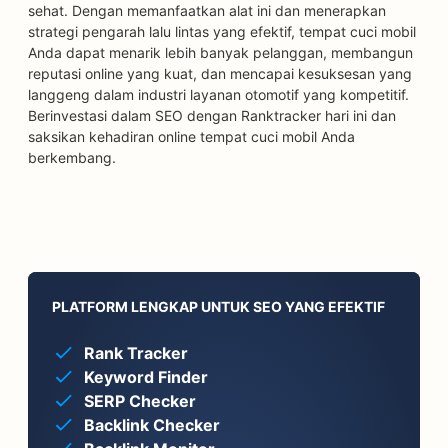
sehat. Dengan memanfaatkan alat ini dan menerapkan
strategi pengarah lalu lintas yang efektif, tempat cuci mobil
Anda dapat menarik lebih banyak pelanggan, membangun
reputasi online yang kuat, dan mencapai kesuksesan yang
langgeng dalam industri layanan otomotif yang kompetitif.
Berinvestasi dalam SEO dengan Ranktracker hari ini dan
saksikan kehadiran online tempat cuci mobil Anda
berkembang.
PLATFORM LENGKAP UNTUK SEO YANG EFEKTIF
Rank Tracker
Keyword Finder
SERP Checker
Backlink Checker