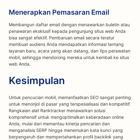
Menerapkan Pemasaran Email
Membangun daftar email dengan menawarkan buletin atau
penawaran eksklusif kepada pengunjung situs web Anda
bisa sangat efektif. Pembaruan email secara teratur
membuat audiens Anda mendapatkan informasi tentang
layanan baru, acara yang akan datang, dan tips perawatan
mobil, sehingga mendorong mereka untuk kembali ke situs
web Anda.
Kesimpulan
Untuk pencucian mobil, memanfaatkan SEO sangat penting
untuk menonjol di pasar yang terspesialisasi dan kompetitif.
Rangkaian alat Ranktracker menawarkan solusi
komprehensif untuk mengoptimalkan keberadaan online
Anda, mulai dari memantau kinerja pencarian dan
menganalisis SERP hingga menemukan kata kunci yang
berpengaruh dan mempertahankan profil backlink yang