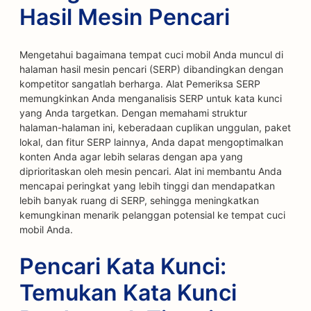
Hasil Mesin Pencari
Mengetahui bagaimana tempat cuci mobil Anda muncul di
halaman hasil mesin pencari (SERP) dibandingkan dengan
kompetitor sangatlah berharga. Alat Pemeriksa SERP
memungkinkan Anda menganalisis SERP untuk kata kunci
yang Anda targetkan. Dengan memahami struktur
halaman-halaman ini, keberadaan cuplikan unggulan, paket
lokal, dan fitur SERP lainnya, Anda dapat mengoptimalkan
konten Anda agar lebih selaras dengan apa yang
diprioritaskan oleh mesin pencari. Alat ini membantu Anda
mencapai peringkat yang lebih tinggi dan mendapatkan
lebih banyak ruang di SERP, sehingga meningkatkan
kemungkinan menarik pelanggan potensial ke tempat cuci
mobil Anda.
Pencari Kata Kunci:
Temukan Kata Kunci