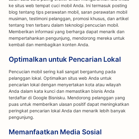
ke situs web tempat cuci mobil Anda. Ini termasuk posting
blog tentang tips perawatan mobil, saran perawatan mobil
musiman, testimoni pelanggan, promosi khusus, dan artikel
tentang tren terbaru dalam teknologi pencucian mobil.
Memberikan informasi yang berharga dapat menarik dan
mempertahankan pengunjung, mendorong mereka untuk
kembali dan membagikan konten Anda.
Optimalkan untuk Pencarian Lokal
Pencucian mobil sering kali sangat bergantung pada
pelanggan lokal. Optimalkan situs web Anda untuk
pencarian lokal dengan menyertakan kota atau wilayah
Anda dalam kata kunci dan memastikan bisnis Anda
terdaftar di Google Bisnisku. Mendorong pelanggan yang
puas untuk memberikan ulasan positif dapat meningkatkan
peringkat pencarian lokal Anda dan menarik lebih banyak
pengunjung.
Memanfaatkan Media Sosial