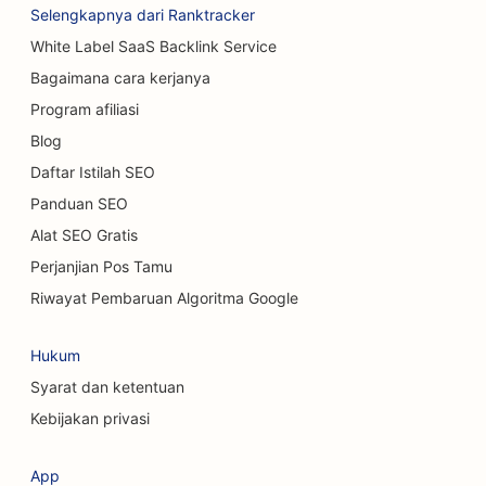
Selengkapnya dari Ranktracker
SEO untuk Kafe
White Label SaaS Backlink Service
SEO untuk Toko Karpet &amp; Lantai
Bagaimana cara kerjanya
SEO untuk Restoran Makan Santai
Program afiliasi
Blog
SEO untuk Layanan Pengelupasan Kimiawi
Daftar Istilah SEO
SEO untuk Kafe Kucing
Panduan SEO
SEO untuk Chiropractor
Alat SEO Gratis
Perjanjian Pos Tamu
SEO untuk Layanan Kebersihan
Riwayat Pembaruan Algoritma Google
SEO untuk Kedai Kopi
Hukum
SEO untuk Perusahaan Konsultan
Syarat dan ketentuan
SEO untuk Ahli Bedah Kosmetik
Kebijakan privasi
SEO untuk Toko Pakaian
App