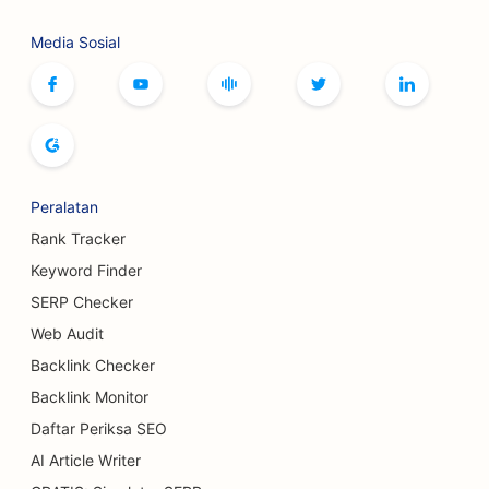
SEO untuk Layanan Botox dan Filler
Media Sosial
SEO untuk Butik
SEO untuk Toko Roti
SEO untuk Arena Bowling
SEO untuk Pabrik Bir
Peralatan
Rank Tracker
SEO untuk Layanan Pembesaran Payudara
Keyword Finder
SEO untuk Restoran Prasmanan
SERP Checker
SEO untuk Truk Burger
Web Audit
Backlink Checker
SEO untuk Toko Kue
Backlink Monitor
SEO untuk Dealer Mobil
Daftar Periksa SEO
AI Article Writer
SEO untuk Ahli Bedah Luka Bakar