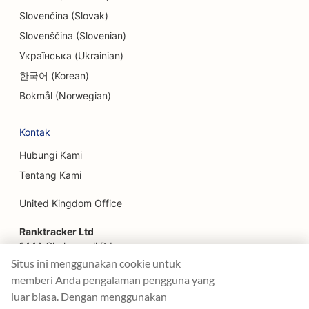
SEO untuk Escape Room
Slovenčina (Slovak)
Slovenščina (Slovenian)
SEO untuk Layanan Facelift
Українська (Ukrainian)
SEO untuk Restoran Keluarga
한국어 (Korean)
SEO untuk Restoran Farm-to-Table
Bokmål (Norwegian)
SEO untuk Perencana Keuangan
Kontak
SEO untuk Layanan Keuangan
Hubungi Kami
Tentang Kami
SEO untuk Restoran Mewah
United Kingdom Office
SEO untuk Restoran Cepat Saji
Ranktracker Ltd
SEO untuk Toko Bunga
144A Clerkenwell Rd
SEO untuk Pengadilan Makanan
London, EC1R 5DF
Situs ini menggunakan cookie untuk
Company No: 08820809
memberi Anda pengalaman pengguna yang
SEO untuk Truk Makanan
felix@ranktracker.com
luar biasa. Dengan menggunakan