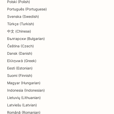
SEO untuk Layanan Dermabrasi
Polski (Polish)
Português (Portuguese)
SEO untuk Toko Detail
Svenska (Swedish)
SEO untuk Toko Donat
Türkçe (Turkish)
SEO untuk Layanan Pendidikan dan Pengasuhan
中文 (Chinese)
Anak
Български (Bulgarian)
Čeština (Czech)
SEO untuk Pembersih Kering
Dansk (Danish)
SEO untuk Teknisi Listrik
Ελληνικά (Greek)
SEO untuk Toko Elektronik
Eesti (Estonian)
Suomi (Finnish)
SEO untuk Dokter Gigi Spesialis Endodontik
Magyar (Hungarian)
SEO untuk Hiburan &amp; Rekreasi
Indonesia (Indonesian)
Lietuvių (Lithuanian)
SEO untuk Perusahaan Teknik
Latviešu (Latvian)
EO untuk Restoran Etnik
Română (Romanian)