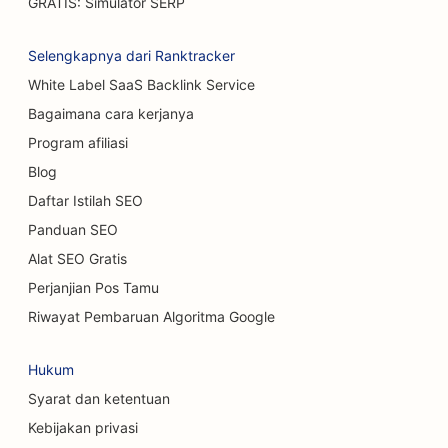
GRATIS: Simulator SERP
SEO untuk Pencucian Mobil
Selengkapnya dari Ranktracker
SEO untuk Kafe
White Label SaaS Backlink Service
SEO untuk Toko Karpet &amp; Lantai
Bagaimana cara kerjanya
SEO untuk Restoran Makan Santai
Program afiliasi
Blog
SEO untuk Layanan Pengelupasan Kimiawi
Daftar Istilah SEO
SEO untuk Kafe Kucing
Panduan SEO
SEO untuk Chiropractor
Alat SEO Gratis
Perjanjian Pos Tamu
SEO untuk Layanan Kebersihan
Riwayat Pembaruan Algoritma Google
SEO untuk Kedai Kopi
Hukum
SEO untuk Perusahaan Konsultan
Syarat dan ketentuan
SEO untuk Ahli Bedah Kosmetik
Kebijakan privasi