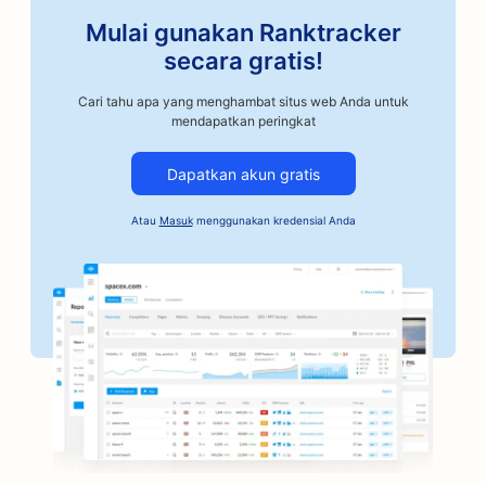
Mulai gunakan Ranktracker
SEO untuk Kelas Seni
secara gratis!
SEO untuk Bengkel Mobil
Cari tahu apa yang menghambat situs web Anda untuk
SEO untuk Penyangrai Kopi Artisan
mendapatkan peringkat
SEO untuk Layanan Jaminan Obligasi
Dapatkan akun gratis
SEO untuk Bisnis Otomotif
Atau
Masuk
menggunakan kredensial Anda
SEO untuk Toko Roti
SEO untuk Tempat Pangkas Rambut
SEO untuk Bank
SEO untuk Toko Buku
SEO untuk BBQ Joints
SEO untuk Kafe Permainan Papan