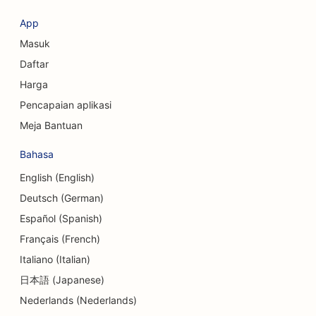
SEO untuk Toko Pakaian
App
SEO untuk Layanan Penukaran Mata Uang
Masuk
SEO untuk Ahli Bedah Kraniofasial
Daftar
Harga
SEO untuk Koperasi Kredit
Pencapaian aplikasi
SEO untuk Toko Cupcake
Meja Bantuan
SEO untuk Studio Tari
Bahasa
SEO untuk Tempat Penitipan Anak
English (English)
Deutsch (German)
SEO untuk Layanan Konseling Utang
Español (Spanish)
SEO untuk Klinik Gigi
Français (French)
Italiano (Italian)
SEO untuk Delis
日本語 (Japanese)
SEO untuk Pengunjung
Nederlands (Nederlands)