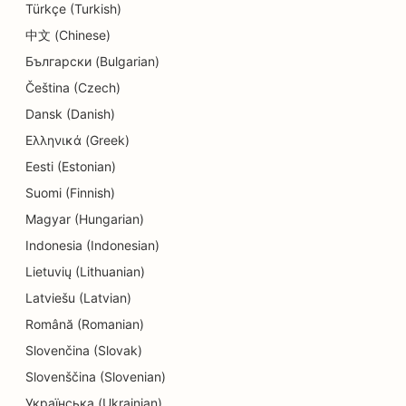
Türkçe (Turkish)
SEO untuk Toko Donat
中文 (Chinese)
SEO untuk Teknisi Listrik
Български (Bulgarian)
Čeština (Czech)
SEO untuk Layanan Penukaran Mata Uang
Dansk (Danish)
SEO untuk Pembersih Kering
Ελληνικά (Greek)
SEO untuk Toko Elektronik
Eesti (Estonian)
Suomi (Finnish)
SEO untuk Perusahaan Teknik
Magyar (Hungarian)
SEO untuk Dokter Gigi Spesialis Endodontik
Indonesia (Indonesian)
Lietuvių (Lithuanian)
SEO untuk Hiburan &amp; Rekreasi
Latviešu (Latvian)
EO untuk Restoran Etnik
Română (Romanian)
SEO untuk Restoran Farm-to-Table
Slovenčina (Slovak)
Slovenščina (Slovenian)
SEO untuk Layanan Facelift
Українська (Ukrainian)