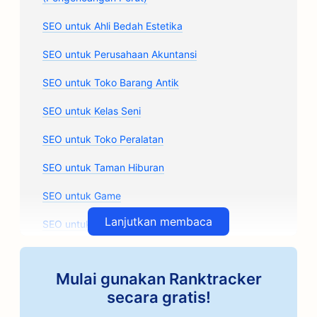
SEO untuk Ahli Bedah Estetika
SEO untuk Perusahaan Akuntansi
SEO untuk Toko Barang Antik
SEO untuk Kelas Seni
SEO untuk Toko Peralatan
SEO untuk Taman Hiburan
SEO untuk Game
Lanjutkan membaca
SEO untuk Perusahaan Arsitektur
SEO untuk Penyangrai Kopi Artisan
Mulai gunakan Ranktracker
SEO untuk Toko Suku Cadang Mobil
secara gratis!
SEO untuk Bengkel Mobil