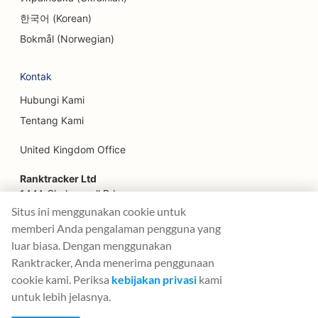
SEO untuk Restoran Keluarga
한국어 (Korean)
SEO untuk Escape Room
Bokmål (Norwegian)
SEO untuk Perencana Keuangan
Kontak
SEO untuk Restoran Cepat Saji
Hubungi Kami
Tentang Kami
SEO untuk Toko Bunga
United Kingdom Office
SEO untuk Restoran Mewah
Ranktracker Ltd
SEO untuk Layanan Keuangan
144A Clerkenwell Rd
SEO untuk Pengadilan Makanan
London, EC1R 5DF
Situs ini menggunakan cookie untuk
Company No: 08820809
memberi Anda pengalaman pengguna yang
SEO untuk Toko Kue Prancis
felix@ranktracker.com
luar biasa. Dengan menggunakan
Ranktracker, Anda menerima penggunaan
SEO untuk Truk Makanan
cookie kami. Periksa
kebijakan privasi
kami
SEO untuk Toko Mebel
untuk lebih jelasnya.
2015 -
2026
© Ranktracker. All Rights Reserved.