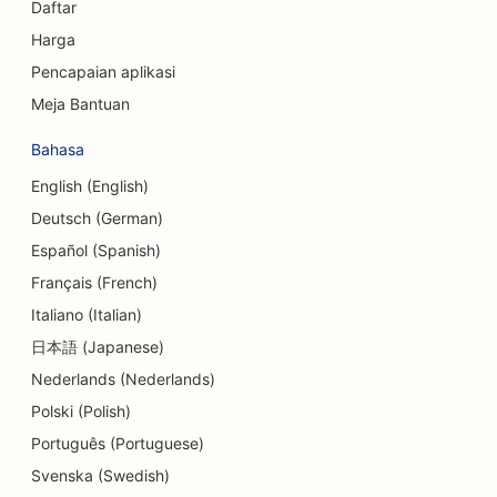
SEO untuk Perusahaan Konsultan
Daftar
Harga
SEO untuk Delis
Pencapaian aplikasi
SEO untuk Layanan Konseling Utang
Meja Bantuan
SEO untuk Studio Tari
Bahasa
SEO untuk Layanan Dermabrasi
English (English)
Deutsch (German)
SEO untuk Tempat Penitipan Anak
Español (Spanish)
SEO untuk Klinik Gigi
Français (French)
Italiano (Italian)
SEO untuk Toko Detail
日本語 (Japanese)
SEO untuk Pengunjung
Nederlands (Nederlands)
SEO untuk Toko Cupcake
Polski (Polish)
Português (Portuguese)
SEO untuk Layanan Pendidikan dan Pengasuhan
Anak
Svenska (Swedish)