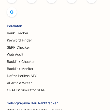
SEO untuk Toko Roti
SEO untuk Pabrik Bir
SEO untuk Layanan Pembesaran Payudara
Peralatan
Rank Tracker
SEO untuk Restoran Prasmanan
Keyword Finder
SEO untuk Truk Burger
SERP Checker
SEO untuk Ahli Bedah Luka Bakar
Web Audit
Backlink Checker
SEO untuk Kafe
Backlink Monitor
SEO untuk Toko Kue
Daftar Periksa SEO
AI Article Writer
SEO untuk Restoran Makan Santai
GRATIS: Simulator SERP
SEO untuk Toko Karpet &amp; Lantai
Selengkapnya dari Ranktracker
SEO untuk Pencucian Mobil