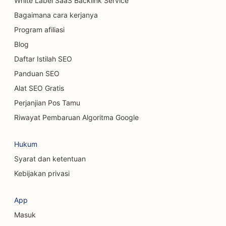
White Label SaaS Backlink Service
SEO untuk BBQ Joints
Bagaimana cara kerjanya
SEO untuk Dealer Mobil
Program afiliasi
Blog
SEO untuk Layanan Kebersihan
Daftar Istilah SEO
SEO untuk Chiropractor
Panduan SEO
SEO untuk Kafe Kucing
Alat SEO Gratis
Perjanjian Pos Tamu
SEO untuk Layanan Pengelupasan Kimiawi
Riwayat Pembaruan Algoritma Google
SEO untuk Toko Pakaian
Hukum
SEO untuk Ahli Bedah Kraniofasial
Syarat dan ketentuan
SEO untuk Kedai Kopi
Kebijakan privasi
SEO untuk Ahli Bedah Kosmetik
App
SEO untuk Koperasi Kredit
Masuk