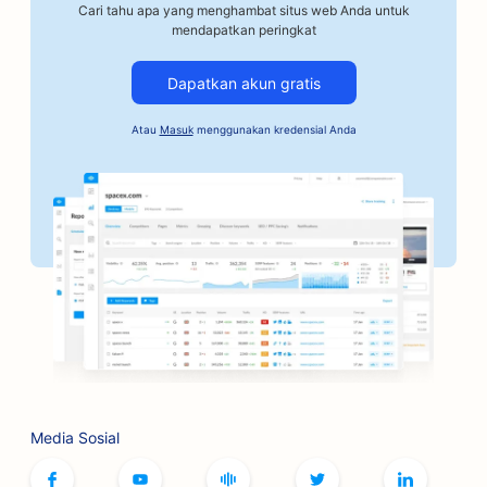
Cari tahu apa yang menghambat situs web Anda untuk
SEO untuk Bengkel Mobil
mendapatkan peringkat
SEO untuk Bisnis Otomotif
Dapatkan akun gratis
SEO untuk Layanan Jaminan Obligasi
Atau
Masuk
menggunakan kredensial Anda
SEO untuk Bank
SEO untuk Toko Roti
SEO untuk Tempat Pangkas Rambut
SEO untuk Butik
SEO untuk Layanan Botox dan Filler
SEO untuk Arena Bowling
SEO untuk Kafe Permainan Papan
Media Sosial
SEO untuk Toko Buku