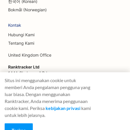
한국어 (Korean)
SEO untuk Escape Room
Bokmål (Norwegian)
SEO untuk Perencana Keuangan
Kontak
SEO untuk Restoran Cepat Saji
Hubungi Kami
Tentang Kami
SEO untuk Toko Bunga
United Kingdom Office
SEO untuk Restoran Mewah
Ranktracker Ltd
SEO untuk Layanan Keuangan
144A Clerkenwell Rd
SEO untuk Pengadilan Makanan
London, EC1R 5DF
Situs ini menggunakan cookie untuk
Company No: 08820809
memberi Anda pengalaman pengguna yang
SEO untuk Toko Kue Prancis
felix@ranktracker.com
luar biasa. Dengan menggunakan
Ranktracker, Anda menerima penggunaan
SEO untuk Truk Makanan
cookie kami. Periksa
kebijakan privasi
kami
SEO untuk Toko Mebel
untuk lebih jelasnya.
2015 -
2026
© Ranktracker. All Rights Reserved.
SEO untuk Toko Yogurt Beku