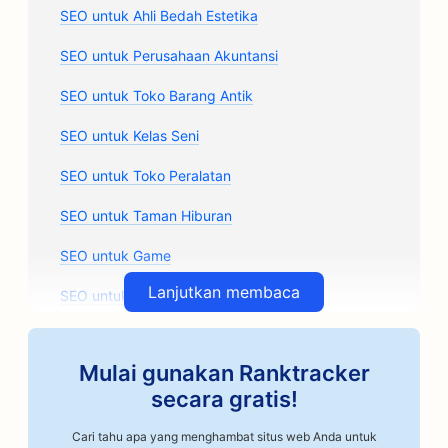
SEO untuk Ahli Bedah Estetika
SEO untuk Perusahaan Akuntansi
SEO untuk Toko Barang Antik
SEO untuk Kelas Seni
SEO untuk Toko Peralatan
SEO untuk Taman Hiburan
SEO untuk Game
Lanjutkan membaca
SEO untuk Perusahaan Arsitektur
SEO untuk Penyangrai Kopi Artisan
Mulai gunakan Ranktracker
SEO untuk Toko Suku Cadang Mobil
secara gratis!
SEO untuk Bengkel Mobil
Cari tahu apa yang menghambat situs web Anda untuk