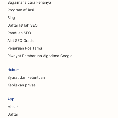
Bagaimana cara kerjanya
SEO untuk Dealer Mobil
Program afiliasi
Blog
SEO untuk Layanan Kebersihan
Daftar Istilah SEO
SEO untuk Chiropractor
Panduan SEO
SEO untuk Kafe Kucing
Alat SEO Gratis
Perjanjian Pos Tamu
SEO untuk Layanan Pengelupasan Kimiawi
Riwayat Pembaruan Algoritma Google
SEO untuk Toko Pakaian
Hukum
SEO untuk Ahli Bedah Kraniofasial
Syarat dan ketentuan
SEO untuk Kedai Kopi
Kebijakan privasi
SEO untuk Ahli Bedah Kosmetik
App
SEO untuk Koperasi Kredit
Masuk
SEO untuk Perusahaan Konsultan
Daftar