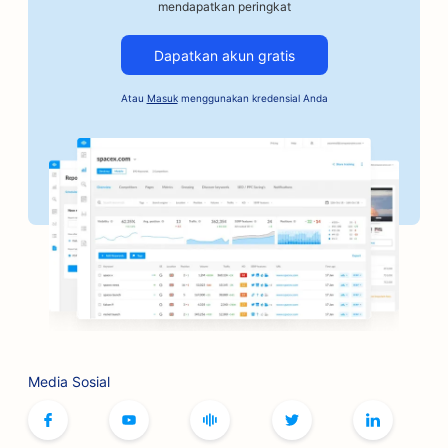
SEO untuk Bengkel Mobil
mendapatkan peringkat
SEO untuk Bisnis Otomotif
Dapatkan akun gratis
SEO untuk Layanan Jaminan Obligasi
Atau
Masuk
menggunakan kredensial Anda
SEO untuk Bank
SEO untuk Toko Roti
SEO untuk Tempat Pangkas Rambut
SEO untuk Butik
SEO untuk Layanan Botox dan Filler
SEO untuk Arena Bowling
SEO untuk Kafe Permainan Papan
Media Sosial
SEO untuk Toko Buku
SEO untuk Toko Roti