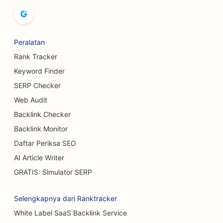
SEO untuk Pabrik Bir
SEO untuk Layanan Pembesaran Payudara
Peralatan
Rank Tracker
SEO untuk Restoran Prasmanan
Keyword Finder
SEO untuk Truk Burger
SERP Checker
SEO untuk Ahli Bedah Luka Bakar
Web Audit
Backlink Checker
SEO untuk Kafe
Backlink Monitor
SEO untuk Toko Kue
Daftar Periksa SEO
AI Article Writer
SEO untuk Restoran Makan Santai
GRATIS: Simulator SERP
SEO untuk Toko Karpet &amp; Lantai
Selengkapnya dari Ranktracker
SEO untuk Pencucian Mobil
White Label SaaS Backlink Service
SEO untuk BBQ Joints