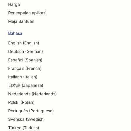
Harga
SEO untuk Delis
Pencapaian aplikasi
SEO untuk Layanan Konseling Utang
Meja Bantuan
SEO untuk Studio Tari
Bahasa
SEO untuk Layanan Dermabrasi
English (English)
Deutsch (German)
SEO untuk Tempat Penitipan Anak
Español (Spanish)
SEO untuk Klinik Gigi
Français (French)
Italiano (Italian)
SEO untuk Toko Detail
日本語 (Japanese)
SEO untuk Pengunjung
Nederlands (Nederlands)
SEO untuk Toko Cupcake
Polski (Polish)
Português (Portuguese)
SEO untuk Layanan Pendidikan dan Pengasuhan
Anak
Svenska (Swedish)
Türkçe (Turkish)
SEO untuk Toko Donat