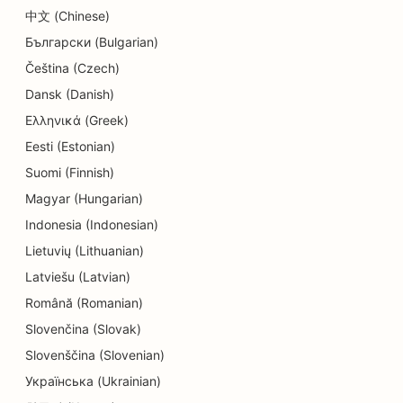
中文 (Chinese)
SEO untuk Teknisi Listrik
Български (Bulgarian)
Čeština (Czech)
SEO untuk Layanan Penukaran Mata Uang
Dansk (Danish)
SEO untuk Pembersih Kering
Ελληνικά (Greek)
SEO untuk Toko Elektronik
Eesti (Estonian)
Suomi (Finnish)
SEO untuk Perusahaan Teknik
Magyar (Hungarian)
SEO untuk Dokter Gigi Spesialis Endodontik
Indonesia (Indonesian)
Lietuvių (Lithuanian)
SEO untuk Hiburan &amp; Rekreasi
Latviešu (Latvian)
EO untuk Restoran Etnik
Română (Romanian)
SEO untuk Restoran Farm-to-Table
Slovenčina (Slovak)
Slovenščina (Slovenian)
SEO untuk Layanan Facelift
Українська (Ukrainian)
SEO untuk Restoran Keluarga