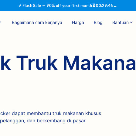
⚡ Flash Sale — 90% off your first month
⏳
00
:
29
:
46
→
Bagaimana cara kerjanya
Harga
Blog
Bantuan
k Truk Makan
acker dapat membantu truk makanan khusus
 pelanggan, dan berkembang di pasar