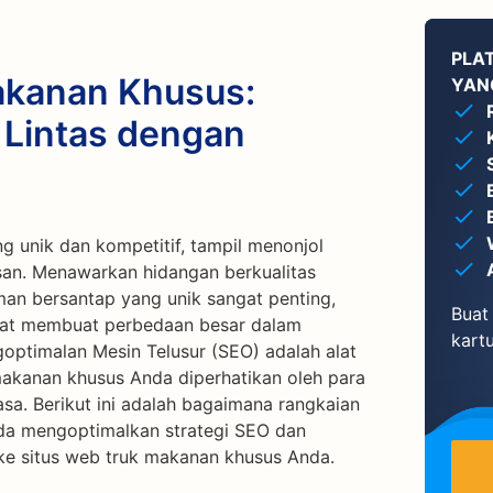
PLA
akanan Khusus:
YAN
 Lintas dengan
 unik dan kompetitif, tampil menonjol
san. Menawarkan hidangan berkualitas
man bersantap yang unik sangat penting,
Buat 
apat membuat perbedaan besar dalam
kartu
optimalan Mesin Telusur (SEO) adalah alat
akanan khusus Anda diperhatikan oleh para
a. Berikut ini adalah bagaimana rangkaian
da mengoptimalkan strategi SEO dan
 ke situs web truk makanan khusus Anda.