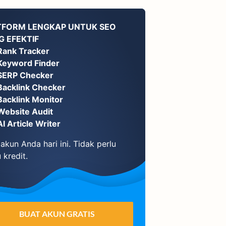
TFORM LENGKAP UNTUK SEO
G EFEKTIF
Rank Tracker
Keyword Finder
SERP Checker
Backlink Checker
Backlink Monitor
Website Audit
AI Article Writer
akun Anda hari ini. Tidak perlu
 kredit.
BUAT AKUN GRATIS