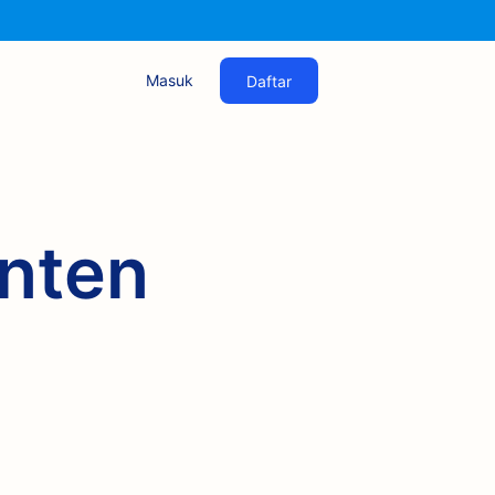
Masuk
Daftar
onten