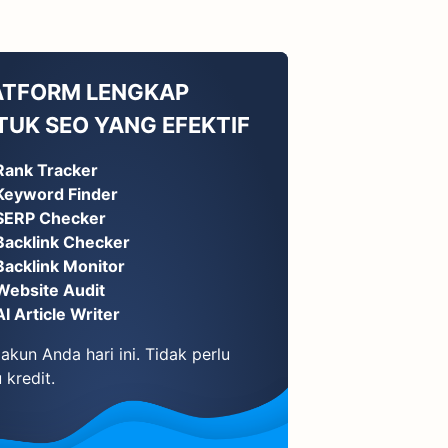
ATFORM LENGKAP
TUK SEO YANG EFEKTIF
Rank Tracker
Keyword Finder
SERP Checker
Backlink Checker
Backlink Monitor
Website Audit
AI Article Writer
akun Anda hari ini. Tidak perlu
 kredit.