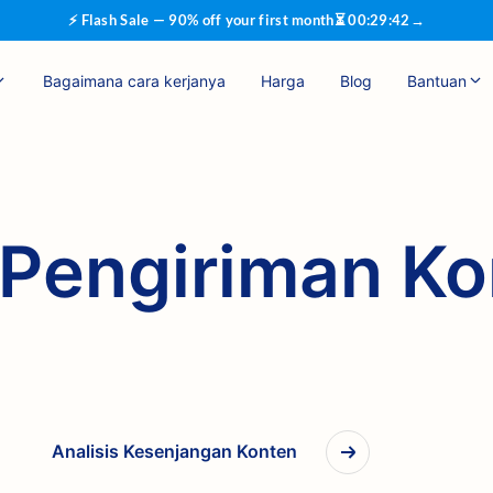
⚡ Flash Sale — 90% off your first month
⏳
00
:
29
:
41
→
Bagaimana cara kerjanya
Harga
Blog
Bantuan
 Pengiriman K
Analisis Kesenjangan Konten