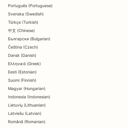
SEO for detaljbutikker
Português (Portuguese)
Svenska (Swedish)
SEO for smultringbutikker
Türkçe (Turkish)
SEO for utdannings- og barnehagetjenester
中文 (Chinese)
Български (Bulgarian)
SEO for renserier
Čeština (Czech)
SEO for elektrikere
Dansk (Danish)
SEO for elektronikkbutikker
Ελληνικά (Greek)
Eesti (Estonian)
SEO for endodontister
Suomi (Finnish)
SEO for underholdning og rekreasjon
Magyar (Hungarian)
SEO for ingeniørfirmaer
Indonesia (Indonesian)
Lietuvių (Lithuanian)
EO for etniske restauranter
Latviešu (Latvian)
SEO for rømningsrom
Română (Romanian)