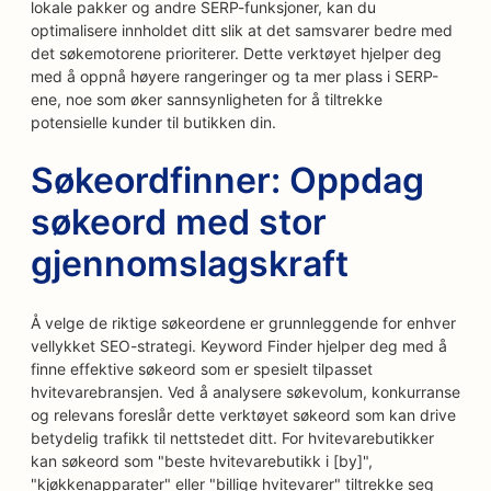
lokale pakker og andre SERP-funksjoner, kan du
optimalisere innholdet ditt slik at det samsvarer bedre med
det søkemotorene prioriterer. Dette verktøyet hjelper deg
med å oppnå høyere rangeringer og ta mer plass i SERP-
ene, noe som øker sannsynligheten for å tiltrekke
potensielle kunder til butikken din.
Søkeordfinner: Oppdag
søkeord med stor
gjennomslagskraft
Å velge de riktige søkeordene er grunnleggende for enhver
vellykket SEO-strategi. Keyword Finder hjelper deg med å
finne effektive søkeord som er spesielt tilpasset
hvitevarebransjen. Ved å analysere søkevolum, konkurranse
og relevans foreslår dette verktøyet søkeord som kan drive
betydelig trafikk til nettstedet ditt. For hvitevarebutikker
kan søkeord som "beste hvitevarebutikk i [by]",
"kjøkkenapparater" eller "billige hvitevarer" tiltrekke seg