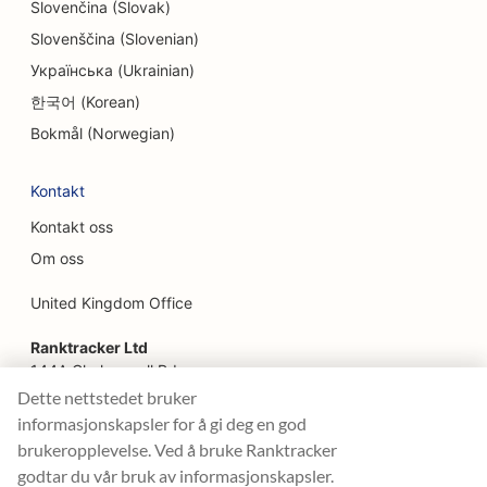
Slovenčina (Slovak)
SEO for ansiktsløftningstjenester
Slovenščina (Slovenian)
SEO for familierestauranter
Українська (Ukrainian)
SEO for gård-til-bord-restauranter
한국어 (Korean)
Bokmål (Norwegian)
SEO for finansplanleggere
SEO for finansielle tjenester
Kontakt
Kontakt oss
SEO for fine restauranter
Om oss
SEO for hurtigmatrestauranter
United Kingdom Office
SEO for blomsterhandlere
Ranktracker Ltd
SEO for serveringssteder
144A Clerkenwell Rd
London, EC1R 5DF
Dette nettstedet bruker
SEO for foodtrucks
Company No: 08820809
informasjonskapsler for å gi deg en god
felix@ranktracker.com
SEO for franske konditorier
brukeropplevelse. Ved å bruke Ranktracker
godtar du vår bruk av informasjonskapsler.