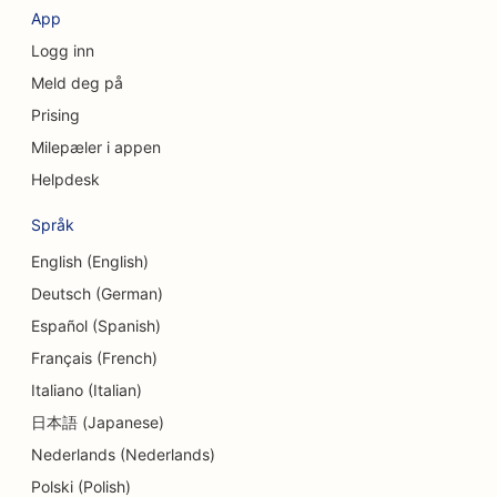
App
SEO for valutavekslingstjenester
Logg inn
SEO for kraniofaciale kirurger
Meld deg på
Prising
SEO for kredittforeninger
Milepæler i appen
SEO for cupcakebutikker
Helpdesk
SEO for dansestudioer
Språk
SEO for barnehager
English (English)
Deutsch (German)
SEO for gjeldsrådgivningstjenester
Español (Spanish)
SEO for tannklinikker
Français (French)
SEO for delikatesseforretninger
Italiano (Italian)
日本語 (Japanese)
SEO for spisesteder
Nederlands (Nederlands)
SEO for Dermabrasion-tjenester
Polski (Polish)