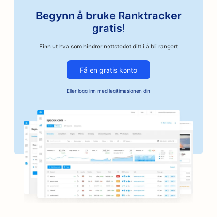
SEO for kunstklasser
Begynn å bruke Ranktracker
SEO for bilverksteder
gratis!
SEO for håndverksbaserte kaffebrennerier
Finn ut hva som hindrer nettstedet ditt i å bli rangert
SEO for kausjonstjenester
Få en gratis konto
SEO for bilvirksomheter
Eller
logg inn
med legitimasjonen din
SEO for bakerier
SEO for frisørsalonger
SEO for banker
SEO for bokhandlere
SEO for grillsteder
SEO for brettspillkafeer