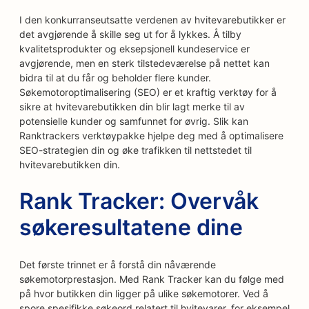
I den konkurranseutsatte verdenen av hvitevarebutikker er
det avgjørende å skille seg ut for å lykkes. Å tilby
kvalitetsprodukter og eksepsjonell kundeservice er
avgjørende, men en sterk tilstedeværelse på nettet kan
bidra til at du får og beholder flere kunder.
Søkemotoroptimalisering (SEO) er et kraftig verktøy for å
sikre at hvitevarebutikken din blir lagt merke til av
potensielle kunder og samfunnet for øvrig. Slik kan
Ranktrackers verktøypakke hjelpe deg med å optimalisere
SEO-strategien din og øke trafikken til nettstedet til
hvitevarebutikken din.
Rank Tracker: Overvåk
søkeresultatene dine
Det første trinnet er å forstå din nåværende
søkemotorprestasjon. Med Rank Tracker kan du følge med
på hvor butikken din ligger på ulike søkemotorer. Ved å
spore spesifikke søkeord relatert til hvitevarer, for eksempel