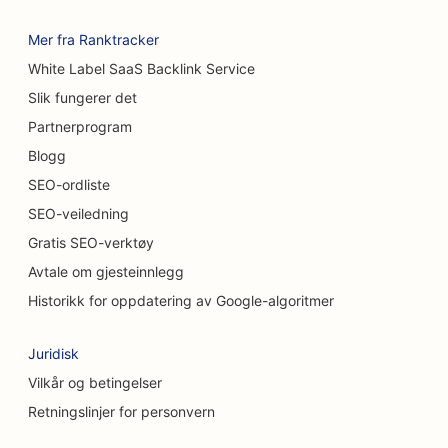
SEO for kafeer
Mer fra Ranktracker
White Label SaaS Backlink Service
SEO for teppe- og gulvbutikker
Slik fungerer det
SEO for restauranter med uformell servering
Partnerprogram
SEO for tjenester innen kjemisk peeling
Blogg
SEO-ordliste
SEO for kattekafeer
SEO-veiledning
SEO for kiropraktorer
Gratis SEO-verktøy
Avtale om gjesteinnlegg
SEO for rengjøringstjenester
Historikk for oppdatering av Google-algoritmer
SEO for kaffebarer
Juridisk
SEO for konsulentfirmaer
Vilkår og betingelser
SEO for kosmetiske kirurger
Retningslinjer for personvern
SEO for klesbutikker