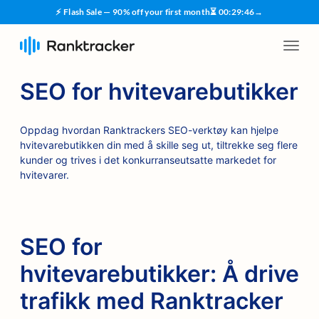
⚡ Flash Sale — 90% off your first month
⏳
00
:
29
:
45
→
SEO for hvitevarebutikker
Oppdag hvordan Ranktrackers SEO-verktøy kan hjelpe
hvitevarebutikken din med å skille seg ut, tiltrekke seg flere
kunder og trives i det konkurranseutsatte markedet for
hvitevarer.
SEO for
hvitevarebutikker: Å drive
trafikk med Ranktracker