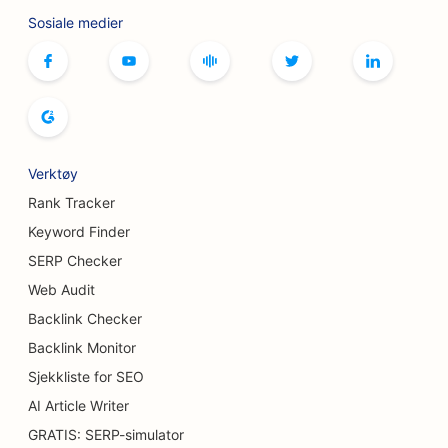
SEO for botox- og fillertjenester
Sosiale medier
SEO for butikker
SEO for brødbakerier
SEO for bowlinghaller
SEO for bryggerier
Verktøy
SEO for brystforstørrelsestjenester
Rank Tracker
Keyword Finder
SEO for bufférestauranter
SERP Checker
SEO for burgerbiler
Web Audit
Backlink Checker
SEO for kakebutikker
Backlink Monitor
SEO for bilforhandlere
Sjekkliste for SEO
SEO for brannskadekirurger
AI Article Writer
GRATIS: SERP-simulator
SEO for bilvaskerier