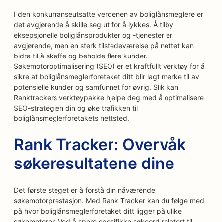
I den konkurranseutsatte verdenen av boliglånsmeglere er
det avgjørende å skille seg ut for å lykkes. Å tilby
eksepsjonelle boliglånsprodukter og -tjenester er
avgjørende, men en sterk tilstedeværelse på nettet kan
bidra til å skaffe og beholde flere kunder.
Søkemotoroptimalisering (SEO) er et kraftfullt verktøy for å
sikre at boliglånsmeglerforetaket ditt blir lagt merke til av
potensielle kunder og samfunnet for øvrig. Slik kan
Ranktrackers verktøypakke hjelpe deg med å optimalisere
SEO-strategien din og øke trafikken til
boliglånsmeglerforetakets nettsted.
Rank Tracker: Overvåk
søkeresultatene dine
Det første steget er å forstå din nåværende
søkemotorprestasjon. Med Rank Tracker kan du følge med
på hvor boliglånsmeglerforetaket ditt ligger på ulike
søkemotorer. Ved å spore spesifikke søkeord relatert til