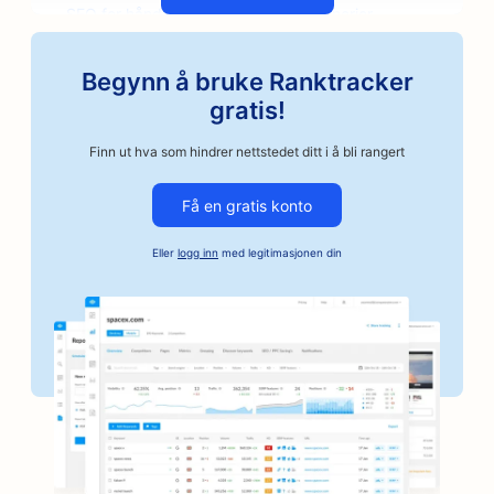
SEO for håndverksbaserte kaffebrennerier
SEO for bildelerbutikker
Begynn å bruke Ranktracker
SEO for bilverksteder
gratis!
SEO for bilverksteder
Finn ut hva som hindrer nettstedet ditt i å bli rangert
SEO for bilvirksomheter
Få en gratis konto
SEO for kausjonstjenester
Eller
logg inn
med legitimasjonen din
SEO for banker
SEO for bakerier
SEO for frisørsalonger
SEO for grillsteder
SEO for butikker