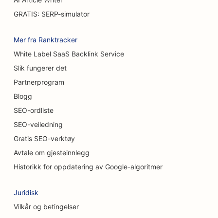
GRATIS: SERP-simulator
SEO for restauranter med uformell servering
SEO for teppe- og gulvbutikker
Mer fra Ranktracker
White Label SaaS Backlink Service
SEO for bilvaskerier
Slik fungerer det
SEO for bilforhandlere
Partnerprogram
SEO for rengjøringstjenester
Blogg
SEO-ordliste
SEO for kiropraktorer
SEO-veiledning
SEO for kattekafeer
Gratis SEO-verktøy
Avtale om gjesteinnlegg
SEO for tjenester innen kjemisk peeling
Historikk for oppdatering av Google-algoritmer
SEO for klesbutikker
Juridisk
SEO for kraniofaciale kirurger
Vilkår og betingelser
SEO for kaffebarer