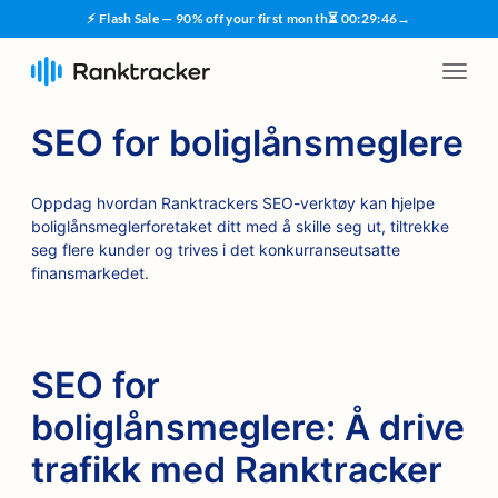
⚡ Flash Sale — 90% off your first month
⏳
00
:
29
:
45
→
SEO for boliglånsmeglere
Oppdag hvordan Ranktrackers SEO-verktøy kan hjelpe
boliglånsmeglerforetaket ditt med å skille seg ut, tiltrekke
seg flere kunder og trives i det konkurranseutsatte
finansmarkedet.
SEO for
boliglånsmeglere: Å drive
trafikk med Ranktracker