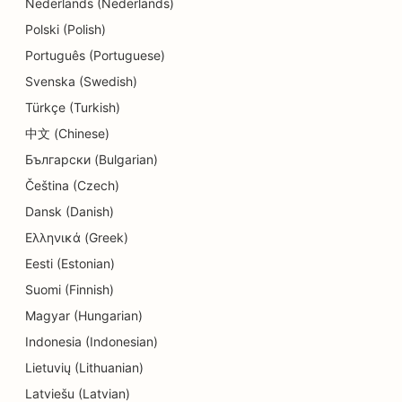
Nederlands (Nederlands)
SEO for cupcakebutikker
Polski (Polish)
SEO for utdannings- og barnehagetjenester
Português (Portuguese)
Svenska (Swedish)
SEO for smultringbutikker
Türkçe (Turkish)
SEO for elektrikere
中文 (Chinese)
Български (Bulgarian)
SEO for dansestudioer
Čeština (Czech)
SEO for renserier
Dansk (Danish)
SEO for elektronikkbutikker
Ελληνικά (Greek)
Eesti (Estonian)
SEO for endodontister
Suomi (Finnish)
SEO for underholdning og rekreasjon
Magyar (Hungarian)
SEO for rømningsrom
Indonesia (Indonesian)
Lietuvių (Lithuanian)
EO for etniske restauranter
Latviešu (Latvian)