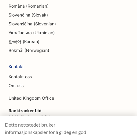
SEO for gård-til-bord-restauranter
Română (Romanian)
Slovenčina (Slovak)
SEO for ansiktsløftningstjenester
Slovenščina (Slovenian)
SEO for familierestauranter
Українська (Ukrainian)
SEO for finansplanleggere
한국어 (Korean)
Bokmål (Norwegian)
SEO for ingeniørfirmaer
SEO for hurtigmatrestauranter
Kontakt
Kontakt oss
SEO for blomsterhandlere
Om oss
SEO for fine restauranter
United Kingdom Office
SEO for finansielle tjenester
Ranktracker Ltd
SEO for serveringssteder
144A Clerkenwell Rd
London, EC1R 5DF
Dette nettstedet bruker
SEO for franske konditorier
Company No: 08820809
informasjonskapsler for å gi deg en god
felix@ranktracker.com