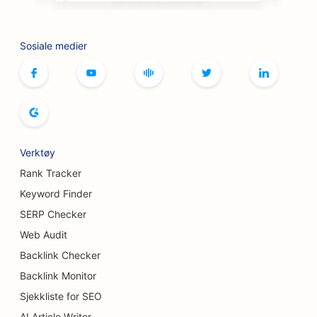
SEO for botox- og fillertjenester
SEO for bowlinghaller
Sosiale medier
SEO for brettspillkafeer
SEO for bokhandlere
SEO for brødbakerier
SEO for bryggerier
Verktøy
SEO for brystforstørrelsestjenester
Rank Tracker
Keyword Finder
SEO for bufférestauranter
SERP Checker
SEO for burgerbiler
Web Audit
Backlink Checker
SEO for brannskadekirurger
Backlink Monitor
SEO for kafeer
Sjekkliste for SEO
SEO for kakebutikker
AI Article Writer