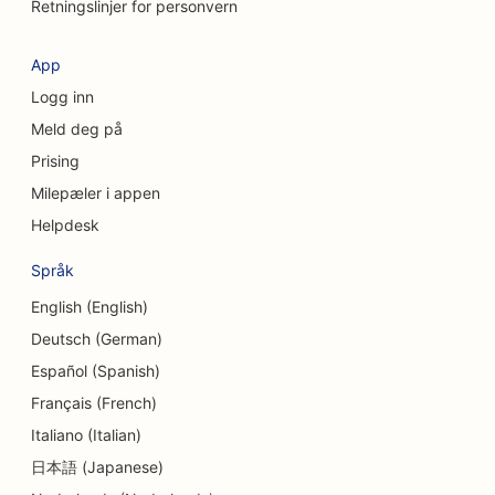
Retningslinjer for personvern
SEO for kosmetiske kirurger
App
SEO for kredittforeninger
Logg inn
SEO for konsulentfirmaer
Meld deg på
Prising
SEO for delikatesseforretninger
Milepæler i appen
SEO for gjeldsrådgivningstjenester
Helpdesk
SEO for valutavekslingstjenester
Språk
SEO for Dermabrasion-tjenester
English (English)
Deutsch (German)
SEO for barnehager
Español (Spanish)
SEO for tannklinikker
Français (French)
SEO for detaljbutikker
Italiano (Italian)
日本語 (Japanese)
SEO for spisesteder