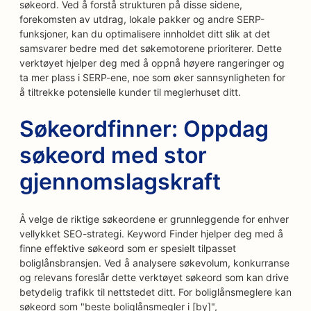
søkeord. Ved å forstå strukturen på disse sidene,
forekomsten av utdrag, lokale pakker og andre SERP-
funksjoner, kan du optimalisere innholdet ditt slik at det
samsvarer bedre med det søkemotorene prioriterer. Dette
verktøyet hjelper deg med å oppnå høyere rangeringer og
ta mer plass i SERP-ene, noe som øker sannsynligheten for
å tiltrekke potensielle kunder til meglerhuset ditt.
Søkeordfinner: Oppdag
søkeord med stor
gjennomslagskraft
Å velge de riktige søkeordene er grunnleggende for enhver
vellykket SEO-strategi. Keyword Finder hjelper deg med å
finne effektive søkeord som er spesielt tilpasset
boliglånsbransjen. Ved å analysere søkevolum, konkurranse
og relevans foreslår dette verktøyet søkeord som kan drive
betydelig trafikk til nettstedet ditt. For boliglånsmeglere kan
søkeord som "beste boliglånsmegler i [by]",