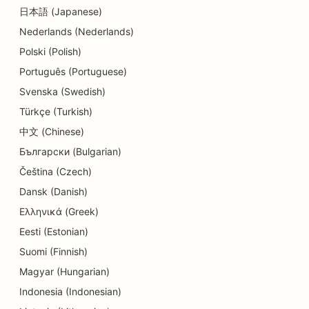
日本語 (Japanese)
SEO for spisesteder
Nederlands (Nederlands)
SEO for Dermabrasion-tjenester
Polski (Polish)
SEO for detaljbutikker
Português (Portuguese)
Svenska (Swedish)
SEO for smultringbutikker
Türkçe (Turkish)
SEO for utdannings- og barnehagetjenester
中文 (Chinese)
Български (Bulgarian)
SEO for renserier
Čeština (Czech)
SEO for elektrikere
Dansk (Danish)
SEO for elektronikkbutikker
Ελληνικά (Greek)
Eesti (Estonian)
SEO for endodontister
Suomi (Finnish)
SEO for underholdning og rekreasjon
Magyar (Hungarian)
SEO for ingeniørfirmaer
Indonesia (Indonesian)