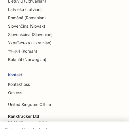
Lietuvių (Lithuanian)
EO for etniske restauranter
Latviešu (Latvian)
SEO for rømningsrom
Română (Romanian)
Slovenčina (Slovak)
SEO for ansiktsløftningstjenester
Slovenščina (Slovenian)
SEO for familierestauranter
Українська (Ukrainian)
SEO for gård-til-bord-restauranter
한국어 (Korean)
Bokmål (Norwegian)
SEO for finansplanleggere
SEO for finansielle tjenester
Kontakt
Kontakt oss
SEO for fine restauranter
Om oss
SEO for hurtigmatrestauranter
United Kingdom Office
SEO for blomsterhandlere
Ranktracker Ltd
SEO for serveringssteder
144A Clerkenwell Rd
London, EC1R 5DF