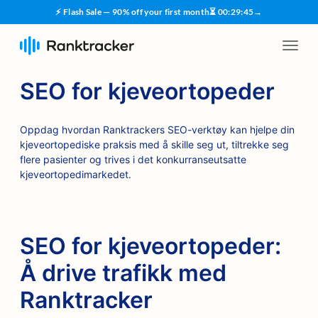
⚡ Flash Sale — 90% off your first month
⏳
00
:
29
:
45
→
SEO for kjeveortopeder
Oppdag hvordan Ranktrackers SEO-verktøy kan hjelpe din
kjeveortopediske praksis med å skille seg ut, tiltrekke seg
flere pasienter og trives i det konkurranseutsatte
kjeveortopedimarkedet.
SEO for kjeveortopeder:
Å drive trafikk med
Ranktracker