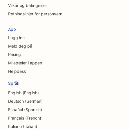
Vilkår og betingelser
SEO for kosmetiske kirurger
Retningslinjer for personvern
SEO for klesbutikker
App
SEO for valutavekslingstjenester
Logg inn
SEO for kraniofaciale kirurger
Meld deg på
Prising
SEO for kredittforeninger
Milepæler i appen
SEO for cupcakebutikker
Helpdesk
SEO for dansestudioer
Språk
SEO for barnehager
English (English)
Deutsch (German)
SEO for gjeldsrådgivningstjenester
Español (Spanish)
SEO for tannklinikker
Français (French)
SEO for delikatesseforretninger
Italiano (Italian)