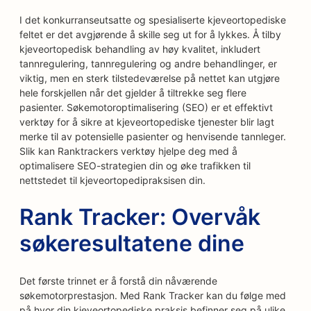
I det konkurranseutsatte og spesialiserte kjeveortopediske
feltet er det avgjørende å skille seg ut for å lykkes. Å tilby
kjeveortopedisk behandling av høy kvalitet, inkludert
tannregulering, tannregulering og andre behandlinger, er
viktig, men en sterk tilstedeværelse på nettet kan utgjøre
hele forskjellen når det gjelder å tiltrekke seg flere
pasienter. Søkemotoroptimalisering (SEO) er et effektivt
verktøy for å sikre at kjeveortopediske tjenester blir lagt
merke til av potensielle pasienter og henvisende tannleger.
Slik kan Ranktrackers verktøy hjelpe deg med å
optimalisere SEO-strategien din og øke trafikken til
nettstedet til kjeveortopedipraksisen din.
Rank Tracker: Overvåk
søkeresultatene dine
Det første trinnet er å forstå din nåværende
søkemotorprestasjon. Med Rank Tracker kan du følge med
på hvor din kjeveortopediske praksis befinner seg på ulike