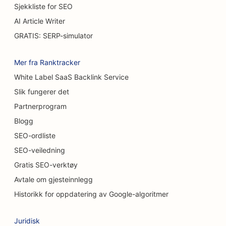
Sjekkliste for SEO
SEO for brannskadekirurger
AI Article Writer
GRATIS: SERP-simulator
SEO for bilvaskerier
SEO for kafeer
Mer fra Ranktracker
White Label SaaS Backlink Service
SEO for teppe- og gulvbutikker
Slik fungerer det
SEO for restauranter med uformell servering
Partnerprogram
SEO for tjenester innen kjemisk peeling
Blogg
SEO-ordliste
SEO for kattekafeer
SEO-veiledning
SEO for kiropraktorer
Gratis SEO-verktøy
Avtale om gjesteinnlegg
SEO for rengjøringstjenester
Historikk for oppdatering av Google-algoritmer
SEO for kaffebarer
Juridisk
SEO for konsulentfirmaer