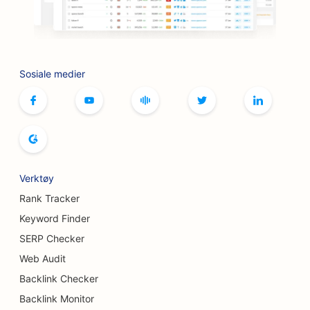
SEO for grillsteder
SEO for brettspillkafeer
SEO for botox- og fillertjenester
Sosiale medier
SEO for butikker
SEO for brødbakerier
SEO for bowlinghaller
SEO for bryggerier
Verktøy
SEO for brystforstørrelsestjenester
Rank Tracker
Keyword Finder
SEO for bufférestauranter
SERP Checker
SEO for burgerbiler
Web Audit
Backlink Checker
SEO for kakebutikker
Backlink Monitor
SEO for bilforhandlere