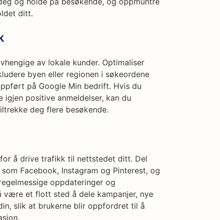
ke deg og holde på besøkende, og oppmuntre
det ditt.
k
vhengige av lokale kunder. Optimaliser
nkludere byen eller regionen i søkeordene
oppført på Google Min bedrift. Hvis du
e igjen positive anmeldelser, kan du
tiltrekke deg flere besøkende.
or å drive trafikk til nettstedet ditt. Del
r som Facebook, Instagram og Pinterest, og
regelmessige oppdateringer og
å være et flott sted å dele kampanjer, nye
n, slik at brukerne blir oppfordret til å
asjon.