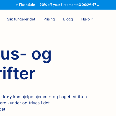
⚡ Flash Sale — 90% off your first month
⏳
00
:
29
:
46
→
Slik fungerer det
Prising
Blogg
Hjelp
hus- og
ifter
rktøy kan hjelpe hjemme- og hagebedriften
lere kunder og trives i det
det.