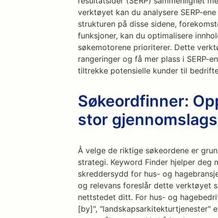
resultatsider (SERP) sammenlignet m
verktøyet kan du analysere SERP-ene 
strukturen på disse sidene, forekoms
funksjoner, kan du optimalisere innho
søkemotorene prioriterer. Dette verk
rangeringer og få mer plass i SERP-e
tiltrekke potensielle kunder til bedrift
Søkeordfinner: O
stor gjennomslags
Å velge de riktige søkeordene er gru
strategi. Keyword Finder hjelper deg 
skreddersydd for hus- og hagebransj
og relevans foreslår dette verktøyet s
nettstedet ditt. For hus- og hagebedr
[by]", "landskapsarkitekturtjenester" 