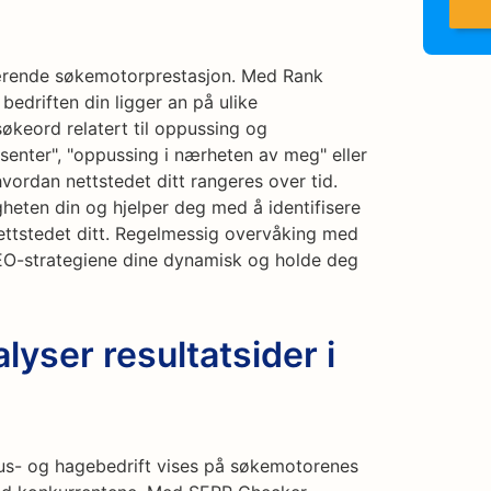
åværende søkemotorprestasjon. Med Rank
edriften din ligger an på ulike
økeord relatert til oppussing og
senter", "oppussing i nærheten av meg" eller
hvordan nettstedet ditt rangeres over tid.
igheten din og hjelper deg med å identifisere
 nettstedet ditt. Regelmessig overvåking med
SEO-strategiene dine dynamisk og holde deg
yser resultatsider i
 hus- og hagebedrift vises på søkemotorenes