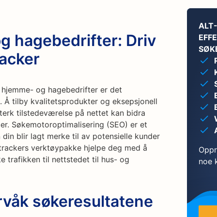
ALT
g hagebedrifter: Driv
EFFE
SØK
racker
 hjemme- og hagebedrifter er det
s. Å tilby kvalitetsprodukter og eksepsjonell
erk tilstedeværelse på nettet kan bidra
der. Søkemotoroptimalisering (SEO) er et
 din blir lagt merke til av potensielle kunder
ktrackers verktøypakke hjelpe deg med å
Oppr
 trafikken til nettstedet til hus- og
noe k
rvåk søkeresultatene