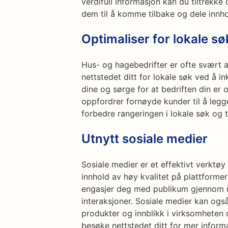
verdifull informasjon kan du tiltrek
dem til å komme tilbake og dele innhol
Optimaliser for lokale sø
Hus- og hagebedrifter er ofte svært a
nettstedet ditt for lokale søk ved å i
dine og sørge for at bedriften din er 
oppfordrer fornøyde kunder til å legg
forbedre rangeringen i lokale søk og 
Utnytt sosiale medier
Sosiale medier er et effektivt verktøy f
innhold av høy kvalitet på plattforme
engasjer deg med publikum gjennom 
interaksjoner. Sosiale medier kan ogs
produkter og innblikk i virksomheten di
besøke nettstedet ditt for mer inform