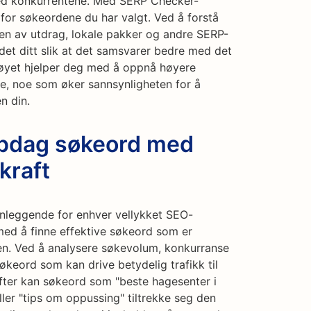
ed konkurrentene. Med SERP Checker-
for søkeordene du har valgt. Ved å forstå
ten av utdrag, lokale pakker og andre SERP-
ldet ditt slik at det samsvarer bedre med det
tøyet hjelper deg med å oppnå høyere
ne, noe som øker sannsynligheten for å
en din.
ppdag søkeord med
kraft
nnleggende for enhver vellykket SEO-
med å finne effektive søkeord som er
en. Ved å analysere søkevolum, konkurranse
økeord som kan drive betydelig trafikk til
ifter kan søkeord som "beste hagesenter i
eller "tips om oppussing" tiltrekke seg den