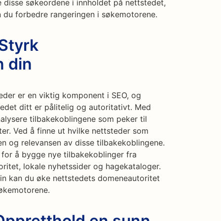
 disse søkeordene i innholdet på nettstedet,
 du forbedre rangeringen i søkemotorene.
Styrk
 din
teder er en viktig komponent i SEO, og
edet ditt er pålitelig og autoritativt. Med
alysere tilbakekoblingene som peker til
ter. Ved å finne ut hvilke nettsteder som
ten og relevansen av disse tilbakekoblingene.
r for å bygge nye tilbakekoblinger fra
itet, lokale nyhetssider og hagekataloger.
din kan du øke nettstedets domeneautoritet
søkemotorene.
 Oppretthold en sunn