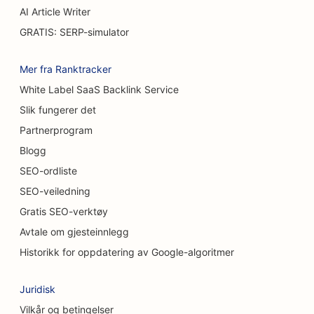
SEO for kakebutikker
AI Article Writer
GRATIS: SERP-simulator
SEO for restauranter med uformell servering
SEO for teppe- og gulvbutikker
Mer fra Ranktracker
White Label SaaS Backlink Service
SEO for bilvaskerier
Slik fungerer det
SEO for bilforhandlere
Partnerprogram
SEO for rengjøringstjenester
Blogg
SEO-ordliste
SEO for kiropraktorer
SEO-veiledning
SEO for kattekafeer
Gratis SEO-verktøy
Avtale om gjesteinnlegg
SEO for tjenester innen kjemisk peeling
Historikk for oppdatering av Google-algoritmer
SEO for klesbutikker
Juridisk
SEO for kraniofaciale kirurger
Vilkår og betingelser