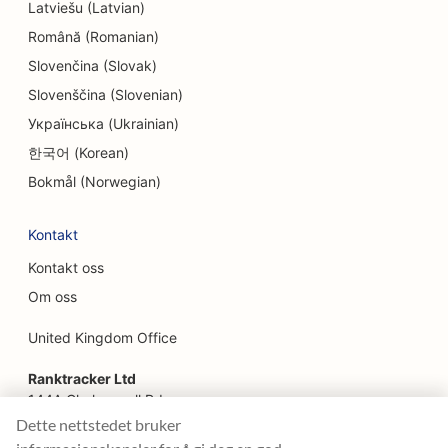
Latviešu (Latvian)
SEO for gård-til-bord-restauranter
Română (Romanian)
Slovenčina (Slovak)
SEO for ansiktsløftningstjenester
Slovenščina (Slovenian)
SEO for familierestauranter
Українська (Ukrainian)
SEO for finansplanleggere
한국어 (Korean)
Bokmål (Norwegian)
SEO for ingeniørfirmaer
SEO for hurtigmatrestauranter
Kontakt
Kontakt oss
SEO for blomsterhandlere
Om oss
SEO for fine restauranter
United Kingdom Office
SEO for finansielle tjenester
Ranktracker Ltd
SEO for serveringssteder
144A Clerkenwell Rd
London, EC1R 5DF
Dette nettstedet bruker
SEO for franske konditorier
Company No: 08820809