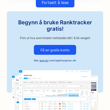
Fortsett å lese
SEO for håndverksbaserte kaffebrennerier
SEO for bildelerbutikker
Begynn å bruke Ranktracker
SEO for bilverksteder
gratis!
SEO for bilverksteder
Finn ut hva som hindrer nettstedet ditt i å bli rangert
SEO for bilvirksomheter
Få en gratis konto
SEO for kausjonstjenester
Eller
logg inn
med legitimasjonen din
SEO for banker
SEO for bakerier
SEO for frisørsalonger
SEO for grillsteder
SEO for butikker