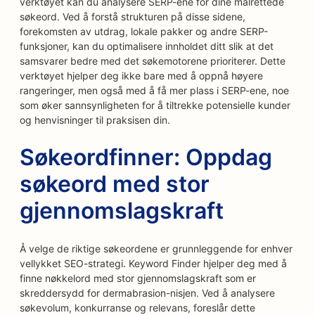
verktøyet kan du analysere SERP-ene for dine målrettede
søkeord. Ved å forstå strukturen på disse sidene,
forekomsten av utdrag, lokale pakker og andre SERP-
funksjoner, kan du optimalisere innholdet ditt slik at det
samsvarer bedre med det søkemotorene prioriterer. Dette
verktøyet hjelper deg ikke bare med å oppnå høyere
rangeringer, men også med å få mer plass i SERP-ene, noe
som øker sannsynligheten for å tiltrekke potensielle kunder
og henvisninger til praksisen din.
Søkeordfinner: Oppdag
søkeord med stor
gjennomslagskraft
Å velge de riktige søkeordene er grunnleggende for enhver
vellykket SEO-strategi. Keyword Finder hjelper deg med å
finne nøkkelord med stor gjennomslagskraft som er
skreddersydd for dermabrasion-nisjen. Ved å analysere
søkevolum, konkurranse og relevans, foreslår dette