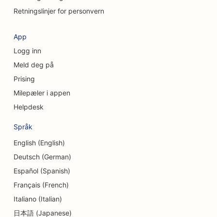
SEO for kaffebarer
Retningslinjer for personvern
SEO for kosmetiske kirurger
App
SEO for kredittforeninger
Logg inn
SEO for konsulentfirmaer
Meld deg på
Prising
SEO for delikatesseforretninger
Milepæler i appen
SEO for gjeldsrådgivningstjenester
Helpdesk
SEO for valutavekslingstjenester
Språk
SEO for Dermabrasion-tjenester
English (English)
Deutsch (German)
SEO for barnehager
Español (Spanish)
SEO for tannklinikker
Français (French)
SEO for detaljbutikker
Italiano (Italian)
日本語 (Japanese)
SEO for spisesteder