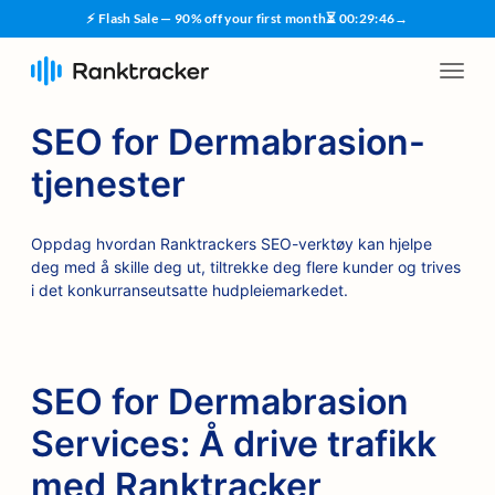
⚡ Flash Sale — 90% off your first month
⏳
00
:
29
:
45
→
SEO for Dermabrasion-
tjenester
Oppdag hvordan Ranktrackers SEO-verktøy kan hjelpe
deg med å skille deg ut, tiltrekke deg flere kunder og trives
i det konkurranseutsatte hudpleiemarkedet.
SEO for Dermabrasion
Services: Å drive trafikk
med Ranktracker