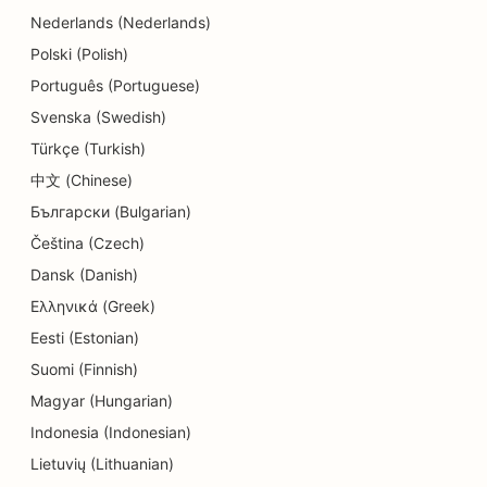
Nederlands (Nederlands)
SEO for cupcakebutikker
Polski (Polish)
SEO for utdannings- og barnehagetjenester
Português (Portuguese)
Svenska (Swedish)
SEO for smultringbutikker
Türkçe (Turkish)
SEO for elektrikere
中文 (Chinese)
Български (Bulgarian)
SEO for dansestudioer
Čeština (Czech)
SEO for renserier
Dansk (Danish)
SEO for elektronikkbutikker
Ελληνικά (Greek)
Eesti (Estonian)
SEO for endodontister
Suomi (Finnish)
SEO for underholdning og rekreasjon
Magyar (Hungarian)
SEO for rømningsrom
Indonesia (Indonesian)
Lietuvių (Lithuanian)
EO for etniske restauranter