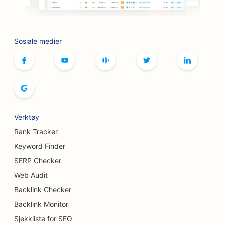
SEO for botox- og fillertjenester
SEO for bowlinghaller
Sosiale medier
SEO for brettspillkafeer
SEO for bokhandlere
SEO for brødbakerier
SEO for bryggerier
Verktøy
SEO for brystforstørrelsestjenester
Rank Tracker
Keyword Finder
SEO for bufférestauranter
SERP Checker
SEO for burgerbiler
Web Audit
Backlink Checker
SEO for brannskadekirurger
Backlink Monitor
SEO for kafeer
Sjekkliste for SEO