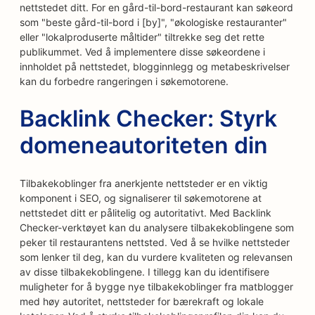
nettstedet ditt. For en gård-til-bord-restaurant kan søkeord
som "beste gård-til-bord i [by]", "økologiske restauranter"
eller "lokalproduserte måltider" tiltrekke seg det rette
publikummet. Ved å implementere disse søkeordene i
innholdet på nettstedet, blogginnlegg og metabeskrivelser
kan du forbedre rangeringen i søkemotorene.
Backlink Checker: Styrk
domeneautoriteten din
Tilbakekoblinger fra anerkjente nettsteder er en viktig
komponent i SEO, og signaliserer til søkemotorene at
nettstedet ditt er pålitelig og autoritativt. Med Backlink
Checker-verktøyet kan du analysere tilbakekoblingene som
peker til restaurantens nettsted. Ved å se hvilke nettsteder
som lenker til deg, kan du vurdere kvaliteten og relevansen
av disse tilbakekoblingene. I tillegg kan du identifisere
muligheter for å bygge nye tilbakekoblinger fra matblogger
med høy autoritet, nettsteder for bærekraft og lokale