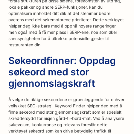
forstå strukturen på disse sidene, forekomsten av utdrag,
lokale pakker og andre SERP-funksjoner, kan du
optimalisere innholdet ditt slik at det stemmer bedre
overens med det søkemotorene prioriterer. Dette verktøyet
hjelper deg ikke bare med å oppnå høyere rangeringer,
men også med å få mer plass i SERP-ene, noe som øker
sannsynligheten for å tiltrekke potensielle gjester til
restauranten din.
Søkeordfinner: Oppdag
søkeord med stor
gjennomslagskraft
Å velge de riktige søkeordene er grunnleggende for enhver
vellykket SEO-strategi. Keyword Finder hjelper deg med å
finne søkeord med stor gjennomslagskraft som er spesielt
skreddersydd for nisjen gård-til-bord-mat. Ved å analysere
søkevolum, konkurranse og relevans foreslår dette
verktøyet søkeord som kan drive betydelig trafikk til