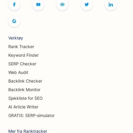
SEO for bokhandlere
SEO for brødbakerier
SEO for bryggerier
Verktøy
SEO for brystforstørrelsestjenester
Rank Tracker
Keyword Finder
SEO for bufférestauranter
SERP Checker
SEO for burgerbiler
Web Audit
Backlink Checker
SEO for brannskadekirurger
Backlink Monitor
SEO for kafeer
Sjekkliste for SEO
SEO for kakebutikker
AI Article Writer
GRATIS: SERP-simulator
SEO for restauranter med uformell servering
SEO for teppe- og gulvbutikker
Mer fra Ranktracker