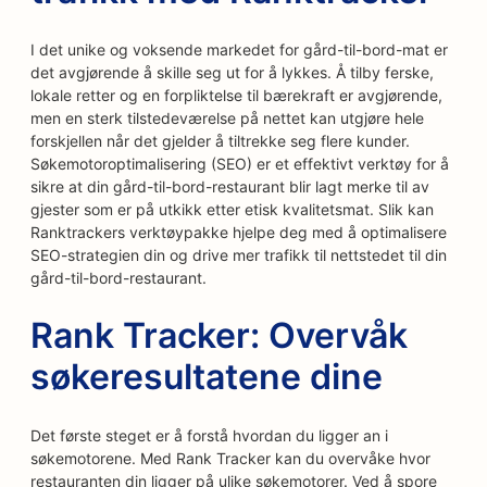
I det unike og voksende markedet for gård-til-bord-mat er
det avgjørende å skille seg ut for å lykkes. Å tilby ferske,
lokale retter og en forpliktelse til bærekraft er avgjørende,
men en sterk tilstedeværelse på nettet kan utgjøre hele
forskjellen når det gjelder å tiltrekke seg flere kunder.
Søkemotoroptimalisering (SEO) er et effektivt verktøy for å
sikre at din gård-til-bord-restaurant blir lagt merke til av
gjester som er på utkikk etter etisk kvalitetsmat. Slik kan
Ranktrackers verktøypakke hjelpe deg med å optimalisere
SEO-strategien din og drive mer trafikk til nettstedet til din
gård-til-bord-restaurant.
Rank Tracker: Overvåk
søkeresultatene dine
Det første steget er å forstå hvordan du ligger an i
søkemotorene. Med Rank Tracker kan du overvåke hvor
restauranten din ligger på ulike søkemotorer. Ved å spore