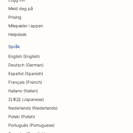
SEO for konsulentfirmaer
Meld deg på
Prising
SEO for delikatesseforretninger
Milepæler i appen
SEO for gjeldsrådgivningstjenester
Helpdesk
SEO for valutavekslingstjenester
Språk
SEO for Dermabrasion-tjenester
English (English)
Deutsch (German)
SEO for barnehager
Español (Spanish)
SEO for tannklinikker
Français (French)
SEO for detaljbutikker
Italiano (Italian)
日本語 (Japanese)
SEO for spisesteder
Nederlands (Nederlands)
SEO for cupcakebutikker
Polski (Polish)
SEO for utdannings- og barnehagetjenester
Português (Portuguese)