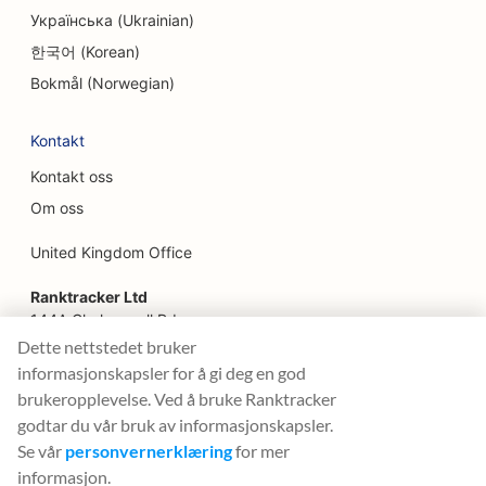
SEO for familierestauranter
Українська (Ukrainian)
SEO for finansplanleggere
한국어 (Korean)
Bokmål (Norwegian)
SEO for ingeniørfirmaer
SEO for hurtigmatrestauranter
Kontakt
Kontakt oss
SEO for blomsterhandlere
Om oss
SEO for fine restauranter
United Kingdom Office
SEO for finansielle tjenester
Ranktracker Ltd
SEO for serveringssteder
144A Clerkenwell Rd
London, EC1R 5DF
Dette nettstedet bruker
SEO for franske konditorier
Company No: 08820809
informasjonskapsler for å gi deg en god
felix@ranktracker.com
SEO for foodtrucks
brukeropplevelse. Ved å bruke Ranktracker
godtar du vår bruk av informasjonskapsler.
SEO for møbelbutikker
Se vår
personvernerklæring
for mer
informasjon.
2015 -
2026
© Ranktracker. All Rights Reserved.
SEO for Frozen Yogurt-butikker