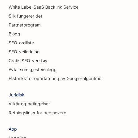
White Label SaaS Backlink Service
SEO for bilvaskerier
Slik fungerer det
SEO for bilforhandlere
Partnerprogram
SEO for rengjøringstjenester
Blogg
SEO-ordliste
SEO for kiropraktorer
SEO-veiledning
SEO for kattekafeer
Gratis SEO-verktøy
Avtale om gjesteinnlegg
SEO for tjenester innen kjemisk peeling
Historikk for oppdatering av Google-algoritmer
SEO for klesbutikker
Juridisk
SEO for kraniofaciale kirurger
Vilkår og betingelser
SEO for kaffebarer
Retningslinjer for personvern
SEO for kosmetiske kirurger
App
SEO for kredittforeninger
Logg inn