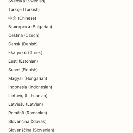
Svenska (Swedish)
SEO for smultringbutikker
Türkçe (Turkish)
SEO for elektrikere
中文 (Chinese)
Български (Bulgarian)
SEO for dansestudioer
Čeština (Czech)
SEO for renserier
Dansk (Danish)
SEO for elektronikkbutikker
Ελληνικά (Greek)
Eesti (Estonian)
SEO for endodontister
Suomi (Finnish)
SEO for underholdning og rekreasjon
Magyar (Hungarian)
SEO for rømningsrom
Indonesia (Indonesian)
Lietuvių (Lithuanian)
EO for etniske restauranter
Latviešu (Latvian)
SEO for gård-til-bord-restauranter
Română (Romanian)
Slovenčina (Slovak)
SEO for ansiktsløftningstjenester
Slovenščina (Slovenian)