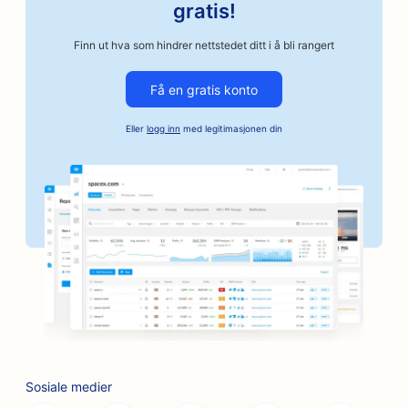
SEO for bilverksteder
gratis!
SEO for bilverksteder
Finn ut hva som hindrer nettstedet ditt i å bli rangert
SEO for bilvirksomheter
Få en gratis konto
SEO for kausjonstjenester
Eller
logg inn
med legitimasjonen din
SEO for banker
SEO for bakerier
SEO for frisørsalonger
SEO for grillsteder
SEO for butikker
SEO for botox- og fillertjenester
SEO for bowlinghaller
Sosiale medier
SEO for brettspillkafeer