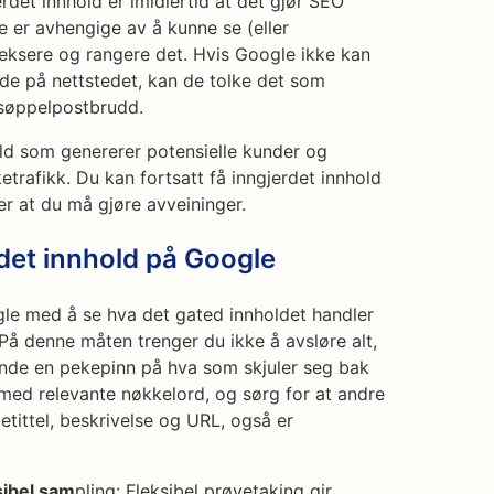
det innhold er imidlertid at det gjør SEO
er avhengige av å kunne se (eller
eksere og rangere det. Hvis Google ikke kan
e på nettstedet, kan de tolke det som
t søppelpostbrudd.
old som genererer potensielle kunder og
trafikk. Du kan fortsatt få inngjerdet innhold
er at du må gjøre avveininger.
det innhold på Google
gle med å se hva det gated innholdet handler
å denne måten trenger du ikke å avsløre alt,
de en pekepinn på hva som skjuler seg bak
ed relevante nøkkelord, og sørg for at andre
etittel, beskrivelse og URL, også er
sibel sam
pling: Fleksibel prøvetaking gir