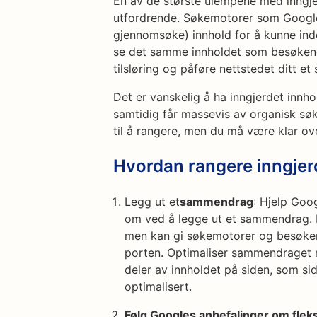
En av de største ulempene med inngjer
utfordrende. Søkemotorer som Google 
gjennomsøke) innhold for å kunne ind
se det samme innholdet som besøkend
tilsløring og påføre nettstedet ditt e
Det er vanskelig å ha inngjerdet innh
samtidig får massevis av organisk søke
til å rangere, men du må være klar ov
Hvordan rangere inngjer
Legg ut et
sammendrag
: Hjelp Goo
om ved å legge ut et sammendrag. P
men kan gi søkemotorer og besøken
porten. Optimaliser sammendraget m
deler av innholdet på siden, som sid
optimalisert.
Følg Googles anbefalinger om flek