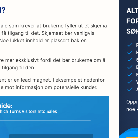
d?
AL
FO
ale som krever at brukerne fyller ut et skjema
SØ
 få tilgang til det. Skjemaet ber vanligvis
oe lukket innhold er plassert bak en
re mer eksklusivt fordi det ber brukerne om å
tilgang til den.
ent er en lead magnet. I eksempelet nedenfor
te mot informasjon om potensielle kunder.
Oppr
noe k