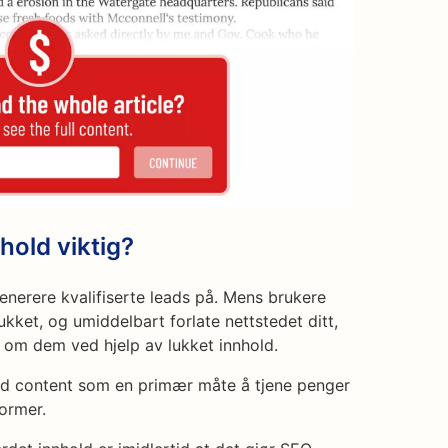
hold viktig?
enerere kvalifiserte leads på. Mens brukere
lukket, og umiddelbart forlate nettstedet ditt,
n om dem ved hjelp av lukket innhold.
ed content som en primær måte å tjene penger
ormer.