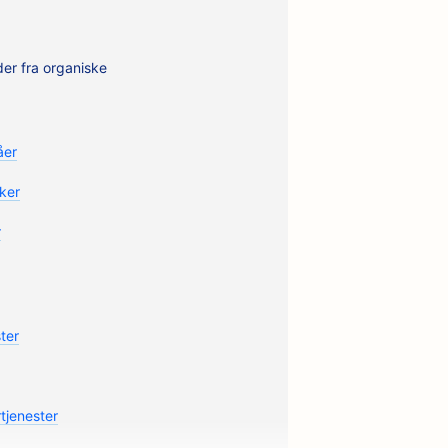
der fra organiske
åer
ker
r
ter
rtjenester