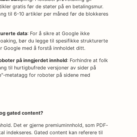
rtikler gratis før de støter på en betalingsmur.
ang til 6-10 artikler per måned før de blokkeres
turerte data
: For å sikre at Google ikke
oaking, bør du legge til spesifikke strukturerte
er Google med å forstå innholdet ditt.
oboter på inngjerdet innhold
: Forhindre at folk
ng til hurtigbufrede versjoner av sider på
ve"-metatagg for roboter på sidene med
 og gated content?
nhold. Det er gjerne premiuminnhold, som PDF-
kal indekseres. Gated content kan referere til