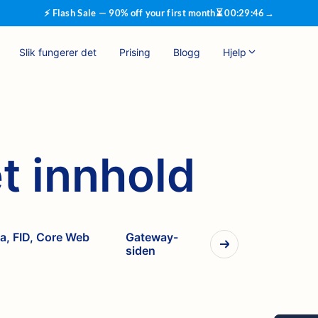
⚡ Flash Sale — 90% off your first month
⏳
00
:
29
:
45
→
Slik fungerer det
Prising
Blogg
Hjelp
t innhold
ta, FID, Core Web
Gateway-
siden