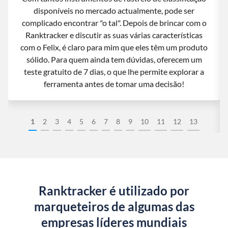
disponíveis no mercado actualmente, pode ser
complicado encontrar "o tal". Depois de brincar com o
Ranktracker e discutir as suas várias características
com o Felix, é claro para mim que eles têm um produto
sólido. Para quem ainda tem dúvidas, oferecem um
teste gratuito de 7 dias, o que lhe permite explorar a
ferramenta antes de tomar uma decisão!
1
2
3
4
5
6
7
8
9
10
11
12
13
Ranktracker é utilizado por
marqueteiros de algumas das
empresas líderes mundiais