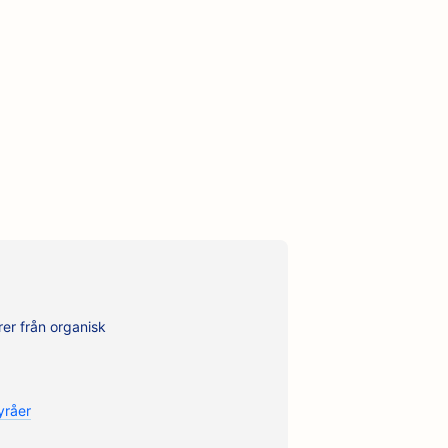
rer från organisk
yråer