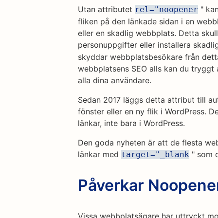
Utan attributet
" kan
rel="noopener
fliken på den länkade sidan i en webbl
eller en skadlig webbplats. Detta skul
personuppgifter eller installera skadli
skyddar webbplatsbesökare från dett
webbplatsens SEO alls kan du tryggt 
alla dina användare.
Sedan 2017 läggs detta attribut till a
fönster eller en ny flik i WordPress. D
länkar, inte bara i WordPress.
Den goda nyheten är att de flesta w
länkar med
" som
target="_blank
Påverkar Noopene
Vissa webbplatsägare har uttryckt mo