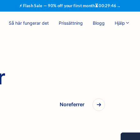
⚡ Flash Sale — 90% off your first month
⏳
00
:
29
:
45
→
Så här fungerar det
Prissättning
Blogg
Hjälp
r
Noreferrer