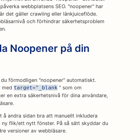
ka påverka webbplatsens SEO. "noopener" har
 det gäller crawling eller länkjuiceflöde.
bbläsarnivå och förhindrar säkerhetsproblem
en.
a Noopener på din
du förmodligen "noopener" automatiskt.
ar med
" som om
target="_blank
ger en extra säkerhetsnivå för dina användare,
äsare.
 å andra sidan bra att manuellt inkludera
y flik/ett nytt fönster. På så sätt skyddar du
re versioner av webbläsare.