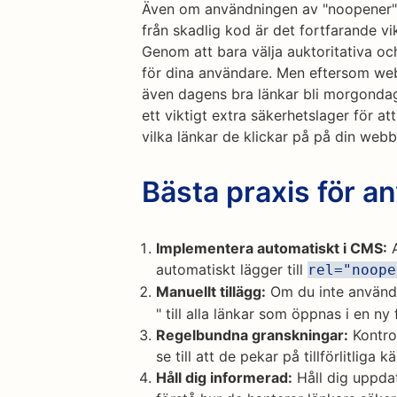
Även om användningen av "noopener" ä
från skadlig kod är det fortfarande vik
Genom att bara välja auktoritativa o
för dina användare. Men eftersom webb
även dagens bra länkar bli morgondage
ett viktigt extra säkerhetslager för att
vilka länkar de klickar på på din webb
Bästa praxis för 
Implementera automatiskt i CMS:
A
automatiskt lägger till
rel="noope
Manuellt tillägg:
Om du inte använde
" till alla länkar som öppnas i en ny f
Regelbundna granskningar:
Kontrol
se till att de pekar på tillförlitliga kä
Håll dig informerad:
Håll dig uppda