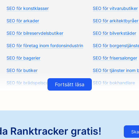
SEO för konstklasser
SEO för vitvarubutiker
SEO för arkader
SEO för arkitektbyråer
SEO för bilreservdelsbutiker
SEO för bilverkstäder
SEO för företag inom fordonsindustrin
SEO för borgenstjänst
SEO för bagerier
SEO för frisersalonger
SEO för butiker
SEO för tjänster inom b
SEO för brädspelscaféer
SEO för bokhandlare
Fortsätt läsa
SEO för bryggerier
SEO för bröstförstoring
SEO för hamburgerbilar
SEO för brännskadekir
SEO för konditorier
SEO för restauranger
mat
a Ranktracker gratis!
Ska