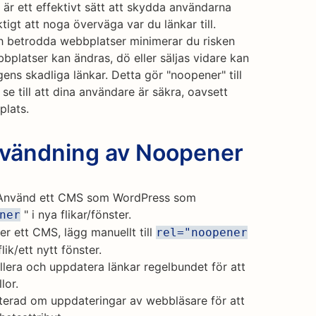
r ett effektivt sätt att skydda användarna
tigt att noga överväga var du länkar till.
ch betrodda webbplatser minimerar du risken
platser kan ändras, dö eller säljas vidare kan
ns skadliga länkar. Detta gör "noopener" till
 se till att dina användare är säkra, oavsett
plats.
användning av Noopener
nvänd ett CMS som WordPress som
" i nya flikar/fönster.
ner
r ett CMS, lägg manuellt till
rel="noopener
lik/ett nytt fönster.
lera och uppdatera länkar regelbundet för att
llor.
terad om uppdateringar av webbläsare för att