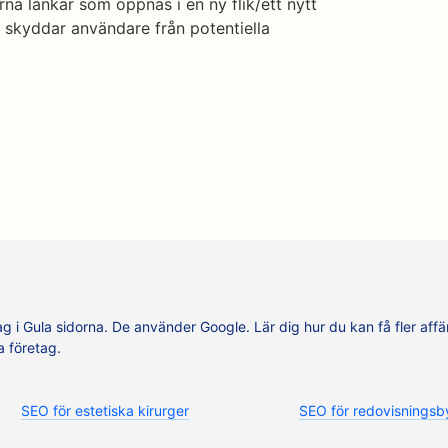
terna länkar som öppnas i en ny flik/ett nytt
 skyddar användare från potentiella
tag i Gula sidorna. De använder Google. Lär dig hur du kan få fler affä
a företag.
SEO för estetiska kirurger
SEO för redovisningsb