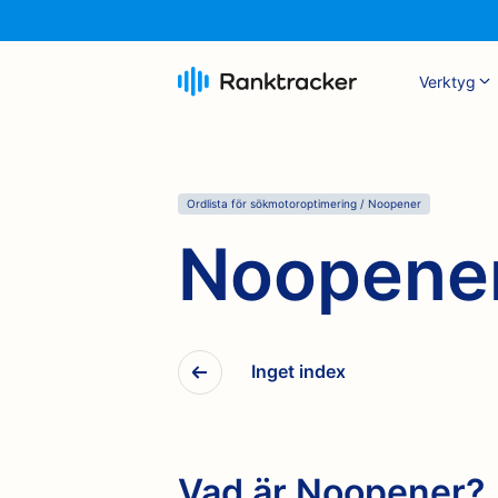
Verktyg
Ordlista för sökmotoroptimering
/
Noopener
Noopene
Inget index
Vad är Noopener?