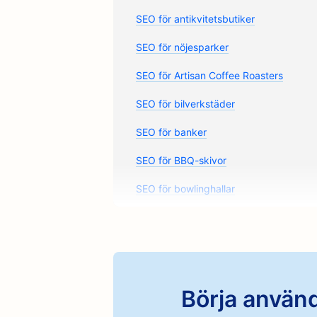
SEO för antikvitetsbutiker
SEO för nöjesparker
SEO för Artisan Coffee Roasters
SEO för bilverkstäder
SEO för banker
SEO för BBQ-skivor
SEO för bowlinghallar
SEO för brödbagerier
SEO för bufférestauranger
SEO för kaféer
Börja använd