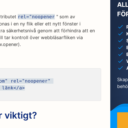
AL
FÖR
tributet
" som av
rel="noopener
as i en ny flik eller ett nytt fönster i
tra säkerhetsnivå genom att förhindra att en
l tar kontroll över webbläsarfliken via
.opener).
Skapa
om" rel="noopener" 
behö
 länk</a>
 viktigt?