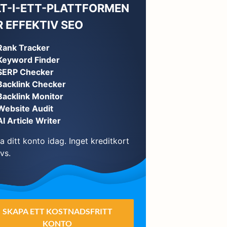
LT-I-ETT-PLATTFORMEN
 EFFEKTIV SEO
Rank Tracker
Keyword Finder
SERP Checker
Backlink Checker
Backlink Monitor
Website Audit
AI Article Writer
 ditt konto idag. Inget kreditkort
vs.
SKAPA ETT KOSTNADSFRITT
KONTO