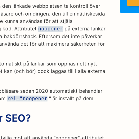
 den länkade webbplatsen ta kontroll över
äsare och omdirigera den till en nätfiskesida
le kunna användas för att stjäla
g kod. Attributet
på externa länkar
noopener
a bakdörrshack. Eftersom det inte påverkar
använda det för att maximera säkerheten för
utomatiskt på länkar som öppnas i ett nytt
et kan (och bör) dock läggas till i alla externa
ebbläsare sedan 2020 automatiskt behandlar
 om
" är inställt på dem.
rel="noopener
r SEO?
tvilja mot att använda "noopener"-attributet