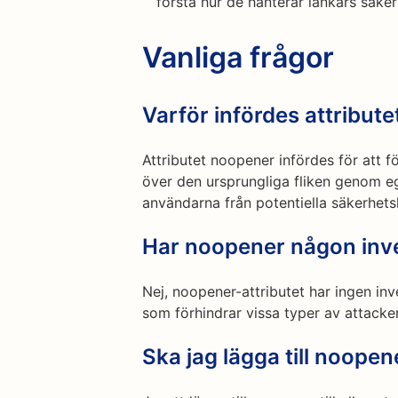
förstå hur de hanterar länkars säker
Vanliga frågor
Varför infördes attribut
Attributet noopener infördes för att f
över den ursprungliga fliken genom e
användarna från potentiella säkerhets
Har noopener någon inv
Nej, noopener-attributet har ingen in
som förhindrar vissa typer av attack
Ska jag lägga till noopen