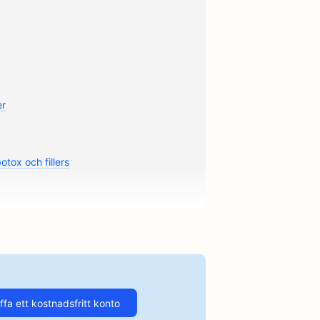
er
otox och fillers
stjänster
urger
 med avslappnad
ffa ett kostnadsfritt konto