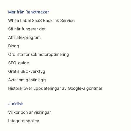
SEO för matt- och golvbutiker
Mer från Ranktracker
White Label SaaS Backlink Service
SEO för biltvättar
Så här fungerar det
SEO för bilhandlare
Affiliate-program
SEO för städtjänster
Blogg
Ordlista för sökmotoroptimering
SEO för kiropraktorer
SEO-guide
SEO för kattkaféer
Gratis SEO-verktyg
Avtal om gästinlägg
SEO för Chemical Peel-tjänster
Historik över uppdateringar av Google-algoritmer
SEO för klädbutiker
Juridisk
SEO för kraniofaciala kirurger
Villkor och anvisningar
SEO för kaféer
Integritetspolicy
SEO för kosmetiska kirurger