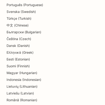
SEO för utbildnings- och barnomsorgstjänster
Português (Portuguese)
Svenska (Swedish)
SEO för donutbutiker
Türkçe (Turkish)
SEO för kemtvättar
中文 (Chinese)
Български (Bulgarian)
SEO för elektriker
Čeština (Czech)
SEO för elektronikbutiker
Dansk (Danish)
SEO för ingenjörsbyråer
Ελληνικά (Greek)
Eesti (Estonian)
SEO för endodontister
Suomi (Finnish)
SEO för underhållning och rekreation
Magyar (Hungarian)
SEO för Escape Rooms
Indonesia (Indonesian)
Lietuvių (Lithuanian)
EO för etniska restauranger
Latviešu (Latvian)
SEO för restauranger från jord till bord
Română (Romanian)