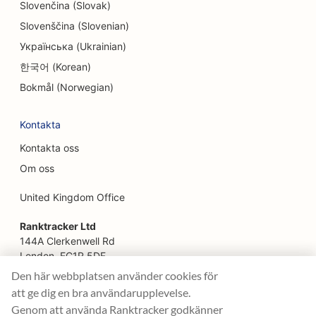
Slovenčina (Slovak)
SEO för Facelift-tjänster
Slovenščina (Slovenian)
SEO för familjerestauranger
Українська (Ukrainian)
SEO för snabbmatsrestauranger
한국어 (Korean)
Bokmål (Norwegian)
SEO för blomsterhandlare
SEO för restauranger med god mat
Kontakta
Kontakta oss
SEO för finansiella tjänster
Om oss
SEO för livsmedelsbutiker
United Kingdom Office
SEO för franska konditorier
Ranktracker Ltd
SEO för food trucks
144A Clerkenwell Rd
London, EC1R 5DF
SEO för möbelaffärer
Company No: 08820809
Den här webbplatsen använder cookies för
felix@ranktracker.com
SEO för butiker med frusen yoghurt
att ge dig en bra användarupplevelse.
Genom att använda Ranktracker godkänner