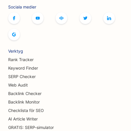
SEO för bowlinghallar
Sociala medier
SEO för brädspelscaféer
SEO för bokhandlare
SEO för brödbagerier
SEO för bryggerier
Verktyg
SEO för bröstförstoringstjänster
Rank Tracker
Keyword Finder
SEO för bufférestauranger
SERP Checker
SEO för hamburgerbilar
Web Audit
Backlink Checker
SEO för brännskadekirurger
Backlink Monitor
SEO för kaféer
Checklista för SEO
SEO för konditorier
AI Article Writer
GRATIS: SERP-simulator
SEO för restauranger med avslappnad mat