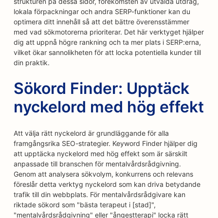
strukturen på dessa sidor, förekomsten av utvalda utdrag,
lokala förpackningar och andra SERP-funktioner kan du
optimera ditt innehåll så att det bättre överensstämmer
med vad sökmotorerna prioriterar. Det här verktyget hjälper
dig att uppnå högre rankning och ta mer plats i SERP:erna,
vilket ökar sannolikheten för att locka potentiella kunder till
din praktik.
Sökord Finder: Upptäck
nyckelord med hög effekt
Att välja rätt nyckelord är grundläggande för alla
framgångsrika SEO-strategier. Keyword Finder hjälper dig
att upptäcka nyckelord med hög effekt som är särskilt
anpassade till branschen för mentalvårdsrådgivning.
Genom att analysera sökvolym, konkurrens och relevans
föreslår detta verktyg nyckelord som kan driva betydande
trafik till din webbplats. För mentalvårdsrådgivare kan
riktade sökord som "bästa terapeut i [stad]",
"mentalvårdsrådgivning" eller "ångestterapi" locka rätt