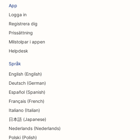
App
SEO för kreditföreningar
Logga in
SEO för konsultföretag
Registrera dig
Prissättning
SEO för delikatessbutiker
Milstolpar i appen
SEO för skuldrådgivningstjänster
Helpdesk
SEO för valutaväxlingstjänster
Språk
SEO för dansstudios
English (English)
Deutsch (German)
SEO för Dermabrasionstjänster
Español (Spanish)
SEO för tandläkarmottagningar
Français (French)
SEO för detaljhandelsbutiker
Italiano (Italian)
日本語 (Japanese)
SEO för matgäster
Nederlands (Nederlands)
SEO för cupcakebutiker
Polski (Polish)