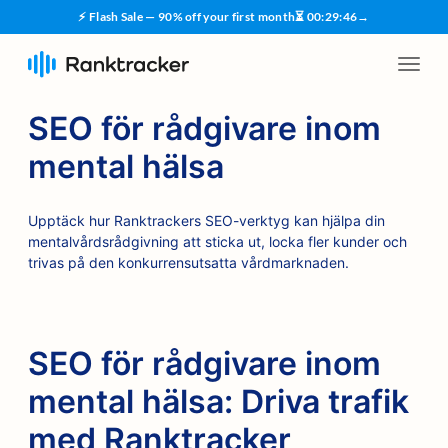
⚡ Flash Sale — 90% off your first month
⏳
00
:
29
:
45
→
SEO för rådgivare inom
mental hälsa
Upptäck hur Ranktrackers SEO-verktyg kan hjälpa din
mentalvårdsrådgivning att sticka ut, locka fler kunder och
trivas på den konkurrensutsatta vårdmarknaden.
SEO för rådgivare inom
mental hälsa: Driva trafik
med Ranktracker