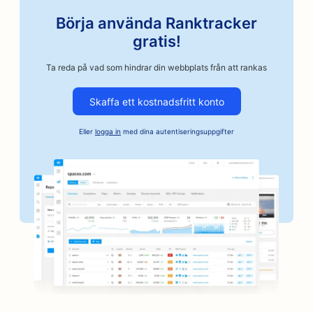
SEO för bilreservdelsbutiker
Börja använda Ranktracker
SEO för bilverkstäder
gratis!
SEO för bilverkstäder
Ta reda på vad som hindrar din webbplats från att rankas
SEO för företag inom fordonsindustrin
Skaffa ett kostnadsfritt konto
SEO för borgenstjänster
Eller
logga in
med dina autentiseringsuppgifter
SEO för banker
SEO för bagerier
SEO för frisersalonger
SEO för BBQ-skivor
SEO för butiker
SEO för tjänster inom botox och fillers