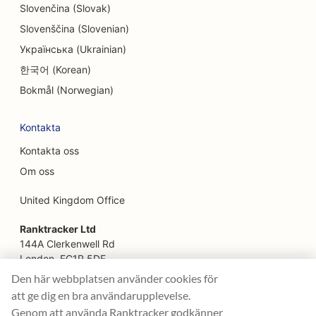
Slovenčina (Slovak)
SEO för Facelift-tjänster
Slovenščina (Slovenian)
SEO för restauranger från jord till bord
Українська (Ukrainian)
SEO för familjerestauranger
한국어 (Korean)
Bokmål (Norwegian)
SEO för snabbmatsrestauranger
SEO för finansiella tjänster
Kontakta
Kontakta oss
SEO för restauranger med god mat
Om oss
SEO för finansiella planerare
United Kingdom Office
SEO för livsmedelsbutiker
Ranktracker Ltd
SEO för blomsterhandlare
144A Clerkenwell Rd
London, EC1R 5DF
SEO för food trucks
Company No: 08820809
Den här webbplatsen använder cookies för
felix@ranktracker.com
SEO för franska konditorier
att ge dig en bra användarupplevelse.
Genom att använda Ranktracker godkänner