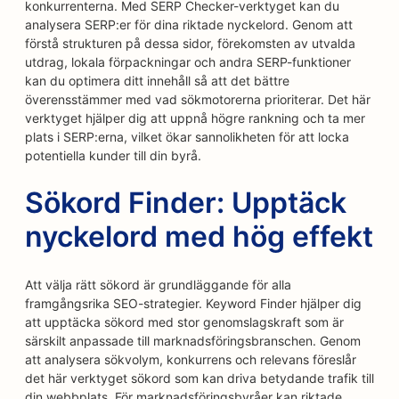
konkurrenterna. Med SERP Checker-verktyget kan du
analysera SERP:er för dina riktade nyckelord. Genom att
förstå strukturen på dessa sidor, förekomsten av utvalda
utdrag, lokala förpackningar och andra SERP-funktioner
kan du optimera ditt innehåll så att det bättre
överensstämmer med vad sökmotorerna prioriterar. Det här
verktyget hjälper dig att uppnå högre rankning och ta mer
plats i SERP:erna, vilket ökar sannolikheten för att locka
potentiella kunder till din byrå.
Sökord Finder: Upptäck
nyckelord med hög effekt
Att välja rätt sökord är grundläggande för alla
framgångsrika SEO-strategier. Keyword Finder hjälper dig
att upptäcka sökord med stor genomslagskraft som är
särskilt anpassade till marknadsföringsbranschen. Genom
att analysera sökvolym, konkurrens och relevans föreslår
det här verktyget sökord som kan driva betydande trafik till
din webbplats. För marknadsföringsbyråer kan riktade