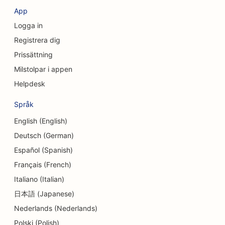
App
SEO för konditorier
Logga in
SEO för klädbutiker
Registrera dig
Prissättning
SEO för cupcakebutiker
Milstolpar i appen
SEO för valutaväxlingstjänster
Helpdesk
SEO för dansstudios
Språk
SEO för daghem
English (English)
Deutsch (German)
SEO för skuldrådgivningstjänster
Español (Spanish)
SEO för delikatessbutiker
Français (French)
SEO för tandläkarmottagningar
Italiano (Italian)
日本語 (Japanese)
SEO för Dermabrasionstjänster
Nederlands (Nederlands)
SEO för detaljhandelsbutiker
Polski (Polish)