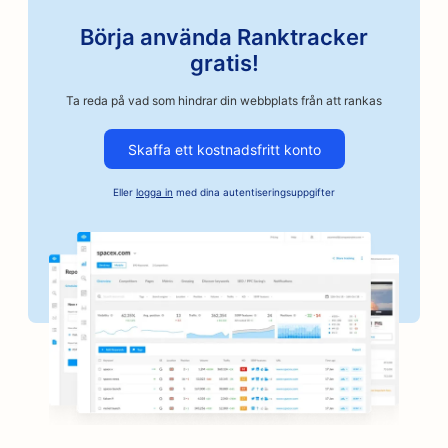
SEO för bilverkstäder
Börja använda Ranktracker
SEO för bilverkstäder
gratis!
SEO för företag inom fordonsindustrin
Ta reda på vad som hindrar din webbplats från att rankas
SEO för Artisan Coffee Roasters
Skaffa ett kostnadsfritt konto
SEO för borgenstjänster
Eller
logga in
med dina autentiseringsuppgifter
SEO för bagerier
SEO för banker
SEO för brädspelscaféer
SEO för BBQ-skivor
SEO för bokhandlare
SEO för tjänster inom botox och fillers