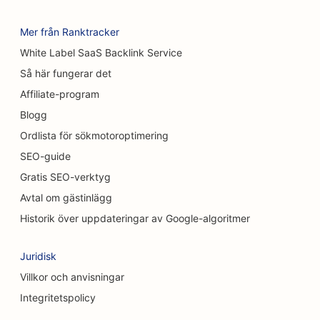
SEO för restauranger med avslappnad mat
Mer från Ranktracker
White Label SaaS Backlink Service
SEO för kattkaféer
Så här fungerar det
SEO för bilhandlare
Affiliate-program
SEO för kiropraktorer
Blogg
Ordlista för sökmotoroptimering
SEO för Chemical Peel-tjänster
SEO-guide
SEO för städtjänster
Gratis SEO-verktyg
Avtal om gästinlägg
SEO för kraniofaciala kirurger
Historik över uppdateringar av Google-algoritmer
SEO för kosmetiska kirurger
Juridisk
SEO för konsultföretag
Villkor och anvisningar
SEO för kaféer
Integritetspolicy
SEO för kreditföreningar