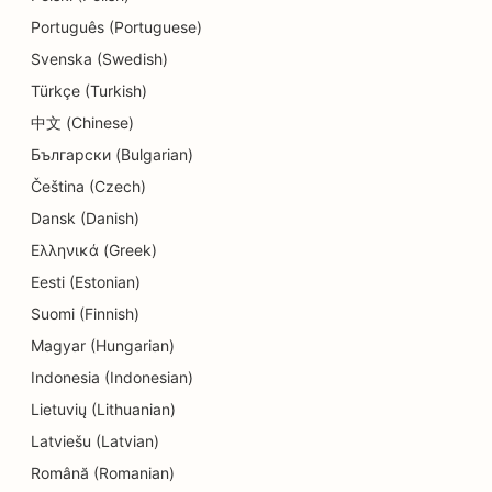
SEO för donutbutiker
Português (Portuguese)
Svenska (Swedish)
SEO för matgäster
Türkçe (Turkish)
SEO för kemtvättar
中文 (Chinese)
Български (Bulgarian)
SEO för utbildnings- och barnomsorgstjänster
Čeština (Czech)
SEO för elektriker
Dansk (Danish)
SEO för elektronikbutiker
Ελληνικά (Greek)
Eesti (Estonian)
SEO för endodontister
Suomi (Finnish)
SEO för ingenjörsbyråer
Magyar (Hungarian)
SEO för underhållning och rekreation
Indonesia (Indonesian)
Lietuvių (Lithuanian)
SEO för Escape Rooms
Latviešu (Latvian)
EO för etniska restauranger
Română (Romanian)