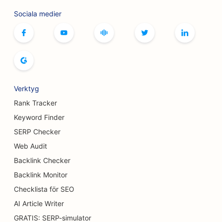
SEO för frisersalonger
Sociala medier
SEO för bowlinghallar
SEO för brödbagerier
SEO för butiker
SEO för bufférestauranger
Verktyg
SEO för bröstförstoringstjänster
Rank Tracker
Keyword Finder
SEO för bryggerier
SERP Checker
SEO för hamburgerbilar
Web Audit
Backlink Checker
SEO för kaféer
Backlink Monitor
SEO för brännskadekirurger
Checklista för SEO
SEO för biltvättar
AI Article Writer
GRATIS: SERP-simulator
SEO för matt- och golvbutiker