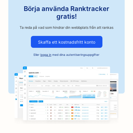
SEO för bilreservdelsbutiker
Börja använda Ranktracker
SEO för bilverkstäder
gratis!
SEO för bilverkstäder
Ta reda på vad som hindrar din webbplats från att rankas
SEO för företag inom fordonsindustrin
Skaffa ett kostnadsfritt konto
SEO för borgenstjänster
Eller
logga in
med dina autentiseringsuppgifter
SEO för banker
SEO för bagerier
SEO för frisersalonger
SEO för BBQ-skivor
SEO för butiker
SEO för tjänster inom botox och fillers
SEO för bowlinghallar