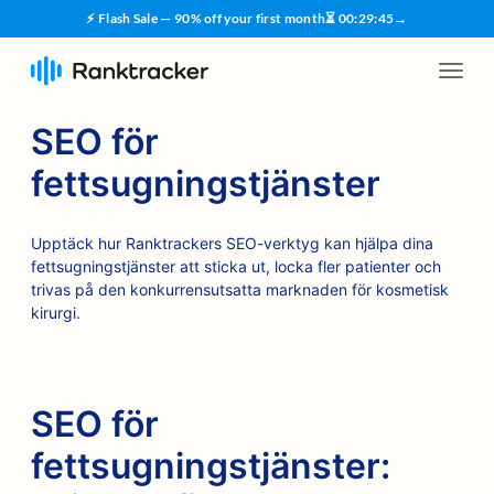
⚡ Flash Sale — 90% off your first month
⏳
00
:
29
:
45
→
SEO för
fettsugningstjänster
Upptäck hur Ranktrackers SEO-verktyg kan hjälpa dina
fettsugningstjänster att sticka ut, locka fler patienter och
trivas på den konkurrensutsatta marknaden för kosmetisk
kirurgi.
SEO för
fettsugningstjänster: