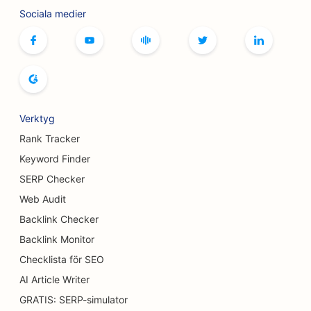
Sociala medier
SEO för brädspelscaféer
SEO för bokhandlare
SEO för brödbagerier
SEO för bryggerier
Verktyg
SEO för bröstförstoringstjänster
Rank Tracker
Keyword Finder
SEO för bufférestauranger
SERP Checker
SEO för hamburgerbilar
Web Audit
Backlink Checker
SEO för brännskadekirurger
Backlink Monitor
SEO för kaféer
Checklista för SEO
SEO för konditorier
AI Article Writer
GRATIS: SERP-simulator
SEO för restauranger med avslappnad mat