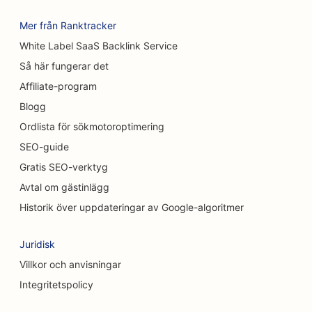
SEO för matt- och golvbutiker
Mer från Ranktracker
White Label SaaS Backlink Service
SEO för biltvättar
Så här fungerar det
SEO för bilhandlare
Affiliate-program
SEO för städtjänster
Blogg
Ordlista för sökmotoroptimering
SEO för kiropraktorer
SEO-guide
SEO för kattkaféer
Gratis SEO-verktyg
Avtal om gästinlägg
SEO för Chemical Peel-tjänster
Historik över uppdateringar av Google-algoritmer
SEO för klädbutiker
Juridisk
SEO för kraniofaciala kirurger
Villkor och anvisningar
SEO för kaféer
Integritetspolicy
SEO för kosmetiska kirurger