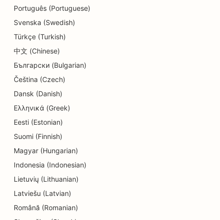
SEO för utbildnings- och barnomsorgstjänster
Português (Portuguese)
Svenska (Swedish)
SEO för donutbutiker
Türkçe (Turkish)
SEO för kemtvättar
中文 (Chinese)
Български (Bulgarian)
SEO för elektriker
Čeština (Czech)
SEO för elektronikbutiker
Dansk (Danish)
SEO för ingenjörsbyråer
Ελληνικά (Greek)
Eesti (Estonian)
SEO för endodontister
Suomi (Finnish)
SEO för underhållning och rekreation
Magyar (Hungarian)
SEO för Escape Rooms
Indonesia (Indonesian)
Lietuvių (Lithuanian)
EO för etniska restauranger
Latviešu (Latvian)
SEO för restauranger från jord till bord
Română (Romanian)