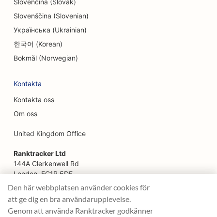
Slovenčina (Slovak)
SEO för Facelift-tjänster
Slovenščina (Slovenian)
SEO för familjerestauranger
Українська (Ukrainian)
SEO för snabbmatsrestauranger
한국어 (Korean)
Bokmål (Norwegian)
SEO för blomsterhandlare
SEO för restauranger med god mat
Kontakta
Kontakta oss
SEO för finansiella tjänster
Om oss
SEO för livsmedelsbutiker
United Kingdom Office
SEO för franska konditorier
Ranktracker Ltd
SEO för food trucks
144A Clerkenwell Rd
London, EC1R 5DF
SEO för möbelaffärer
Company No: 08820809
Den här webbplatsen använder cookies för
felix@ranktracker.com
SEO för butiker med frusen yoghurt
att ge dig en bra användarupplevelse.
Genom att använda Ranktracker godkänner
SEO för allmäntandläkare (DDS eller DMD)