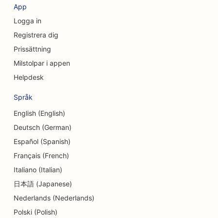
App
SEO för kreditföreningar
Logga in
SEO för konsultföretag
Registrera dig
Prissättning
SEO för delikatessbutiker
Milstolpar i appen
SEO för skuldrådgivningstjänster
Helpdesk
SEO för valutaväxlingstjänster
Språk
SEO för dansstudios
English (English)
Deutsch (German)
SEO för Dermabrasionstjänster
Español (Spanish)
SEO för tandläkarmottagningar
Français (French)
SEO för detaljhandelsbutiker
Italiano (Italian)
日本語 (Japanese)
SEO för matgäster
Nederlands (Nederlands)
SEO för cupcakebutiker
Polski (Polish)