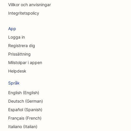
Villkor och anvisningar
SEO för kaféer
Integritetspolicy
SEO för kosmetiska kirurger
App
SEO för kreditföreningar
Logga in
SEO för konsultföretag
Registrera dig
Prissättning
SEO för delikatessbutiker
Milstolpar i appen
SEO för skuldrådgivningstjänster
Helpdesk
SEO för valutaväxlingstjänster
Språk
SEO för dansstudios
English (English)
Deutsch (German)
SEO för Dermabrasionstjänster
Español (Spanish)
SEO för tandläkarmottagningar
Français (French)
SEO för detaljhandelsbutiker
Italiano (Italian)