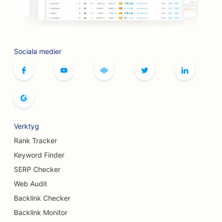
SEO för butiker
SEO för tjänster inom botox och fillers
SEO för bowlinghallar
Sociala medier
SEO för brädspelscaféer
SEO för bokhandlare
SEO för brödbagerier
SEO för bryggerier
Verktyg
SEO för bröstförstoringstjänster
Rank Tracker
Keyword Finder
SEO för bufférestauranger
SERP Checker
SEO för hamburgerbilar
Web Audit
Backlink Checker
SEO för brännskadekirurger
Backlink Monitor
SEO för kaféer