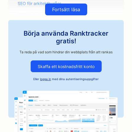
SEO för arkitektbyråer
Fortsätt läsa
SEO för Artisan Coffee Roasters
SEO för bilreservdelsbutiker
Börja använda Ranktracker
SEO för bilverkstäder
gratis!
SEO för bilverkstäder
Ta reda på vad som hindrar din webbplats från att rankas
SEO för företag inom fordonsindustrin
Skaffa ett kostnadsfritt konto
SEO för borgenstjänster
Eller
logga in
med dina autentiseringsuppgifter
SEO för banker
SEO för bagerier
SEO för frisersalonger
SEO för BBQ-skivor