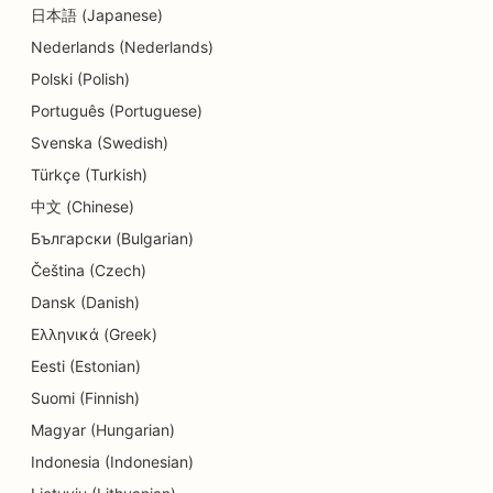
日本語 (Japanese)
SEO för matgäster
Nederlands (Nederlands)
SEO för cupcakebutiker
Polski (Polish)
SEO för utbildnings- och barnomsorgstjänster
Português (Portuguese)
Svenska (Swedish)
SEO för donutbutiker
Türkçe (Turkish)
SEO för kemtvättar
中文 (Chinese)
Български (Bulgarian)
SEO för elektriker
Čeština (Czech)
SEO för elektronikbutiker
Dansk (Danish)
SEO för ingenjörsbyråer
Ελληνικά (Greek)
Eesti (Estonian)
SEO för endodontister
Suomi (Finnish)
SEO för underhållning och rekreation
Magyar (Hungarian)
SEO för Escape Rooms
Indonesia (Indonesian)