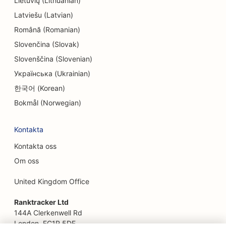
Lietuvių (Lithuanian)
EO för etniska restauranger
Latviešu (Latvian)
SEO för restauranger från jord till bord
Română (Romanian)
Slovenčina (Slovak)
SEO för Facelift-tjänster
Slovenščina (Slovenian)
SEO för familjerestauranger
Українська (Ukrainian)
SEO för snabbmatsrestauranger
한국어 (Korean)
Bokmål (Norwegian)
SEO för blomsterhandlare
SEO för restauranger med god mat
Kontakta
Kontakta oss
SEO för finansiella tjänster
Om oss
SEO för livsmedelsbutiker
United Kingdom Office
SEO för franska konditorier
Ranktracker Ltd
SEO för food trucks
144A Clerkenwell Rd
London, EC1R 5DF