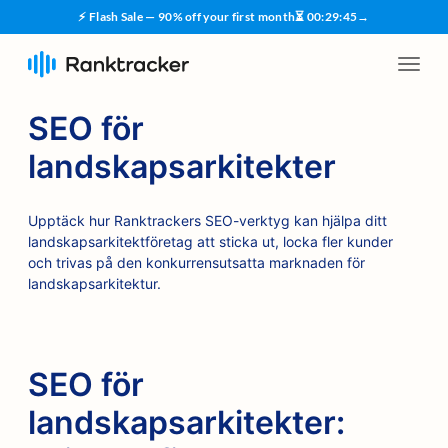
⚡ Flash Sale — 90% off your first month
⏳
00
:
29
:
45
→
SEO för
landskapsarkitekter
Upptäck hur Ranktrackers SEO-verktyg kan hjälpa ditt
landskapsarkitektföretag att sticka ut, locka fler kunder
och trivas på den konkurrensutsatta marknaden för
landskapsarkitektur.
SEO för
landskapsarkitekter: