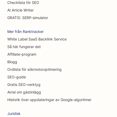
Checklista för SEO
SEO för konditorier
AI Article Writer
GRATIS: SERP-simulator
SEO för restauranger med avslappnad mat
SEO för matt- och golvbutiker
Mer från Ranktracker
White Label SaaS Backlink Service
SEO för biltvättar
Så här fungerar det
SEO för bilhandlare
Affiliate-program
SEO för städtjänster
Blogg
Ordlista för sökmotoroptimering
SEO för kiropraktorer
SEO-guide
SEO för kattkaféer
Gratis SEO-verktyg
Avtal om gästinlägg
SEO för Chemical Peel-tjänster
Historik över uppdateringar av Google-algoritmer
SEO för klädbutiker
Juridisk
SEO för kraniofaciala kirurger