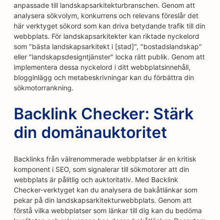
anpassade till landskapsarkitekturbranschen. Genom att
analysera sökvolym, konkurrens och relevans föreslår det
här verktyget sökord som kan driva betydande trafik till din
webbplats. För landskapsarkitekter kan riktade nyckelord
som "bästa landskapsarkitekt i [stad]", "bostadslandskap"
eller "landskapsdesigntjänster" locka rätt publik. Genom att
implementera dessa nyckelord i ditt webbplatsinnehåll,
blogginlägg och metabeskrivningar kan du förbättra din
sökmotorrankning.
Backlink Checker: Stärk
din domänauktoritet
Backlinks från välrenommerade webbplatser är en kritisk
komponent i SEO, som signalerar till sökmotorer att din
webbplats är pålitlig och auktoritativ. Med Backlink
Checker-verktyget kan du analysera de bakåtlänkar som
pekar på din landskapsarkitekturwebbplats. Genom att
förstå vilka webbplatser som länkar till dig kan du bedöma