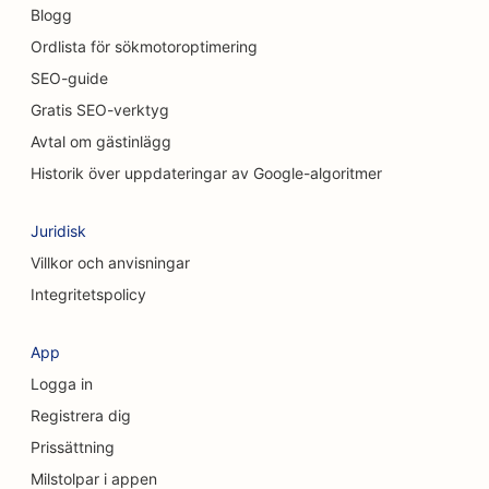
SEO för Chemical Peel-tjänster
Blogg
Ordlista för sökmotoroptimering
SEO för kattkaféer
SEO-guide
SEO för kiropraktorer
Gratis SEO-verktyg
Avtal om gästinlägg
SEO för städtjänster
Historik över uppdateringar av Google-algoritmer
SEO för kaféer
Juridisk
SEO för konsultföretag
Villkor och anvisningar
SEO för kosmetiska kirurger
Integritetspolicy
SEO för klädbutiker
App
SEO för valutaväxlingstjänster
Logga in
SEO för kraniofaciala kirurger
Registrera dig
Prissättning
SEO för kreditföreningar
Milstolpar i appen