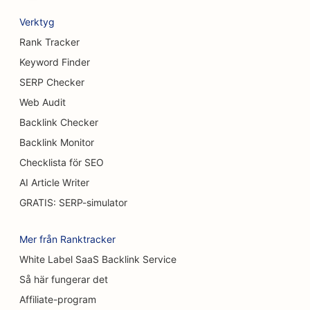
SEO för bryggerier
Verktyg
SEO för bröstförstoringstjänster
Rank Tracker
Keyword Finder
SEO för bufférestauranger
SERP Checker
SEO för hamburgerbilar
Web Audit
Backlink Checker
SEO för konditorier
Backlink Monitor
SEO för bilhandlare
Checklista för SEO
SEO för brännskadekirurger
AI Article Writer
GRATIS: SERP-simulator
SEO för biltvättar
SEO för kaféer
Mer från Ranktracker
White Label SaaS Backlink Service
SEO för matt- och golvbutiker
Så här fungerar det
SEO för restauranger med avslappnad mat
Affiliate-program