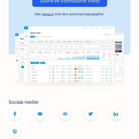
Skaffa ett kostnadsfritt konto
SEO för företag inom fordonsindustrin
Eller
logga in
med dina autentiseringsuppgifter
SEO för bagerier
SEO för frisersalonger
SEO för banker
SEO för bokhandlare
SEO för BBQ-skivor
SEO för brädspelscaféer
SEO för tjänster inom botox och fillers
Sociala medier
SEO för butiker
SEO för brödbagerier
SEO för bowlinghallar