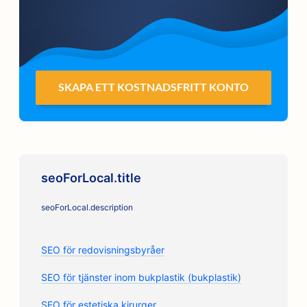
SKAPA ETT KOSTNADSFRITT KONTO
seoForLocal.title
seoForLocal.description
SEO för redovisningsbyråer
SEO för tjänster inom bukplastik (bukplastik)
SEO för estetiska kirurger