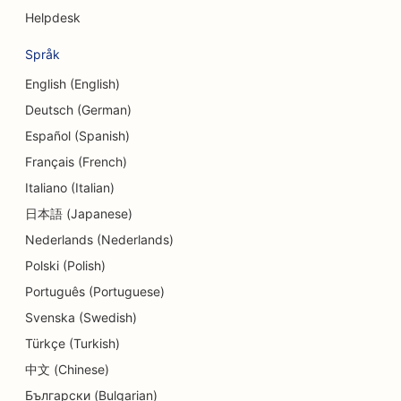
SEO för cupcakebutiker
Helpdesk
SEO för dansstudios
Språk
SEO för daghem
English (English)
Deutsch (German)
SEO för skuldrådgivningstjänster
Español (Spanish)
SEO för tandläkarmottagningar
Français (French)
SEO för delikatessbutiker
Italiano (Italian)
日本語 (Japanese)
SEO för matgäster
Nederlands (Nederlands)
SEO för Dermabrasionstjänster
Polski (Polish)
SEO för detaljhandelsbutiker
Português (Portuguese)
Svenska (Swedish)
SEO för donutbutiker
Türkçe (Turkish)
SEO för utbildnings- och barnomsorgstjänster
中文 (Chinese)
Български (Bulgarian)
SEO för kemtvättar