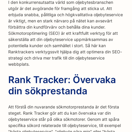
I den konkurrensutsatta värld som oljebytesbranschen
utgör är det avgörande för framgång att sticka ut. Att
erbjuda snabba, pålitliga och högkvalitativa oljebyteservice
är viktigt, men en stark närvaro på nätet kan avsevärt
förbättra din kundförvärv och behålla dina kunder.
Sökmotoroptimering (SEO) är ett kraftfullt verktyg för att
säkerställa att din oljebyteservice uppmärksammas av
potentiella kunder och samhället i stort. Så här kan
Ranktrackers verktygssvit hjälpa dig att optimera din SEO-
strategi och driva mer trafik till din oljebyteservice
webbplats.
Rank Tracker: Övervaka
din sökprestanda
Att förstå din nuvarande sökmotorprestanda är det första
steget. Rank Tracker gör att du kan övervaka var din
oljebyteservice står på olika sökmotorer. Genom att spåra
specifika sökord relaterade till oljebyteservice, till exempel
"bästa oljebyteservice", "oljebyte nära mig" eller "bästa