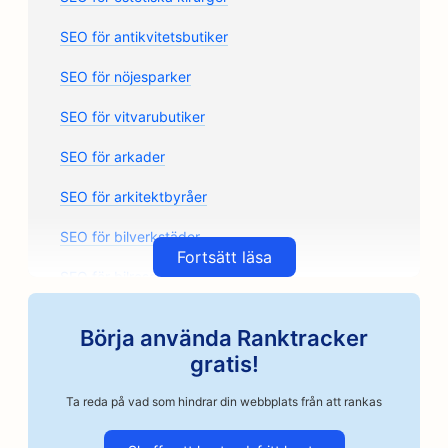
SEO för antikvitetsbutiker
SEO för nöjesparker
SEO för vitvarubutiker
SEO för arkader
SEO för arkitektbyråer
SEO för bilverkstäder
Fortsätt läsa
SEO för bilreservdelsbutiker
SEO för konstklasser
Börja använda Ranktracker
SEO för bilverkstäder
gratis!
SEO för Artisan Coffee Roasters
Ta reda på vad som hindrar din webbplats från att rankas
SEO för borgenstjänster