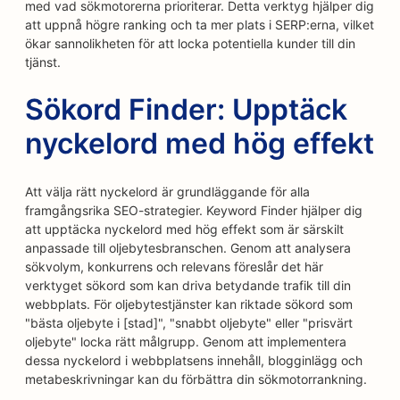
med vad sökmotorerna prioriterar. Detta verktyg hjälper dig
att uppnå högre ranking och ta mer plats i SERP:erna, vilket
ökar sannolikheten för att locka potentiella kunder till din
tjänst.
Sökord Finder: Upptäck
nyckelord med hög effekt
Att välja rätt nyckelord är grundläggande för alla
framgångsrika SEO-strategier. Keyword Finder hjälper dig
att upptäcka nyckelord med hög effekt som är särskilt
anpassade till oljebytesbranschen. Genom att analysera
sökvolym, konkurrens och relevans föreslår det här
verktyget sökord som kan driva betydande trafik till din
webbplats. För oljebytestjänster kan riktade sökord som
"bästa oljebyte i [stad]", "snabbt oljebyte" eller "prisvärt
oljebyte" locka rätt målgrupp. Genom att implementera
dessa nyckelord i webbplatsens innehåll, blogginlägg och
metabeskrivningar kan du förbättra din sökmotorrankning.