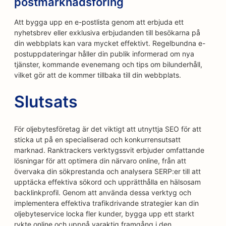
postmarknadsföring
Att bygga upp en e-postlista genom att erbjuda ett
nyhetsbrev eller exklusiva erbjudanden till besökarna på
din webbplats kan vara mycket effektivt. Regelbundna e-
postuppdateringar håller din publik informerad om nya
tjänster, kommande evenemang och tips om bilunderhåll,
vilket gör att de kommer tillbaka till din webbplats.
Slutsats
För oljebytesföretag är det viktigt att utnyttja SEO för att
sticka ut på en specialiserad och konkurrensutsatt
marknad. Ranktrackers verktygssvit erbjuder omfattande
lösningar för att optimera din närvaro online, från att
övervaka din sökprestanda och analysera SERP:er till att
upptäcka effektiva sökord och upprätthålla en hälsosam
backlinkprofil. Genom att använda dessa verktyg och
implementera effektiva trafikdrivande strategier kan din
oljebyteservice locka fler kunder, bygga upp ett starkt
rykte online och uppnå varaktig framgång i den