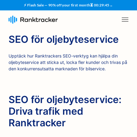
⚡ Flash Sale — 90% off your first month
⏳
00
:
29
:
45
→
SEO för oljebyteservice
Upptäck hur Ranktrackers SEO-verktyg kan hjälpa din
oljebyteservice att sticka ut, locka fler kunder och trivas på
den konkurrensutsatta marknaden för bilservice.
SEO för oljebyteservice:
Driva trafik med
Ranktracker