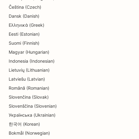
Čeština (Czech)
SEO för elektriker
Dansk (Danish)
SEO för elektronikbutiker
Ελληνικά (Greek)
Eesti (Estonian)
SEO för endodontister
Suomi (Finnish)
SEO för underhållning och rekreation
Magyar (Hungarian)
SEO för ingenjörsbyråer
Indonesia (Indonesian)
Lietuvių (Lithuanian)
EO för etniska restauranger
Latviešu (Latvian)
SEO för Escape Rooms
Română (Romanian)
Slovenčina (Slovak)
SEO för Facelift-tjänster
Slovenščina (Slovenian)
SEO för familjerestauranger
Українська (Ukrainian)
SEO för restauranger från jord till bord
한국어 (Korean)
Bokmål (Norwegian)
SEO för finansiella planerare