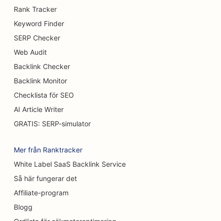
SEO för bröstförstoringstjänster
Rank Tracker
Keyword Finder
SEO för bufférestauranger
SERP Checker
SEO för hamburgerbilar
Web Audit
Backlink Checker
SEO för brännskadekirurger
Backlink Monitor
SEO för kaféer
Checklista för SEO
SEO för konditorier
AI Article Writer
GRATIS: SERP-simulator
SEO för restauranger med avslappnad mat
SEO för matt- och golvbutiker
Mer från Ranktracker
White Label SaaS Backlink Service
SEO för biltvättar
Så här fungerar det
SEO för bilhandlare
Affiliate-program
SEO för städtjänster
Blogg