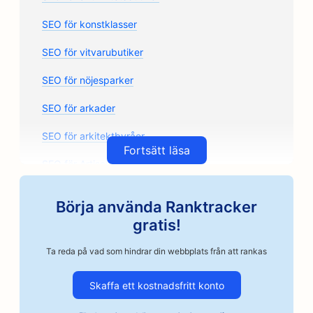
SEO för konstklasser
SEO för vitvarubutiker
SEO för nöjesparker
SEO för arkader
SEO för arkitektbyråer
Fortsätt läsa
SEO för Artisan Coffee Roasters
SEO för bilreservdelsbutiker
Börja använda Ranktracker
SEO för bilverkstäder
gratis!
SEO för bilverkstäder
Ta reda på vad som hindrar din webbplats från att rankas
SEO för företag inom fordonsindustrin
Skaffa ett kostnadsfritt konto
SEO för borgenstjänster