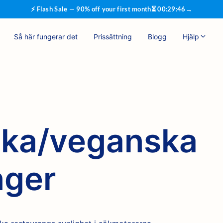
⚡ Flash Sale — 90% off your first month
⏳
00
:
29
:
46
→
Så här fungerar det
Prissättning
Blogg
Hjälp
ska/veganska
nger