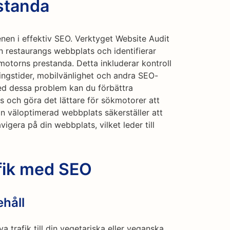
standa
nen i effektiv SEO. Verktyget Website Audit
 restaurangs webbplats och identifierar
otorns prestanda. Detta inkluderar kontroll
ingstider, mobilvänlighet och andra SEO-
med dessa problem kan du förbättra
 och göra det lättare för sökmotorer att
n väloptimerad webbplats säkerställer att
vigera på din webbplats, vilket leder till
afik med SEO
ehåll
va trafik till din vegetariska eller veganska