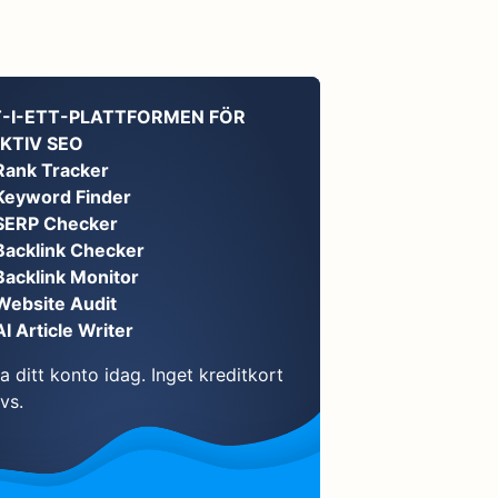
T-I-ETT-PLATTFORMEN FÖR
KTIV SEO
Rank Tracker
Keyword Finder
SERP Checker
Backlink Checker
Backlink Monitor
Website Audit
AI Article Writer
 ditt konto idag. Inget kreditkort
vs.