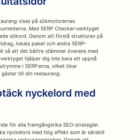
ultatsidor
estaurang visas på sökmotorernas
nkurrenterna. Med SERP Checker-verktyget
tade sökord. Genom att förstå strukturen på
utdrag, lokala paket och andra SERP-
åll så att det bättre stämmer överens med
verktyget hjälper dig inte bara att uppnå
utrymme i SERP:erna, vilket ökar
gäster till din restaurang.
ptäck nyckelord med
nde för alla framgångsrika SEO-strategier.
cka nyckelord med hög effekt som är särskilt
eganska restaurangnischen. Genom att