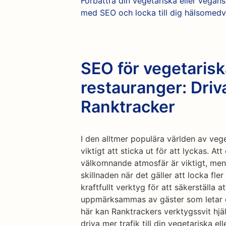
Förbättra din vegetariska eller vegan
med SEO och locka till dig hälsomedv
SEO för vegetaris
restauranger: Driv
Ranktracker
I den alltmer populära världen av veg
viktigt att sticka ut för att lyckas. A
välkomnande atmosfär är viktigt, men
skillnaden när det gäller att locka fl
kraftfullt verktyg för att säkerställa 
uppmärksammas av gäster som letar e
här kan Ranktrackers verktygssvit hjä
driva mer trafik till din vegetariska 