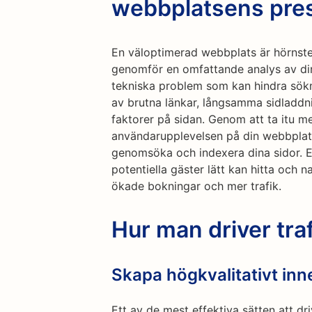
webbplatsens pre
En väloptimerad webbplats är hörnste
genomför en omfattande analys av din
tekniska problem som kan hindra sökm
av brutna länkar, långsamma sidladdn
faktorer på sidan. Genom att ta itu 
användarupplevelsen på din webbplats
genomsöka och indexera dina sidor. E
potentiella gäster lätt kan hitta och na
ökade bokningar och mer trafik.
Hur man driver tr
Skapa högkvalitativt inn
Ett av de mest effektiva sätten att dri