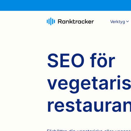
Verktyg
SEO för
vegetari
restaura