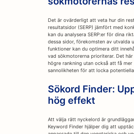
sökmotorernas res
Det är ovärderligt att veta hur din r
resultatsidor (SERP) jämfört med ko
kan du analysera SERP:er för dina rik
dessa sidor, förekomsten av utvalda 
funktioner kan du optimera ditt inneh
vad sökmotorerna prioriterar. Det här 
högre rankning utan också att få mer 
sannolikheten för att locka potentiella 
Sökord Finder: Up
hög effekt
Att välja rätt nyckelord är grundlägga
Keyword Finder hjälper dig att upptä
anpassade till den vegetariska och v