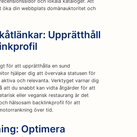
recensionssidor och lokala kataloger. Att
ärt öka din webbplats domänauktoritet och
åtlänkar: Upprätthåll
nkprofil
igt för att upprätthålla en sund
itor hjälper dig att övervaka statusen för
ir aktiva och relevanta. Verktyget varnar dig
så att du snabbt kan vidta åtgärder för att
etarisk eller vegansk restaurang är det
och hälsosam backlinkprofil för att
motorrankning över tid.
ing: Optimera