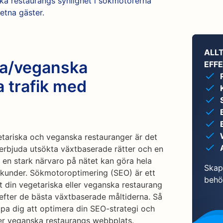
ska restaurangs synlighet i sökmotorerna
etna gäster.
ALL
ka/veganska
EFFE
a trafik med
etariska och veganska restauranger är det
tt erbjuda utsökta växtbaserade rätter och en
 en stark närvaro på nätet kan göra hela
Skapa
er kunder. Sökmotoroptimering (SEO) är ett
behö
att din vegetariska eller veganska restaurang
fter de bästa växtbaserade måltiderna. Så
lpa dig att optimera din SEO-strategi och
eller veganska restaurangs webbplats.