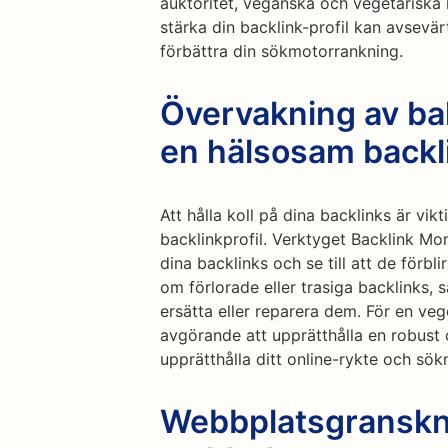
auktoritet, veganska och vegetariska 
stärka din backlink-profil kan avsev
förbättra din sökmotorrankning.
Övervakning av bak
en hälsosam backli
Att hålla koll på dina backlinks är vikt
backlinkprofil. Verktyget Backlink Mon
dina backlinks och se till att de förbl
om förlorade eller trasiga backlinks, 
ersätta eller reparera dem. För en veg
avgörande att upprätthålla en robust 
upprätthålla ditt online-rykte och sök
Webbplatsgranskn