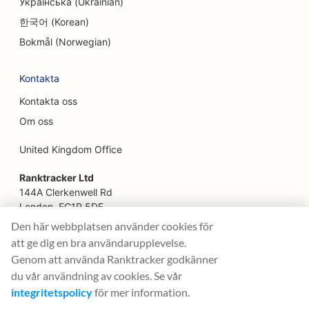
Українська (Ukrainian)
SEO för snabbmatsrestauranger
한국어 (Korean)
Bokmål (Norwegian)
SEO för blomsterhandlare
SEO för restauranger med god mat
Kontakta
Kontakta oss
SEO för finansiella tjänster
Om oss
SEO för livsmedelsbutiker
United Kingdom Office
SEO för franska konditorier
Ranktracker Ltd
SEO för food trucks
144A Clerkenwell Rd
London, EC1R 5DF
SEO för möbelaffärer
Company No: 08820809
Den här webbplatsen använder cookies för
felix@ranktracker.com
SEO för butiker med frusen yoghurt
att ge dig en bra användarupplevelse.
Genom att använda Ranktracker godkänner
SEO för allmäntandläkare (DDS eller DMD)
du vår användning av cookies. Se vår
integritetspolicy
för mer information.
2015 -
2026
© Ranktracker. All Rights Reserved.
SEO för Fusion Cuisine Trucks