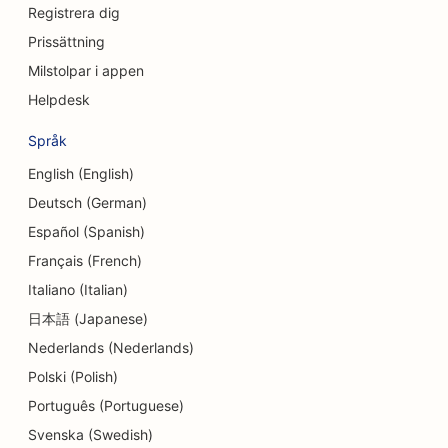
SEO för konsultföretag
Registrera dig
Prissättning
SEO för delikatessbutiker
Milstolpar i appen
SEO för skuldrådgivningstjänster
Helpdesk
SEO för valutaväxlingstjänster
Språk
SEO för dansstudios
English (English)
Deutsch (German)
SEO för Dermabrasionstjänster
Español (Spanish)
SEO för tandläkarmottagningar
Français (French)
SEO för detaljhandelsbutiker
Italiano (Italian)
日本語 (Japanese)
SEO för matgäster
Nederlands (Nederlands)
SEO för cupcakebutiker
Polski (Polish)
SEO för utbildnings- och barnomsorgstjänster
Português (Portuguese)
Svenska (Swedish)
SEO för donutbutiker