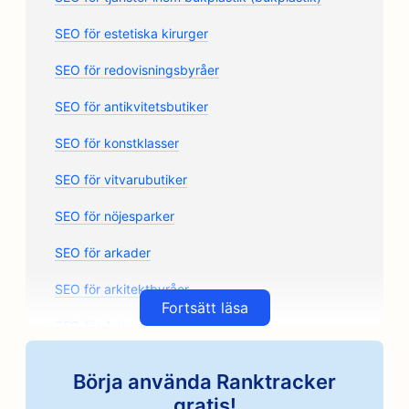
SEO för estetiska kirurger
SEO för redovisningsbyråer
SEO för antikvitetsbutiker
SEO för konstklasser
SEO för vitvarubutiker
SEO för nöjesparker
SEO för arkader
SEO för arkitektbyråer
Fortsätt läsa
SEO för Artisan Coffee Roasters
SEO för bilreservdelsbutiker
Börja använda Ranktracker
SEO för bilverkstäder
gratis!