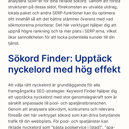
analysera SERP:er för dina riktade sökord. Genom att förstå
strukturen på dessa sidor, förekomsten av utvalda utdrag,
lokala paket och andra SERP-funktioner kan du optimera
ditt innehåll så att det bättre stämmer överens med vad
sökmotorerna prioriterar. Det här verktyget hjälper dig att
uppnå högre rankning och ta mer plats i SERP:erna, vilket
ökar sannolikheten för att locka potentiella kunder till din
tjänst.
Sökord Finder: Upptäck
nyckelord med hög effekt
Att välja rätt nyckelord är grundläggande för alla
framgångsrika SEO-strategier. Keyword Finder hjälper dig
att upptäcka nyckelord med stor genomslagskraft som är
särskilt anpassade till pool- och spatjänstbranschen.
Genom att analysera sökvolym, konkurrens och relevans
föreslår det här verktyget sökord som kan driva betydande
trafik till din webbplats. För pool- och spatjänster kan
riktade nyckelord som "bästa poolservice i [stad]", "spa-