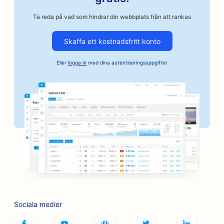
SEO för bilverkstäder
Ta reda på vad som hindrar din webbplats från att rankas
SEO för företag inom fordonsindustrin
Skaffa ett kostnadsfritt konto
SEO för borgenstjänster
Eller
logga in
med dina autentiseringsuppgifter
SEO för banker
SEO för bagerier
SEO för frisersalonger
SEO för BBQ-skivor
SEO för butiker
SEO för tjänster inom botox och fillers
SEO för bowlinghallar
Sociala medier
SEO för brädspelscaféer