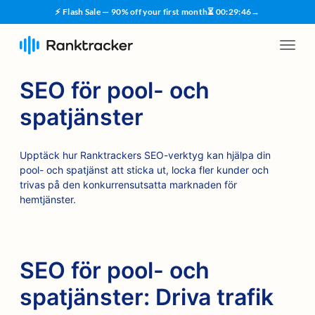
⚡ Flash Sale — 90% off your first month
⏳
00
:
29
:
45
→
SEO för pool- och
spatjänster
Upptäck hur Ranktrackers SEO-verktyg kan hjälpa din
pool- och spatjänst att sticka ut, locka fler kunder och
trivas på den konkurrensutsatta marknaden för
hemtjänster.
SEO för pool- och
spatjänster: Driva trafik