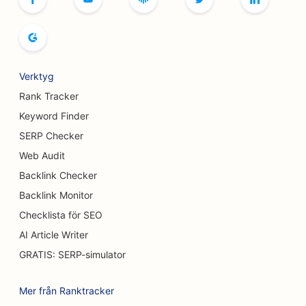
SEO för bokhandlare
SEO för brödbagerier
SEO för bryggerier
Verktyg
SEO för bröstförstoringstjänster
Rank Tracker
Keyword Finder
SEO för bufférestauranger
SERP Checker
SEO för hamburgerbilar
Web Audit
Backlink Checker
SEO för brännskadekirurger
Backlink Monitor
SEO för kaféer
Checklista för SEO
SEO för konditorier
AI Article Writer
GRATIS: SERP-simulator
SEO för restauranger med avslappnad mat
SEO för matt- och golvbutiker
Mer från Ranktracker