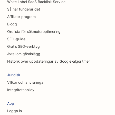
White Label SaaS Backlink Service
SEO för biltvättar
Så här fungerar det
SEO för bilhandlare
Affiliate-program
SEO för städtjänster
Blogg
Ordlista för sökmotoroptimering
SEO för kiropraktorer
SEO-guide
SEO för kattkaféer
Gratis SEO-verktyg
Avtal om gästinlägg
SEO för Chemical Peel-tjänster
Historik över uppdateringar av Google-algoritmer
SEO för klädbutiker
Juridisk
SEO för kraniofaciala kirurger
Villkor och anvisningar
SEO för kaféer
Integritetspolicy
SEO för kosmetiska kirurger
App
SEO för kreditföreningar
Logga in