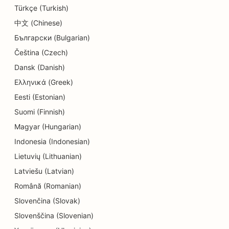
Türkçe (Turkish)
SEO för kemtvättar
中文 (Chinese)
Български (Bulgarian)
SEO för elektriker
Čeština (Czech)
SEO för elektronikbutiker
Dansk (Danish)
SEO för ingenjörsbyråer
Ελληνικά (Greek)
Eesti (Estonian)
SEO för endodontister
Suomi (Finnish)
SEO för underhållning och rekreation
Magyar (Hungarian)
SEO för Escape Rooms
Indonesia (Indonesian)
Lietuvių (Lithuanian)
EO för etniska restauranger
Latviešu (Latvian)
SEO för restauranger från jord till bord
Română (Romanian)
Slovenčina (Slovak)
SEO för Facelift-tjänster
Slovenščina (Slovenian)
SEO för familjerestauranger