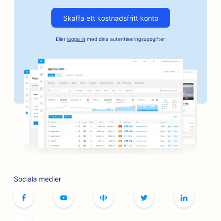
SEO för företag inom fordonsindustrin
Skaffa ett kostnadsfritt konto
SEO för borgenstjänster
Eller
logga in
med dina autentiseringsuppgifter
SEO för banker
SEO för bagerier
SEO för frisersalonger
SEO för BBQ-skivor
SEO för butiker
SEO för tjänster inom botox och fillers
SEO för bowlinghallar
Sociala medier
SEO för brädspelscaféer
SEO för bokhandlare