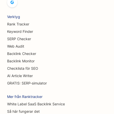
SEO för brödbagerier
SEO för bryggerier
Verktyg
SEO för bröstförstoringstjänster
Rank Tracker
Keyword Finder
SEO för bufférestauranger
SERP Checker
SEO för hamburgerbilar
Web Audit
Backlink Checker
SEO för brännskadekirurger
Backlink Monitor
SEO för kaféer
Checklista för SEO
SEO för konditorier
AI Article Writer
GRATIS: SERP-simulator
SEO för restauranger med avslappnad mat
SEO för matt- och golvbutiker
Mer från Ranktracker
White Label SaaS Backlink Service
SEO för biltvättar
Så här fungerar det