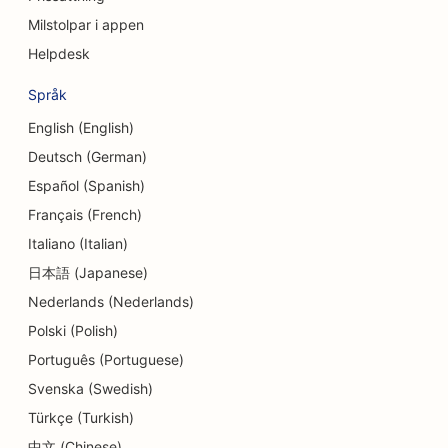
Milstolpar i appen
SEO för skuldrådgivningstjänster
Helpdesk
SEO för valutaväxlingstjänster
Språk
SEO för dansstudios
English (English)
Deutsch (German)
SEO för Dermabrasionstjänster
Español (Spanish)
SEO för tandläkarmottagningar
Français (French)
SEO för detaljhandelsbutiker
Italiano (Italian)
日本語 (Japanese)
SEO för matgäster
Nederlands (Nederlands)
SEO för cupcakebutiker
Polski (Polish)
SEO för utbildnings- och barnomsorgstjänster
Português (Portuguese)
Svenska (Swedish)
SEO för donutbutiker
Türkçe (Turkish)
SEO för kemtvättar
中文 (Chinese)