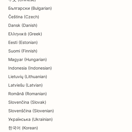
Български (Bulgarian)
SEO för elektriker
Čeština (Czech)
SEO för elektronikbutiker
Dansk (Danish)
SEO för ingenjörsbyråer
Ελληνικά (Greek)
Eesti (Estonian)
SEO för endodontister
Suomi (Finnish)
SEO för underhållning och rekreation
Magyar (Hungarian)
SEO för Escape Rooms
Indonesia (Indonesian)
Lietuvių (Lithuanian)
EO för etniska restauranger
Latviešu (Latvian)
SEO för restauranger från jord till bord
Română (Romanian)
Slovenčina (Slovak)
SEO för Facelift-tjänster
Slovenščina (Slovenian)
SEO för familjerestauranger
Українська (Ukrainian)
SEO för snabbmatsrestauranger
한국어 (Korean)