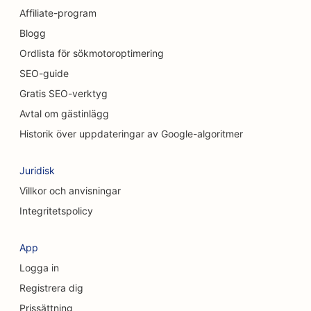
SEO för bilhandlare
Affiliate-program
SEO för städtjänster
Blogg
Ordlista för sökmotoroptimering
SEO för kiropraktorer
SEO-guide
SEO för kattkaféer
Gratis SEO-verktyg
Avtal om gästinlägg
SEO för Chemical Peel-tjänster
Historik över uppdateringar av Google-algoritmer
SEO för klädbutiker
Juridisk
SEO för kraniofaciala kirurger
Villkor och anvisningar
SEO för kaféer
Integritetspolicy
SEO för kosmetiska kirurger
App
SEO för kreditföreningar
Logga in
SEO för konsultföretag
Registrera dig
Prissättning
SEO för delikatessbutiker