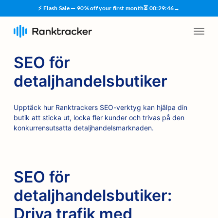
⚡ Flash Sale — 90% off your first month
⏳
00
:
29
:
45
→
SEO för
detaljhandelsbutiker
Upptäck hur Ranktrackers SEO-verktyg kan hjälpa din
butik att sticka ut, locka fler kunder och trivas på den
konkurrensutsatta detaljhandelsmarknaden.
SEO för
detaljhandelsbutiker:
Driva trafik med