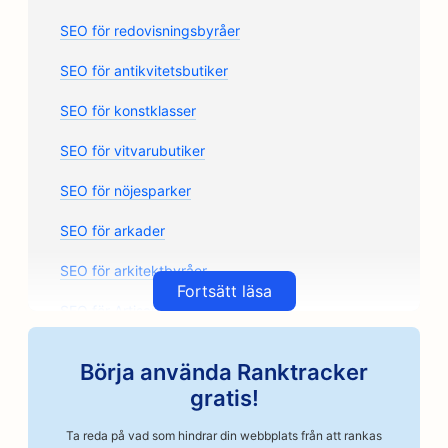
SEO för redovisningsbyråer
SEO för antikvitetsbutiker
SEO för konstklasser
SEO för vitvarubutiker
SEO för nöjesparker
SEO för arkader
SEO för arkitektbyråer
Fortsätt läsa
SEO för Artisan Coffee Roasters
SEO för bilreservdelsbutiker
Börja använda Ranktracker
SEO för bilverkstäder
gratis!
SEO för bilverkstäder
Ta reda på vad som hindrar din webbplats från att rankas