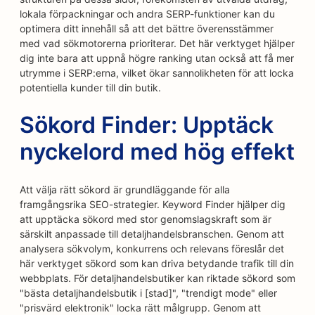
lokala förpackningar och andra SERP-funktioner kan du
optimera ditt innehåll så att det bättre överensstämmer
med vad sökmotorerna prioriterar. Det här verktyget hjälper
dig inte bara att uppnå högre ranking utan också att få mer
utrymme i SERP:erna, vilket ökar sannolikheten för att locka
potentiella kunder till din butik.
Sökord Finder: Upptäck
nyckelord med hög effekt
Att välja rätt sökord är grundläggande för alla
framgångsrika SEO-strategier. Keyword Finder hjälper dig
att upptäcka sökord med stor genomslagskraft som är
särskilt anpassade till detaljhandelsbranschen. Genom att
analysera sökvolym, konkurrens och relevans föreslår det
här verktyget sökord som kan driva betydande trafik till din
webbplats. För detaljhandelsbutiker kan riktade sökord som
"bästa detaljhandelsbutik i [stad]", "trendigt mode" eller
"prisvärd elektronik" locka rätt målgrupp. Genom att