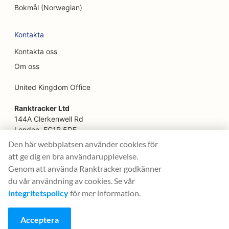
Bokmål (Norwegian)
SEO för blomsterhandlare
SEO för restauranger med god mat
Kontakta
Kontakta oss
SEO för finansiella tjänster
Om oss
SEO för livsmedelsbutiker
United Kingdom Office
SEO för franska konditorier
Ranktracker Ltd
SEO för food trucks
144A Clerkenwell Rd
London, EC1R 5DF
SEO för möbelaffärer
Company No: 08820809
Den här webbplatsen använder cookies för
felix@ranktracker.com
SEO för butiker med frusen yoghurt
att ge dig en bra användarupplevelse.
Genom att använda Ranktracker godkänner
SEO för allmäntandläkare (DDS eller DMD)
du vår användning av cookies. Se vår
integritetspolicy
för mer information.
2015 -
2026
© Ranktracker. All Rights Reserved.
SEO för Fusion Cuisine Trucks
SEO för daghem
Acceptera