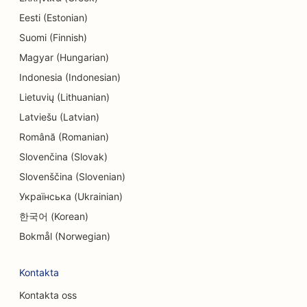
Eesti (Estonian)
SEO för endodontister
Suomi (Finnish)
SEO för underhållning och rekreation
Magyar (Hungarian)
SEO för Escape Rooms
Indonesia (Indonesian)
Lietuvių (Lithuanian)
EO för etniska restauranger
Latviešu (Latvian)
SEO för restauranger från jord till bord
Română (Romanian)
Slovenčina (Slovak)
SEO för Facelift-tjänster
Slovenščina (Slovenian)
SEO för familjerestauranger
Українська (Ukrainian)
SEO för snabbmatsrestauranger
한국어 (Korean)
Bokmål (Norwegian)
SEO för blomsterhandlare
SEO för restauranger med god mat
Kontakta
Kontakta oss
SEO för finansiella tjänster