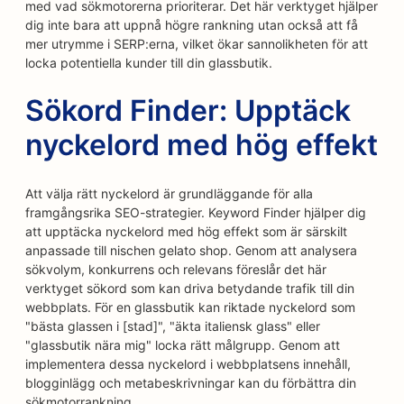
med vad sökmotorerna prioriterar. Det här verktyget hjälper
dig inte bara att uppnå högre rankning utan också att få
mer utrymme i SERP:erna, vilket ökar sannolikheten för att
locka potentiella kunder till din glassbutik.
Sökord Finder: Upptäck
nyckelord med hög effekt
Att välja rätt nyckelord är grundläggande för alla
framgångsrika SEO-strategier. Keyword Finder hjälper dig
att upptäcka nyckelord med hög effekt som är särskilt
anpassade till nischen gelato shop. Genom att analysera
sökvolym, konkurrens och relevans föreslår det här
verktyget sökord som kan driva betydande trafik till din
webbplats. För en glassbutik kan riktade nyckelord som
"bästa glassen i [stad]", "äkta italiensk glass" eller
"glassbutik nära mig" locka rätt målgrupp. Genom att
implementera dessa nyckelord i webbplatsens innehåll,
blogginlägg och metabeskrivningar kan du förbättra din
sökmotorrankning.