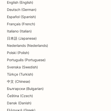
SEO för dansstudios
English (English)
Deutsch (German)
SEO för Dermabrasionstjänster
Español (Spanish)
SEO för tandläkarmottagningar
Français (French)
SEO för detaljhandelsbutiker
Italiano (Italian)
日本語 (Japanese)
SEO för matgäster
Nederlands (Nederlands)
SEO för cupcakebutiker
Polski (Polish)
SEO för utbildnings- och barnomsorgstjänster
Português (Portuguese)
Svenska (Swedish)
SEO för donutbutiker
Türkçe (Turkish)
SEO för kemtvättar
中文 (Chinese)
Български (Bulgarian)
SEO för elektriker
Čeština (Czech)
SEO för elektronikbutiker
Dansk (Danish)
SEO för ingenjörsbyråer
Ελληνικά (Greek)