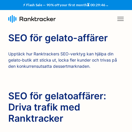
⚡ Flash Sale — 90% off your first month
⏳
00
:
29
:
45
→
SEO för gelato-affärer
Upptäck hur Ranktrackers SEO-verktyg kan hjälpa din
gelato-butik att sticka ut, locka fler kunder och trivas på
den konkurrensutsatta dessertmarknaden.
SEO för gelatoaffärer:
Driva trafik med
Ranktracker