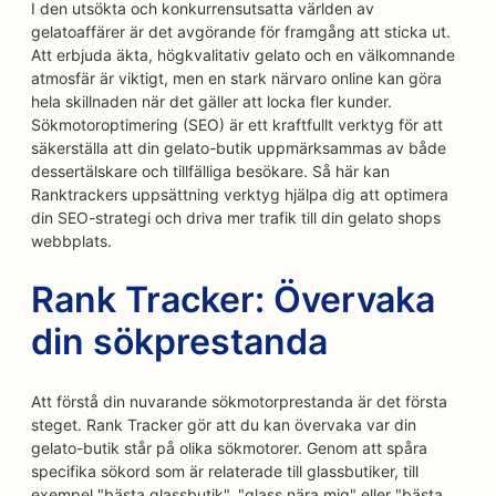
I den utsökta och konkurrensutsatta världen av
gelatoaffärer är det avgörande för framgång att sticka ut.
Att erbjuda äkta, högkvalitativ gelato och en välkomnande
atmosfär är viktigt, men en stark närvaro online kan göra
hela skillnaden när det gäller att locka fler kunder.
Sökmotoroptimering (SEO) är ett kraftfullt verktyg för att
säkerställa att din gelato-butik uppmärksammas av både
dessertälskare och tillfälliga besökare. Så här kan
Ranktrackers uppsättning verktyg hjälpa dig att optimera
din SEO-strategi och driva mer trafik till din gelato shops
webbplats.
Rank Tracker: Övervaka
din sökprestanda
Att förstå din nuvarande sökmotorprestanda är det första
steget. Rank Tracker gör att du kan övervaka var din
gelato-butik står på olika sökmotorer. Genom att spåra
specifika sökord som är relaterade till glassbutiker, till
exempel "bästa glassbutik", "glass nära mig" eller "bästa