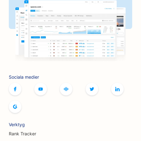
SEO för bagerier
SEO för frisersalonger
SEO för BBQ-skivor
SEO för butiker
SEO för tjänster inom botox och fillers
SEO för bowlinghallar
Sociala medier
SEO för brädspelscaféer
SEO för bokhandlare
SEO för brödbagerier
SEO för bryggerier
Verktyg
SEO för bröstförstoringstjänster
Rank Tracker