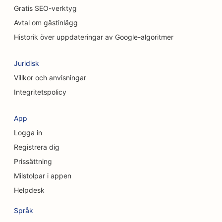
SEO för kattkaféer
Gratis SEO-verktyg
Avtal om gästinlägg
SEO för Chemical Peel-tjänster
Historik över uppdateringar av Google-algoritmer
SEO för klädbutiker
Juridisk
SEO för kraniofaciala kirurger
Villkor och anvisningar
SEO för kaféer
Integritetspolicy
SEO för kosmetiska kirurger
App
SEO för kreditföreningar
Logga in
SEO för konsultföretag
Registrera dig
Prissättning
SEO för delikatessbutiker
Milstolpar i appen
SEO för skuldrådgivningstjänster
Helpdesk
SEO för valutaväxlingstjänster
Språk