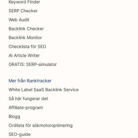
Keyword Finder
SEO för bufférestauranger
SERP Checker
SEO för hamburgerbilar
Web Audit
Backlink Checker
SEO för brännskadekirurger
Backlink Monitor
SEO för kaféer
Checklista för SEO
SEO för konditorier
AI Article Writer
GRATIS: SERP-simulator
SEO för restauranger med avslappnad mat
SEO för matt- och golvbutiker
Mer från Ranktracker
White Label SaaS Backlink Service
SEO för biltvättar
Så här fungerar det
SEO för bilhandlare
Affiliate-program
SEO för städtjänster
Blogg
Ordlista för sökmotoroptimering
SEO för kiropraktorer
SEO-guide