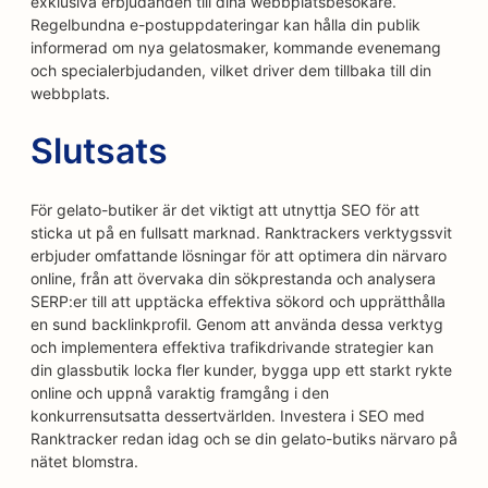
exklusiva erbjudanden till dina webbplatsbesökare.
Regelbundna e-postuppdateringar kan hålla din publik
informerad om nya gelatosmaker, kommande evenemang
och specialerbjudanden, vilket driver dem tillbaka till din
webbplats.
Slutsats
För gelato-butiker är det viktigt att utnyttja SEO för att
sticka ut på en fullsatt marknad. Ranktrackers verktygssvit
erbjuder omfattande lösningar för att optimera din närvaro
online, från att övervaka din sökprestanda och analysera
SERP:er till att upptäcka effektiva sökord och upprätthålla
en sund backlinkprofil. Genom att använda dessa verktyg
och implementera effektiva trafikdrivande strategier kan
din glassbutik locka fler kunder, bygga upp ett starkt rykte
online och uppnå varaktig framgång i den
konkurrensutsatta dessertvärlden. Investera i SEO med
Ranktracker redan idag och se din gelato-butiks närvaro på
nätet blomstra.