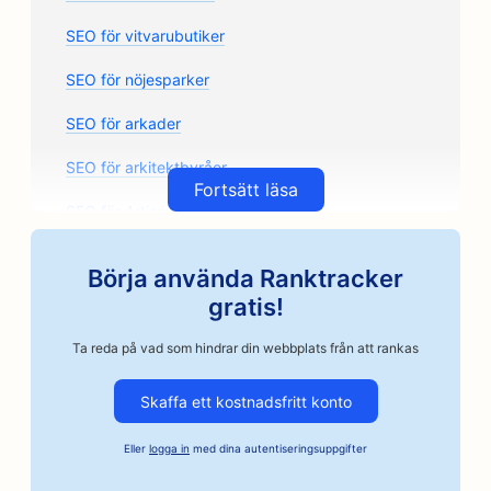
SEO för vitvarubutiker
SEO för nöjesparker
SEO för arkader
SEO för arkitektbyråer
Fortsätt läsa
SEO för Artisan Coffee Roasters
SEO för bilreservdelsbutiker
Börja använda Ranktracker
SEO för bilverkstäder
gratis!
SEO för bilverkstäder
Ta reda på vad som hindrar din webbplats från att rankas
SEO för företag inom fordonsindustrin
Skaffa ett kostnadsfritt konto
SEO för borgenstjänster
Eller
logga in
med dina autentiseringsuppgifter
SEO för banker