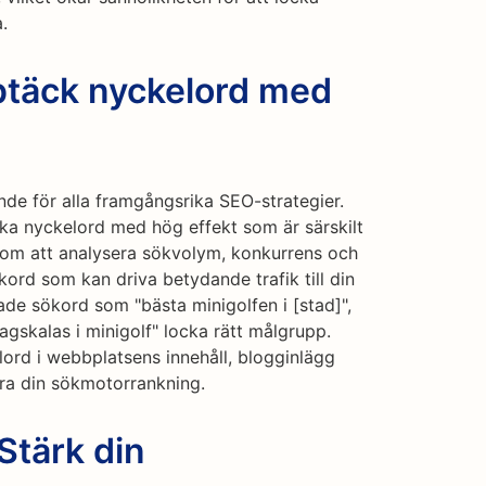
.
ptäck nyckelord med
nde för alla framgångsrika SEO-strategier.
cka nyckelord med hög effekt som är särskilt
nom att analysera sökvolym, konkurrens och
kord som kan driva betydande trafik till din
ade sökord som "bästa minigolfen i [stad]",
dagskalas i minigolf" locka rätt målgrupp.
rd i webbplatsens innehåll, blogginlägg
ra din sökmotorrankning.
Stärk din