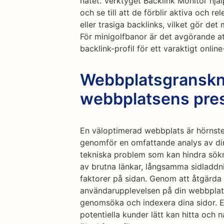
nätet. Verktyget Backlink Monitor hjäl
och se till att de förblir aktiva och r
eller trasiga backlinks, vilket gör det
För minigolfbanor är det avgörande a
backlink-profil för ett varaktigt onli
Webbplatsgranskn
webbplatsens pre
En väloptimerad webbplats är hörnste
genomför en omfattande analys av din
tekniska problem som kan hindra sökm
av brutna länkar, långsamma sidladdn
faktorer på sidan. Genom att åtgärda
användarupplevelsen på din webbplats,
genomsöka och indexera dina sidor. E
potentiella kunder lätt kan hitta och n