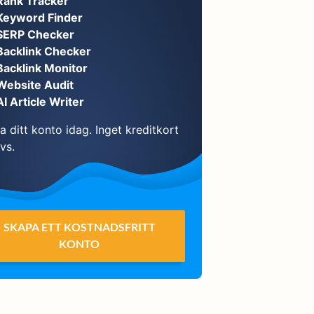
Rank Tracker
Keyword Finder
SERP Checker
Backlink Checker
Backlink Monitor
Website Audit
AI Article Writer
 ditt konto idag. Inget kreditkort
vs.
SKAPA ETT KOSTNADSFRITT
KONTO