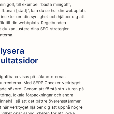
inigolf, till exempel "bästa minigolf",
olfbana i [stad]", kan du se hur din webbplats
 insikter om din synlighet och hjälper dig att
afik till din webbplats. Regelbunden
 du kan justera dina SEO-strategier
nterna.
lysera
ultatsidor
inigolfbana visas på sökmotorernas
nkurrenterna. Med SERP Checker-verktyget
tade sökord. Genom att förstå strukturen på
tdrag, lokala förpackningar och andra
innehåll så att det bättre överensstämmer
 här verktyget hjälper dig att uppnå högre
 vilket ökar sannolikheten för att locka