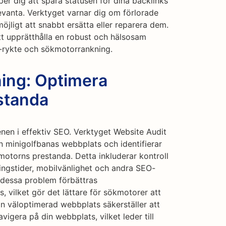
per dig att spåra statusen för dina backlinks
elevanta. Verktyget varnar dig om förlorade
 möjligt att snabbt ersätta eller reparera dem.
tt upprätthålla en robust och hälsosam
ne-rykte och sökmotorrankning.
ing: Optimera
standa
nen i effektiv SEO. Verktyget Website Audit
 minigolfbanas webbplats och identifierar
otorns prestanda. Detta inkluderar kontroll
ingstider, mobilvänlighet och andra SEO-
 dessa problem förbättras
 vilket gör det lättare för sökmotorer att
n väloptimerad webbplats säkerställer att
avigera på din webbplats, vilket leder till