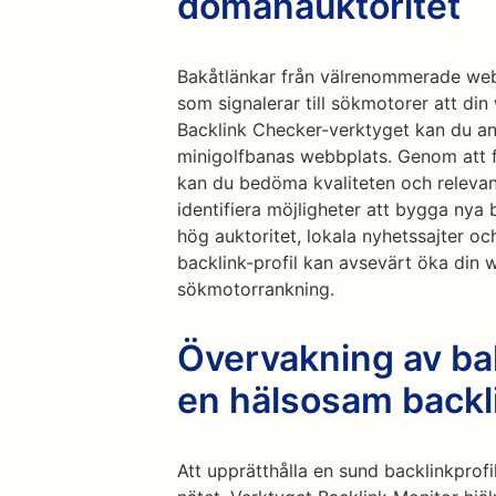
domänauktoritet
Bakåtlänkar från välrenommerade webb
som signalerar till sökmotorer att din
Backlink Checker-verktyget kan du an
minigolfbanas webbplats. Genom att fö
kan du bedöma kvaliteten och releva
identifiera möjligheter att bygga nya
hög auktoritet, lokala nyhetssajter o
backlink-profil kan avsevärt öka din 
sökmotorrankning.
Övervakning av bak
en hälsosam backli
Att upprätthålla en sund backlinkprofil 