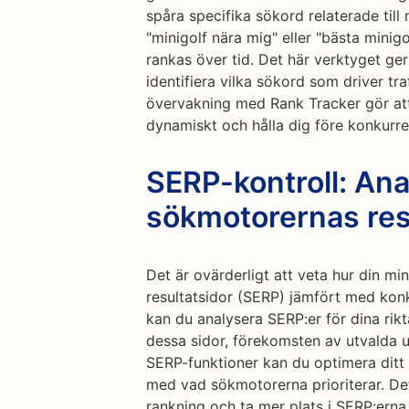
spåra specifika sökord relaterade till m
"minigolf nära mig" eller "bästa minig
rankas över tid. Det här verktyget ger
identifiera vilka sökord som driver tr
övervakning med Rank Tracker gör att
dynamiskt och hålla dig före konkurre
SERP-kontroll: Ana
sökmotorernas res
Det är ovärderligt att veta hur din m
resultatsidor (SERP) jämfört med ko
kan du analysera SERP:er för dina rik
dessa sidor, förekomsten av utvalda u
SERP-funktioner kan du optimera ditt 
med vad sökmotorerna prioriterar. Det
rankning och ta mer plats i SERP:erna,