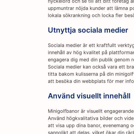
nyckelord och se till att ditt företag
uppmuntrar nöjda kunder att lämna pos
lokala sökrankning och locka fler bes
Utnyttja sociala medier
Sociala medier är ett kraftfullt verktyg
innehåll av hög kvalitet på plattfor
engagera dig med din publik genom re
Sociala medier kan också vara ett bra
titta bakom kulisserna på din minigo
att besöka din webbplats för mer info
Använd visuellt innehåll
Minigolfbanor är visuellt engagerande 
Använd högkvalitativa bilder och vide
att visa upp dina banor, evenemang oc
sannolikt att delas, vilket ökar din räc