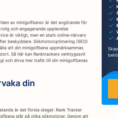
ärlden av minigolfbanor är det avgörande för
n rolig och engagerande upplevelse
ice är viktigt, men en stark online-närvaro
a fler beskyddare. Sökmotoroptimering (SEO)
rställa att din minigolfbana uppmärksammas
Skapa
stort. Så här kan Ranktrackers verktygssvit
behö
i och driva mer trafik till din minigolfbanas
rvaka din
tanda är det första steget. Rank Tracker
golfbana står på olika sökmotorer. Genom att