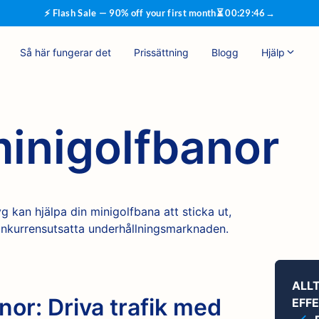
⚡ Flash Sale — 90% off your first month
⏳
00
:
29
:
46
→
Så här fungerar det
Prissättning
Blogg
Hjälp
minigolfbanor
kan hjälpa din minigolfbana att sticka ut,
konkurrensutsatta underhållningsmarknaden.
ALL
nor: Driva trafik med
EFFE