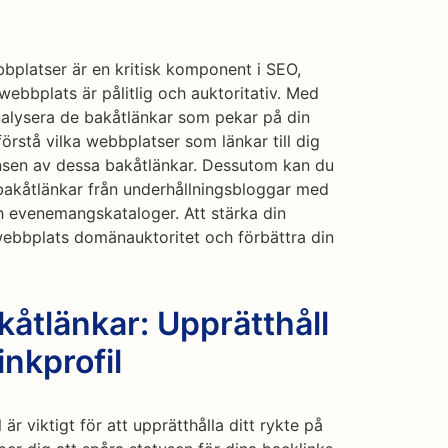
platser är en kritisk komponent i SEO,
 webbplats är pålitlig och auktoritativ. Med
alysera de bakåtlänkar som pekar på din
rstå vilka webbplatser som länkar till dig
nsen av dessa bakåtlänkar. Dessutom kan du
 bakåtlänkar från underhållningsbloggar med
ch evenemangskataloger. Att stärka din
webbplats domänauktoritet och förbättra din
åtlänkar: Upprätthåll
nkprofil
är viktigt för att upprätthålla ditt rykte på