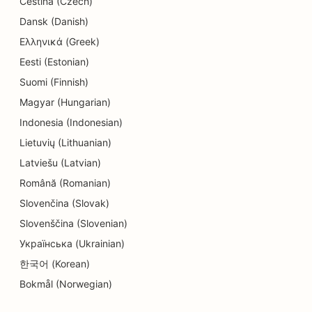
Čeština (Czech)
SEO för elektriker
Dansk (Danish)
SEO för elektronikbutiker
Ελληνικά (Greek)
Eesti (Estonian)
SEO för endodontister
Suomi (Finnish)
SEO för underhållning och rekreation
Magyar (Hungarian)
SEO för ingenjörsbyråer
Indonesia (Indonesian)
Lietuvių (Lithuanian)
EO för etniska restauranger
Latviešu (Latvian)
SEO för Escape Rooms
Română (Romanian)
Slovenčina (Slovak)
SEO för Facelift-tjänster
Slovenščina (Slovenian)
SEO för familjerestauranger
Українська (Ukrainian)
SEO för restauranger från jord till bord
한국어 (Korean)
Bokmål (Norwegian)
SEO för finansiella planerare