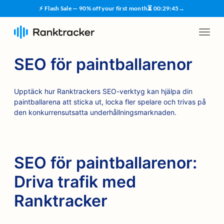
⚡ Flash Sale — 90% off your first month
⏳
00
:
29
:
44
→
SEO för paintballarenor
Upptäck hur Ranktrackers SEO-verktyg kan hjälpa din
paintballarena att sticka ut, locka fler spelare och trivas på
den konkurrensutsatta underhållningsmarknaden.
SEO för paintballarenor:
Driva trafik med
Ranktracker