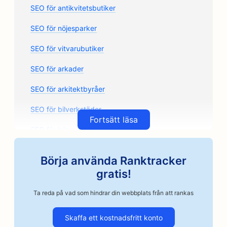
SEO för antikvitetsbutiker
SEO för nöjesparker
SEO för vitvarubutiker
SEO för arkader
SEO för arkitektbyråer
SEO för bilverkstäder
Fortsätt läsa
SEO för bilreservdelsbutiker
SEO för konstklasser
Börja använda Ranktracker
SEO för bilverkstäder
gratis!
SEO för Artisan Coffee Roasters
Ta reda på vad som hindrar din webbplats från att rankas
SEO för borgenstjänster
Skaffa ett kostnadsfritt konto