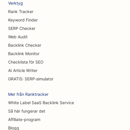
Verktyg
SEO för bröstförstoringstjänster
Rank Tracker
Keyword Finder
SEO för bufférestauranger
SERP Checker
SEO för hamburgerbilar
Web Audit
Backlink Checker
SEO för konditorier
Backlink Monitor
SEO för bilhandlare
Checklista för SEO
SEO för brännskadekirurger
AI Article Writer
GRATIS: SERP-simulator
SEO för biltvättar
SEO för kaféer
Mer från Ranktracker
White Label SaaS Backlink Service
SEO för matt- och golvbutiker
Så här fungerar det
SEO för restauranger med avslappnad mat
Affiliate-program
SEO för Chemical Peel-tjänster
Blogg