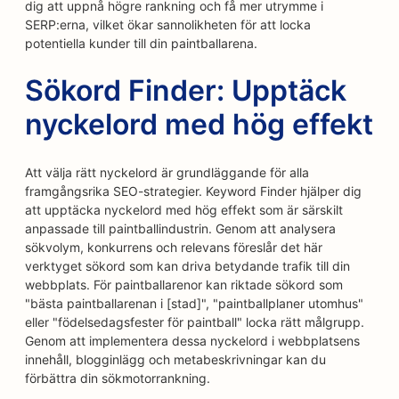
dig att uppnå högre rankning och få mer utrymme i
SERP:erna, vilket ökar sannolikheten för att locka
potentiella kunder till din paintballarena.
Sökord Finder: Upptäck
nyckelord med hög effekt
Att välja rätt nyckelord är grundläggande för alla
framgångsrika SEO-strategier. Keyword Finder hjälper dig
att upptäcka nyckelord med hög effekt som är särskilt
anpassade till paintballindustrin. Genom att analysera
sökvolym, konkurrens och relevans föreslår det här
verktyget sökord som kan driva betydande trafik till din
webbplats. För paintballarenor kan riktade sökord som
"bästa paintballarenan i [stad]", "paintballplaner utomhus"
eller "födelsedagsfester för paintball" locka rätt målgrupp.
Genom att implementera dessa nyckelord i webbplatsens
innehåll, blogginlägg och metabeskrivningar kan du
förbättra din sökmotorrankning.