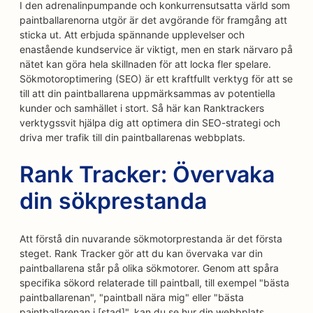
I den adrenalinpumpande och konkurrensutsatta värld som
paintballarenorna utgör är det avgörande för framgång att
sticka ut. Att erbjuda spännande upplevelser och
enastående kundservice är viktigt, men en stark närvaro på
nätet kan göra hela skillnaden för att locka fler spelare.
Sökmotoroptimering (SEO) är ett kraftfullt verktyg för att se
till att din paintballarena uppmärksammas av potentiella
kunder och samhället i stort. Så här kan Ranktrackers
verktygssvit hjälpa dig att optimera din SEO-strategi och
driva mer trafik till din paintballarenas webbplats.
Rank Tracker: Övervaka
din sökprestanda
Att förstå din nuvarande sökmotorprestanda är det första
steget. Rank Tracker gör att du kan övervaka var din
paintballarena står på olika sökmotorer. Genom att spåra
specifika sökord relaterade till paintball, till exempel "bästa
paintballarenan", "paintball nära mig" eller "bästa
paintballarenan i [stad]", kan du se hur din webbplats