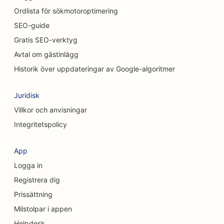
Ordlista för sökmotoroptimering
SEO för kattkaféer
SEO-guide
SEO för kiropraktorer
Gratis SEO-verktyg
Avtal om gästinlägg
SEO för städtjänster
Historik över uppdateringar av Google-algoritmer
SEO för kaféer
Juridisk
SEO för konsultföretag
Villkor och anvisningar
SEO för kosmetiska kirurger
Integritetspolicy
SEO för klädbutiker
App
SEO för valutaväxlingstjänster
Logga in
SEO för kraniofaciala kirurger
Registrera dig
Prissättning
SEO för kreditföreningar
Milstolpar i appen
SEO för cupcakebutiker
Helpdesk