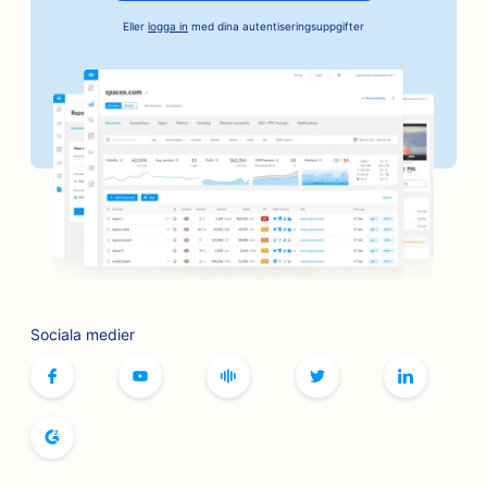
SEO för företag inom fordonsindustrin
Eller
logga in
med dina autentiseringsuppgifter
SEO för bagerier
SEO för frisersalonger
SEO för banker
SEO för bokhandlare
SEO för BBQ-skivor
SEO för brädspelscaféer
SEO för tjänster inom botox och fillers
Sociala medier
SEO för butiker
SEO för brödbagerier
SEO för bowlinghallar
SEO för bryggerier