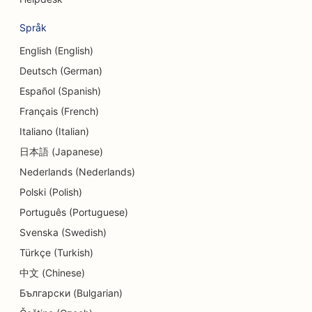
SEO för dansstudios
Språk
SEO för daghem
English (English)
Deutsch (German)
SEO för skuldrådgivningstjänster
Español (Spanish)
SEO för tandläkarmottagningar
Français (French)
SEO för delikatessbutiker
Italiano (Italian)
日本語 (Japanese)
SEO för matgäster
Nederlands (Nederlands)
SEO för Dermabrasionstjänster
Polski (Polish)
SEO för detaljhandelsbutiker
Português (Portuguese)
Svenska (Swedish)
SEO för donutbutiker
Türkçe (Turkish)
SEO för utbildnings- och barnomsorgstjänster
中文 (Chinese)
Български (Bulgarian)
SEO för kemtvättar