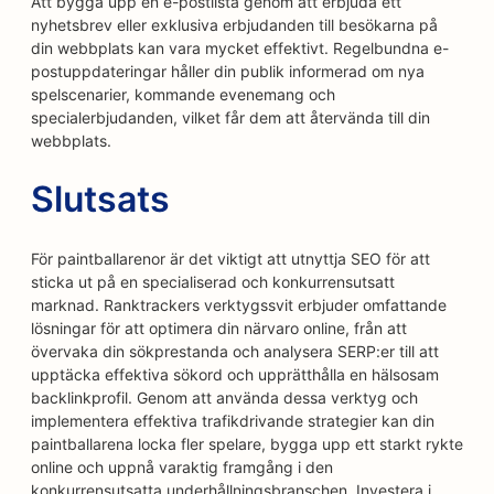
Att bygga upp en e-postlista genom att erbjuda ett
nyhetsbrev eller exklusiva erbjudanden till besökarna på
din webbplats kan vara mycket effektivt. Regelbundna e-
postuppdateringar håller din publik informerad om nya
spelscenarier, kommande evenemang och
specialerbjudanden, vilket får dem att återvända till din
webbplats.
Slutsats
För paintballarenor är det viktigt att utnyttja SEO för att
sticka ut på en specialiserad och konkurrensutsatt
marknad. Ranktrackers verktygssvit erbjuder omfattande
lösningar för att optimera din närvaro online, från att
övervaka din sökprestanda och analysera SERP:er till att
upptäcka effektiva sökord och upprätthålla en hälsosam
backlinkprofil. Genom att använda dessa verktyg och
implementera effektiva trafikdrivande strategier kan din
paintballarena locka fler spelare, bygga upp ett starkt rykte
online och uppnå varaktig framgång i den
konkurrensutsatta underhållningsbranschen. Investera i