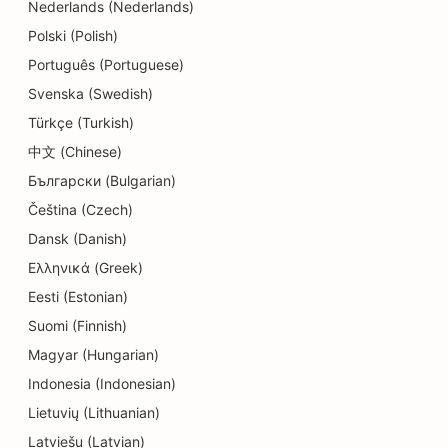
Nederlands (Nederlands)
SEO für Detailgeschäfte
Polski (Polish)
SEO für Gastronomen
Português (Portuguese)
SEO für Cupcake-Läden
Svenska (Swedish)
Türkçe (Turkish)
SEO für Bildungs- und Kinderbetreuungsdienste
中文 (Chinese)
SEO für Donut-Läden
Български (Bulgarian)
SEO für Elektriker
Čeština (Czech)
Dansk (Danish)
SEO für Textilreinigungen
Ελληνικά (Greek)
SEO für Elektronikfachgeschäfte
Eesti (Estonian)
Suomi (Finnish)
SEO für Ingenieurbüros
Magyar (Hungarian)
SEO für Endodontologen
Indonesia (Indonesian)
SEO für Unterhaltung und Freizeit
Lietuvių (Lithuanian)
Latviešu (Latvian)
SEO für Escape Rooms