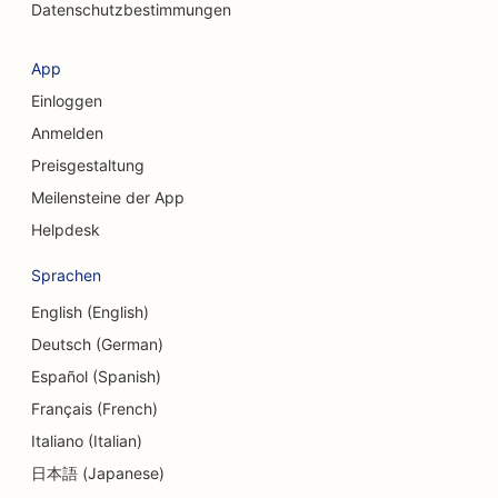
Datenschutzbestimmungen
SEO für Coffee Shops
SEO für kosmetische Chirurgen
App
Einloggen
SEO für Kreditgenossenschaften
Anmelden
SEO für Beratungsunternehmen
Preisgestaltung
SEO für Feinkostläden
Meilensteine der App
Helpdesk
SEO für Schuldnerberatungsdienste
Sprachen
SEO für Währungsumtausch-Dienstleistungen
English (English)
SEO für Tanzstudios
Deutsch (German)
SEO für Dermabrasionsdienstleistungen
Español (Spanish)
Français (French)
SEO für Kindertagesstätten
Italiano (Italian)
SEO für Zahnkliniken
日本語 (Japanese)