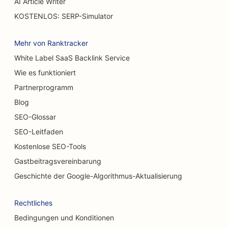
AI Article Writer
SEO für Restaurants, die zwanglos speisen
KOSTENLOS: SERP-Simulator
SEO für Geschäfte für Teppiche und Bodenbeläge
Mehr von Ranktracker
SEO für Burger Trucks
White Label SaaS Backlink Service
Wie es funktioniert
SEO für Autowaschanlagen
Partnerprogramm
SEO für Autohäuser
Blog
SEO für Reinigungsdienste
SEO-Glossar
SEO-Leitfaden
SEO für Chiropraktiker
Kostenlose SEO-Tools
SEO für Katzencafés
Gastbeitragsvereinbarung
SEO für chemische Peeling-Dienstleistungen
Geschichte der Google-Algorithmus-Aktualisierung
SEO für Bekleidungsgeschäfte
Rechtliches
SEO für kraniofaziale Chirurgen
Bedingungen und Konditionen