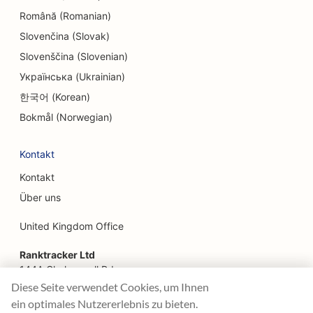
Română (Romanian)
EO für ethnische Restaurants
Slovenčina (Slovak)
SEO für Bauernhof-zu-Tisch-Restaurants
Slovenščina (Slovenian)
Українська (Ukrainian)
SEO für Facelifting-Dienstleistungen
한국어 (Korean)
SEO für Familienrestaurants
Bokmål (Norwegian)
SEO für Fast Food Restaurants
Kontakt
SEO für Floristen
Kontakt
SEO für Feinschmecker-Restaurants
Über uns
SEO für Finanzdienstleistungen
United Kingdom Office
SEO für Food Courts
Ranktracker Ltd
144A Clerkenwell Rd
SEO für französische Konditoreien
London, EC1R 5DF
Diese Seite verwendet Cookies, um Ihnen
Company No: 08820809
ein optimales Nutzererlebnis zu bieten.
SEO für Food Trucks