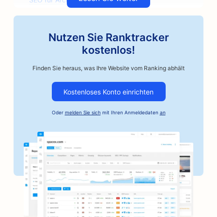
SEO für handwerkliche Kaffeeröster
Nutzen Sie Ranktracker
SEO für Autoteile-Geschäfte
kostenlos!
SEO für Autowerkstätten
Finden Sie heraus, was Ihre Website vom Ranking abhält
SEO für Autowerkstätten
Kostenloses Konto einrichten
SEO für Automobilunternehmen
Oder
melden Sie sich
mit Ihren Anmeldedaten
an
SEO für Kautionsdienste
SEO für Banken
SEO für Bäckereien
SEO für Friseurläden
SEO für BBQ-Joints
SEO für Boutiquen