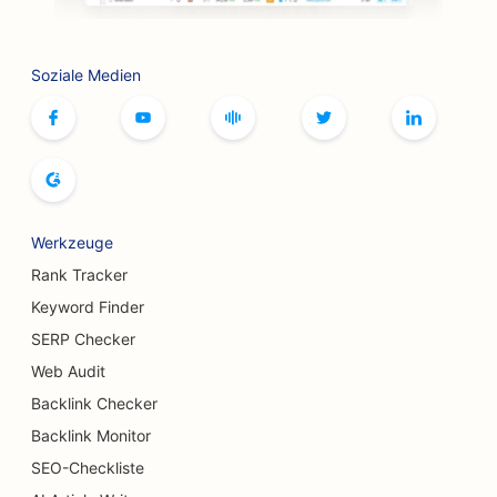
SEO für Botox und Fillers Dienstleistungen
Soziale Medien
SEO für Bowlingbahnen
SEO für Brettspiel-Cafés
SEO für Buchläden
SEO für Brotbäckereien
Werkzeuge
SEO für Brauereien
Rank Tracker
SEO für Brustvergrößerungsdienste
Keyword Finder
SERP Checker
SEO für Buffet-Restaurants
Web Audit
SEO für Verbrennungschirurgen
Backlink Checker
SEO für Cafés
Backlink Monitor
SEO-Checkliste
SEO für Konditoreien