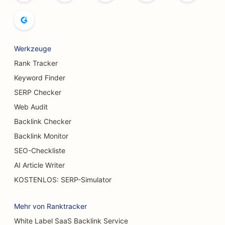
SEO für Buchläden
SEO für Brotbäckereien
Werkzeuge
SEO für Brauereien
Rank Tracker
SEO für Brustvergrößerungsdienste
Keyword Finder
SERP Checker
SEO für Buffet-Restaurants
Web Audit
SEO für Verbrennungschirurgen
Backlink Checker
SEO für Cafés
Backlink Monitor
SEO-Checkliste
SEO für Konditoreien
AI Article Writer
SEO für Restaurants, die zwanglos speisen
KOSTENLOS: SERP-Simulator
SEO für Geschäfte für Teppiche und Bodenbeläge
Mehr von Ranktracker
SEO für Burger Trucks
White Label SaaS Backlink Service