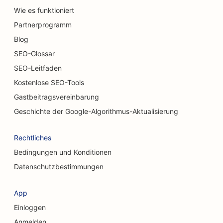
Wie es funktioniert
SEO für Autowaschanlagen
Partnerprogramm
SEO für Autohäuser
Blog
SEO für Reinigungsdienste
SEO-Glossar
SEO-Leitfaden
SEO für Chiropraktiker
Kostenlose SEO-Tools
SEO für Katzencafés
Gastbeitragsvereinbarung
SEO für chemische Peeling-Dienstleistungen
Geschichte der Google-Algorithmus-Aktualisierung
SEO für Bekleidungsgeschäfte
Rechtliches
SEO für kraniofaziale Chirurgen
Bedingungen und Konditionen
Datenschutzbestimmungen
SEO für Coffee Shops
SEO für kosmetische Chirurgen
App
Einloggen
SEO für Kreditgenossenschaften
Anmelden