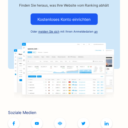
Finden Sie heraus, was Ihre Website vom Ranking abhält
SEO für Autowerkstätten
Kostenloses Konto einrichten
SEO für Automobilunternehmen
Oder
melden Sie sich
mit Ihren Anmeldedaten
an
SEO für Kautionsdienste
SEO für Banken
SEO für Bäckereien
SEO für Friseurläden
SEO für BBQ-Joints
SEO für Boutiquen
SEO für Botox und Fillers Dienstleistungen
Soziale Medien
SEO für Bowlingbahnen
SEO für Brettspiel-Cafés