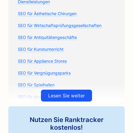
Dienstleistungen
SEO für Ästhetische Chirurgen
SEO für Wirtschaftsprüfungsgesellschaften
SEO für Antiquitätengeschäfte
SEO für Kunstunterricht
SEO für Appliance Stores
SEO für Vergnügungsparks
SEO für Spielhallen
Lesen Sie weiter
SEO für Architekturbüros
SEO für handwerkliche Kaffeeröster
Nutzen Sie Ranktracker
SEO für Autoteile-Geschäfte
kostenlos!
SEO für Autowerkstätten