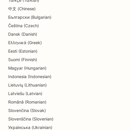
Türkçe (Turkish)
SEO für Bildungs- und Kinderbetreuungsdienste
中文 (Chinese)
SEO für Donut-Läden
Български (Bulgarian)
SEO für Elektriker
Čeština (Czech)
Dansk (Danish)
SEO für Textilreinigungen
Ελληνικά (Greek)
SEO für Elektronikfachgeschäfte
Eesti (Estonian)
Suomi (Finnish)
SEO für Ingenieurbüros
Magyar (Hungarian)
SEO für Endodontologen
Indonesia (Indonesian)
SEO für Unterhaltung und Freizeit
Lietuvių (Lithuanian)
Latviešu (Latvian)
SEO für Escape Rooms
Română (Romanian)
EO für ethnische Restaurants
Slovenčina (Slovak)
SEO für Bauernhof-zu-Tisch-Restaurants
Slovenščina (Slovenian)
Українська (Ukrainian)
SEO für Facelifting-Dienstleistungen