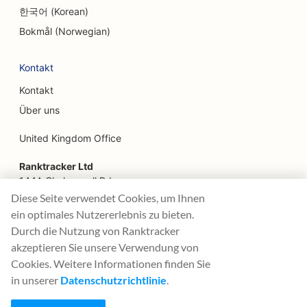
한국어 (Korean)
SEO für Familienrestaurants
Bokmål (Norwegian)
SEO für Fast Food Restaurants
Kontakt
SEO für Floristen
Kontakt
SEO für Feinschmecker-Restaurants
Über uns
SEO für Finanzdienstleistungen
United Kingdom Office
SEO für Food Courts
Ranktracker Ltd
144A Clerkenwell Rd
SEO für französische Konditoreien
London, EC1R 5DF
Diese Seite verwendet Cookies, um Ihnen
Company No: 08820809
ein optimales Nutzererlebnis zu bieten.
SEO für Food Trucks
felix@ranktracker.com
Durch die Nutzung von Ranktracker
SEO für Möbelhäuser
akzeptieren Sie unsere Verwendung von
Cookies. Weitere Informationen finden Sie
SEO für Frozen Yogurt Stores
in unserer
Datenschutzrichtlinie
.
2015 -
2026
© Ranktracker. All Rights Reserved.
SEO für Allgemeinzahnärzte (DDS oder DMD)