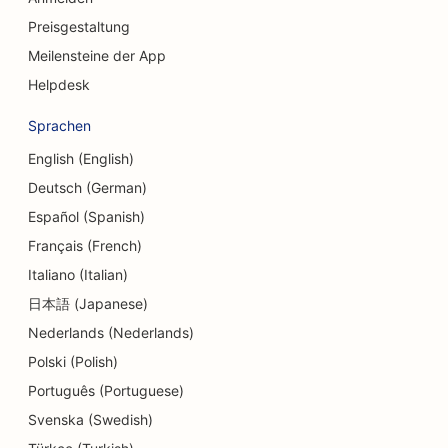
SEO für Beratungsunternehmen
Preisgestaltung
SEO für Feinkostläden
Meilensteine der App
Helpdesk
SEO für Schuldnerberatungsdienste
Sprachen
SEO für Währungsumtausch-Dienstleistungen
English (English)
SEO für Tanzstudios
Deutsch (German)
SEO für Dermabrasionsdienstleistungen
Español (Spanish)
Français (French)
SEO für Kindertagesstätten
Italiano (Italian)
SEO für Zahnkliniken
日本語 (Japanese)
Nederlands (Nederlands)
SEO für Detailgeschäfte
Polski (Polish)
SEO für Gastronomen
Português (Portuguese)
SEO für Cupcake-Läden
Svenska (Swedish)