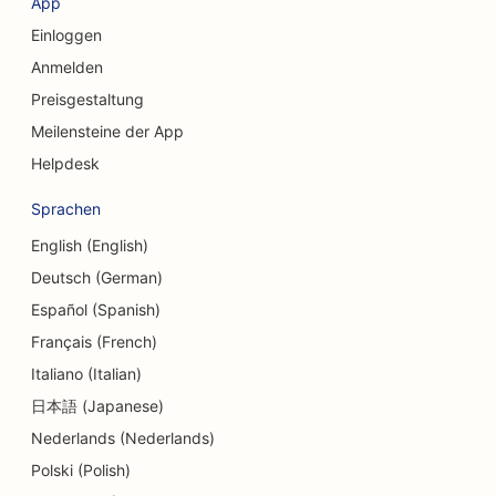
App
Einloggen
SEO für Kreditgenossenschaften
Anmelden
SEO für Beratungsunternehmen
Preisgestaltung
SEO für Feinkostläden
Meilensteine der App
Helpdesk
SEO für Schuldnerberatungsdienste
Sprachen
SEO für Währungsumtausch-Dienstleistungen
English (English)
SEO für Tanzstudios
Deutsch (German)
SEO für Dermabrasionsdienstleistungen
Español (Spanish)
Français (French)
SEO für Kindertagesstätten
Italiano (Italian)
SEO für Zahnkliniken
日本語 (Japanese)
Nederlands (Nederlands)
SEO für Detailgeschäfte
Polski (Polish)
SEO für Gastronomen