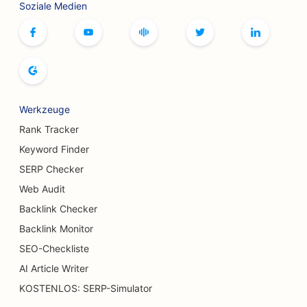
Soziale Medien
SEO für Bowlingbahnen
SEO für Brettspiel-Cafés
SEO für Buchläden
SEO für Brotbäckereien
Werkzeuge
SEO für Brauereien
Rank Tracker
SEO für Brustvergrößerungsdienste
Keyword Finder
SERP Checker
SEO für Buffet-Restaurants
Web Audit
SEO für Verbrennungschirurgen
Backlink Checker
SEO für Cafés
Backlink Monitor
SEO-Checkliste
SEO für Konditoreien
AI Article Writer
SEO für Restaurants, die zwanglos speisen
KOSTENLOS: SERP-Simulator