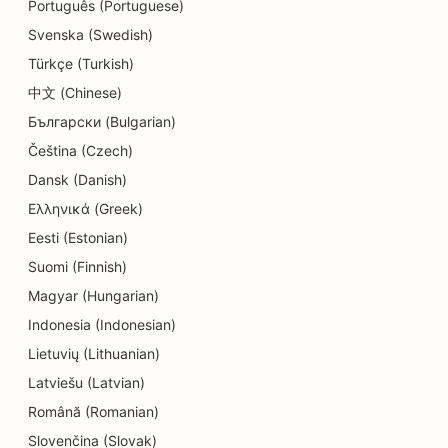
Português (Portuguese)
SEO für Cupcake-Läden
Svenska (Swedish)
Türkçe (Turkish)
SEO für Bildungs- und Kinderbetreuungsdienste
中文 (Chinese)
SEO für Donut-Läden
Български (Bulgarian)
SEO für Elektriker
Čeština (Czech)
Dansk (Danish)
SEO für Textilreinigungen
Ελληνικά (Greek)
SEO für Elektronikfachgeschäfte
Eesti (Estonian)
Suomi (Finnish)
SEO für Ingenieurbüros
Magyar (Hungarian)
SEO für Endodontologen
Indonesia (Indonesian)
SEO für Unterhaltung und Freizeit
Lietuvių (Lithuanian)
Latviešu (Latvian)
SEO für Escape Rooms
Română (Romanian)
EO für ethnische Restaurants
Slovenčina (Slovak)