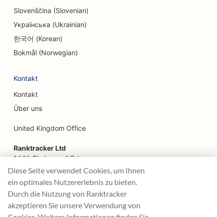
SEO für Bauernhof-zu-Tisch-Restaurants
Slovenščina (Slovenian)
Українська (Ukrainian)
SEO für Facelifting-Dienstleistungen
한국어 (Korean)
SEO für Familienrestaurants
Bokmål (Norwegian)
SEO für Fast Food Restaurants
Kontakt
SEO für Floristen
Kontakt
SEO für Feinschmecker-Restaurants
Über uns
SEO für Finanzdienstleistungen
United Kingdom Office
SEO für Food Courts
Ranktracker Ltd
144A Clerkenwell Rd
SEO für französische Konditoreien
London, EC1R 5DF
Diese Seite verwendet Cookies, um Ihnen
Company No: 08820809
ein optimales Nutzererlebnis zu bieten.
SEO für Food Trucks
felix@ranktracker.com
Durch die Nutzung von Ranktracker
SEO für Möbelhäuser
akzeptieren Sie unsere Verwendung von
Cookies. Weitere Informationen finden Sie