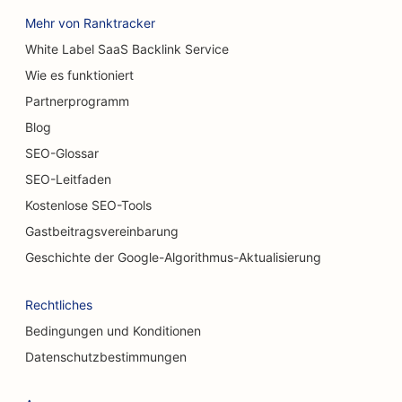
SEO für Geschäfte für Teppiche und Bodenbeläge
Mehr von Ranktracker
SEO für Burger Trucks
White Label SaaS Backlink Service
Wie es funktioniert
SEO für Autowaschanlagen
Partnerprogramm
SEO für Autohäuser
Blog
SEO für Reinigungsdienste
SEO-Glossar
SEO-Leitfaden
SEO für Chiropraktiker
Kostenlose SEO-Tools
SEO für Katzencafés
Gastbeitragsvereinbarung
SEO für chemische Peeling-Dienstleistungen
Geschichte der Google-Algorithmus-Aktualisierung
SEO für Bekleidungsgeschäfte
Rechtliches
SEO für kraniofaziale Chirurgen
Bedingungen und Konditionen
Datenschutzbestimmungen
SEO für Coffee Shops
SEO für kosmetische Chirurgen