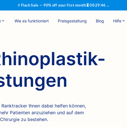
⚡ Flash Sale — 90% off your first month
⏳
00
:
29
:
45
→
e
Wie es funktioniert
Preisgestaltung
Blog
Hilfe
hinoplastik-
istungen
 Ranktracker Ihnen dabei helfen können,
mehr Patienten anzuziehen und auf dem
hirurgie zu bestehen.