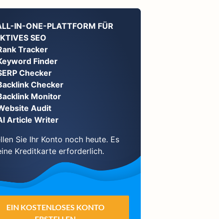
 ALL-IN-ONE-PLATTFORM FÜR
KTIVES SEO
Rank Tracker
Keyword Finder
SERP Checker
Backlink Checker
Backlink Monitor
Website Audit
AI Article Writer
llen Sie Ihr Konto noch heute. Es
eine Kreditkarte erforderlich.
EIN KOSTENLOSES KONTO
ERSTELLEN