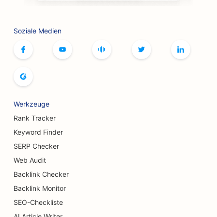
SEO für Botox und Fillers Dienstleistungen
Soziale Medien
SEO für Bowlingbahnen
SEO für Brettspiel-Cafés
SEO für Buchläden
SEO für Brotbäckereien
Werkzeuge
SEO für Brauereien
Rank Tracker
SEO für Brustvergrößerungsdienste
Keyword Finder
SERP Checker
SEO für Buffet-Restaurants
Web Audit
SEO für Verbrennungschirurgen
Backlink Checker
SEO für Cafés
Backlink Monitor
SEO-Checkliste
SEO für Konditoreien
AI Article Writer