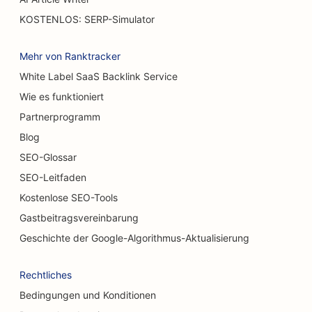
SEO für Restaurants, die zwanglos speisen
KOSTENLOS: SERP-Simulator
SEO für Geschäfte für Teppiche und Bodenbeläge
Mehr von Ranktracker
SEO für Burger Trucks
White Label SaaS Backlink Service
Wie es funktioniert
SEO für Autowaschanlagen
Partnerprogramm
SEO für Autohäuser
Blog
SEO für Reinigungsdienste
SEO-Glossar
SEO-Leitfaden
SEO für Chiropraktiker
Kostenlose SEO-Tools
SEO für Katzencafés
Gastbeitragsvereinbarung
SEO für chemische Peeling-Dienstleistungen
Geschichte der Google-Algorithmus-Aktualisierung
SEO für Bekleidungsgeschäfte
Rechtliches
SEO für kraniofaziale Chirurgen
Bedingungen und Konditionen