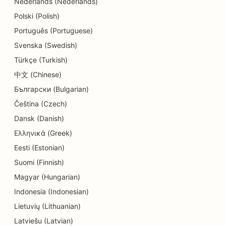
Nederlands (Nederlands)
SEO für Detailgeschäfte
Polski (Polish)
SEO für Gastronomen
Português (Portuguese)
SEO für Cupcake-Läden
Svenska (Swedish)
Türkçe (Turkish)
SEO für Bildungs- und Kinderbetreuungsdienste
中文 (Chinese)
SEO für Donut-Läden
Български (Bulgarian)
SEO für Elektriker
Čeština (Czech)
Dansk (Danish)
SEO für Textilreinigungen
Ελληνικά (Greek)
SEO für Elektronikfachgeschäfte
Eesti (Estonian)
Suomi (Finnish)
SEO für Ingenieurbüros
Magyar (Hungarian)
SEO für Endodontologen
Indonesia (Indonesian)
SEO für Unterhaltung und Freizeit
Lietuvių (Lithuanian)
Latviešu (Latvian)
SEO für Escape Rooms