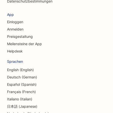
Datenschutzbestimmungen
SEO für Coffee Shops
SEO für kosmetische Chirurgen
App
Einloggen
SEO für Kreditgenossenschaften
Anmelden
SEO für Beratungsunternehmen
Preisgestaltung
SEO für Feinkostläden
Meilensteine der App
Helpdesk
SEO für Schuldnerberatungsdienste
Sprachen
SEO für Währungsumtausch-Dienstleistungen
English (English)
SEO für Tanzstudios
Deutsch (German)
SEO für Dermabrasionsdienstleistungen
Español (Spanish)
Français (French)
SEO für Kindertagesstätten
Italiano (Italian)
SEO für Zahnkliniken
日本語 (Japanese)