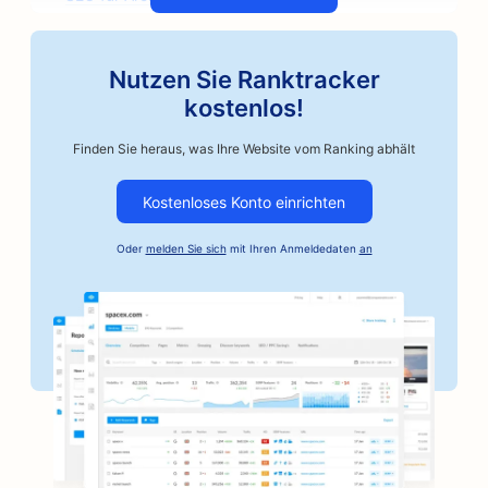
SEO für handwerkliche Kaffeeröster
Nutzen Sie Ranktracker
SEO für Autoteile-Geschäfte
kostenlos!
SEO für Autowerkstätten
Finden Sie heraus, was Ihre Website vom Ranking abhält
SEO für Autowerkstätten
Kostenloses Konto einrichten
SEO für Automobilunternehmen
Oder
melden Sie sich
mit Ihren Anmeldedaten
an
SEO für Kautionsdienste
SEO für Banken
SEO für Bäckereien
SEO für Friseurläden
SEO für BBQ-Joints
SEO für Boutiquen