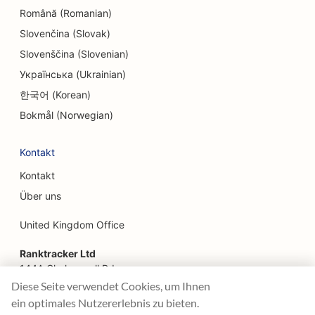
Română (Romanian)
EO für ethnische Restaurants
Slovenčina (Slovak)
SEO für Bauernhof-zu-Tisch-Restaurants
Slovenščina (Slovenian)
Українська (Ukrainian)
SEO für Facelifting-Dienstleistungen
한국어 (Korean)
SEO für Familienrestaurants
Bokmål (Norwegian)
SEO für Fast Food Restaurants
Kontakt
SEO für Floristen
Kontakt
SEO für Feinschmecker-Restaurants
Über uns
SEO für Finanzdienstleistungen
United Kingdom Office
SEO für Food Courts
Ranktracker Ltd
144A Clerkenwell Rd
SEO für französische Konditoreien
London, EC1R 5DF
Diese Seite verwendet Cookies, um Ihnen
Company No: 08820809
ein optimales Nutzererlebnis zu bieten.
SEO für Food Trucks
felix@ranktracker.com