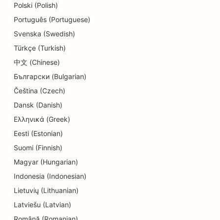
Polski (Polish)
SEO für Dermabrasionsdienstleistungen
Português (Portuguese)
SEO für Detailgeschäfte
Svenska (Swedish)
Türkçe (Turkish)
SEO für Donut-Läden
中文 (Chinese)
SEO für Bildungs- und Kinderbetreuungsdienste
Български (Bulgarian)
SEO für Textilreinigungen
Čeština (Czech)
Dansk (Danish)
SEO für Elektriker
Ελληνικά (Greek)
SEO für Elektronikfachgeschäfte
Eesti (Estonian)
Suomi (Finnish)
SEO für Endodontologen
Magyar (Hungarian)
SEO für Unterhaltung und Freizeit
Indonesia (Indonesian)
SEO für Ingenieurbüros
Lietuvių (Lithuanian)
Latviešu (Latvian)
EO für ethnische Restaurants
Română (Romanian)