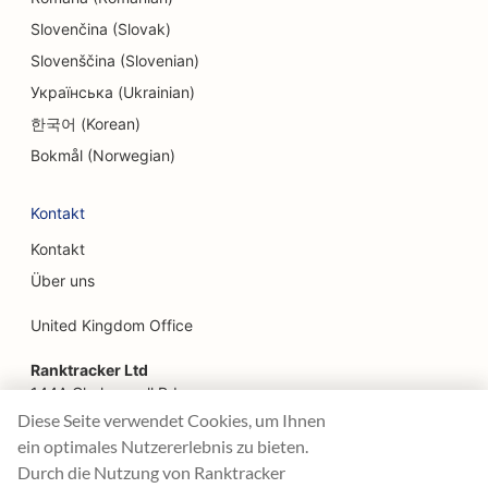
SEO für Escape Rooms
Slovenčina (Slovak)
SEO für Facelifting-Dienstleistungen
Slovenščina (Slovenian)
Українська (Ukrainian)
SEO für Familienrestaurants
한국어 (Korean)
SEO für Bauernhof-zu-Tisch-Restaurants
Bokmål (Norwegian)
SEO für Finanzplaner
Kontakt
SEO für Finanzdienstleistungen
Kontakt
SEO für Feinschmecker-Restaurants
Über uns
SEO für Fast Food Restaurants
United Kingdom Office
SEO für Floristen
Ranktracker Ltd
144A Clerkenwell Rd
SEO für Food Courts
London, EC1R 5DF
Diese Seite verwendet Cookies, um Ihnen
Company No: 08820809
ein optimales Nutzererlebnis zu bieten.
SEO für Food Trucks
felix@ranktracker.com
Durch die Nutzung von Ranktracker