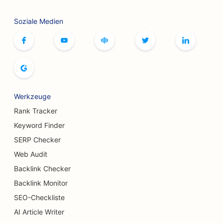
SEO für Brettspiel-Cafés
Soziale Medien
SEO für Botox und Fillers Dienstleistungen
SEO für Boutiquen
SEO für Brotbäckereien
SEO für Bowlingbahnen
Werkzeuge
SEO für Brauereien
Rank Tracker
SEO für Brustvergrößerungsdienste
Keyword Finder
SERP Checker
SEO für Buffet-Restaurants
Web Audit
SEO für Burger Trucks
Backlink Checker
SEO für Konditoreien
Backlink Monitor
SEO-Checkliste
SEO für Autohäuser
AI Article Writer
SEO für Verbrennungschirurgen