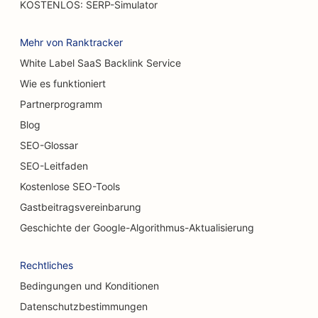
KOSTENLOS: SERP-Simulator
SEO für Autowaschanlagen
Mehr von Ranktracker
SEO für Cafés
White Label SaaS Backlink Service
Wie es funktioniert
SEO für Geschäfte für Teppiche und Bodenbeläge
Partnerprogramm
SEO für Restaurants, die zwanglos speisen
Blog
SEO für chemische Peeling-Dienstleistungen
SEO-Glossar
SEO-Leitfaden
SEO für Katzencafés
Kostenlose SEO-Tools
SEO für Chiropraktiker
Gastbeitragsvereinbarung
SEO für Reinigungsdienste
Geschichte der Google-Algorithmus-Aktualisierung
SEO für Coffee Shops
Rechtliches
SEO für Beratungsunternehmen
Bedingungen und Konditionen
Datenschutzbestimmungen
SEO für kosmetische Chirurgen