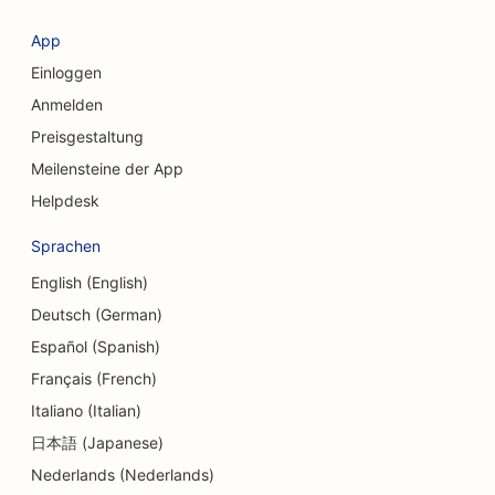
SEO für Bekleidungsgeschäfte
App
Einloggen
SEO für Währungsumtausch-Dienstleistungen
Anmelden
SEO für kraniofaziale Chirurgen
Preisgestaltung
SEO für Kreditgenossenschaften
Meilensteine der App
Helpdesk
SEO für Cupcake-Läden
Sprachen
SEO für Tanzstudios
English (English)
SEO für Kindertagesstätten
Deutsch (German)
SEO für Schuldnerberatungsdienste
Español (Spanish)
Français (French)
SEO für Zahnkliniken
Italiano (Italian)
SEO für Feinkostläden
日本語 (Japanese)
Nederlands (Nederlands)
SEO für Gastronomen