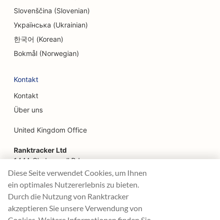
SEO für Bauernhof-zu-Tisch-Restaurants
Slovenščina (Slovenian)
Українська (Ukrainian)
SEO für Facelifting-Dienstleistungen
한국어 (Korean)
SEO für Familienrestaurants
Bokmål (Norwegian)
SEO für Fast Food Restaurants
Kontakt
SEO für Floristen
Kontakt
SEO für Feinschmecker-Restaurants
Über uns
SEO für Finanzdienstleistungen
United Kingdom Office
SEO für Food Courts
Ranktracker Ltd
144A Clerkenwell Rd
SEO für französische Konditoreien
London, EC1R 5DF
Diese Seite verwendet Cookies, um Ihnen
Company No: 08820809
ein optimales Nutzererlebnis zu bieten.
SEO für Food Trucks
felix@ranktracker.com
Durch die Nutzung von Ranktracker
SEO für Möbelhäuser
akzeptieren Sie unsere Verwendung von
Cookies. Weitere Informationen finden Sie