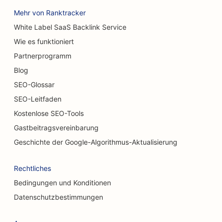
SEO für Geschäfte für Teppiche und Bodenbeläge
Mehr von Ranktracker
SEO für Burger Trucks
White Label SaaS Backlink Service
Wie es funktioniert
SEO für Autowaschanlagen
Partnerprogramm
SEO für Autohäuser
Blog
SEO für Reinigungsdienste
SEO-Glossar
SEO-Leitfaden
SEO für Chiropraktiker
Kostenlose SEO-Tools
SEO für Katzencafés
Gastbeitragsvereinbarung
SEO für chemische Peeling-Dienstleistungen
Geschichte der Google-Algorithmus-Aktualisierung
SEO für Bekleidungsgeschäfte
Rechtliches
SEO für kraniofaziale Chirurgen
Bedingungen und Konditionen
Datenschutzbestimmungen
SEO für Coffee Shops
SEO für kosmetische Chirurgen