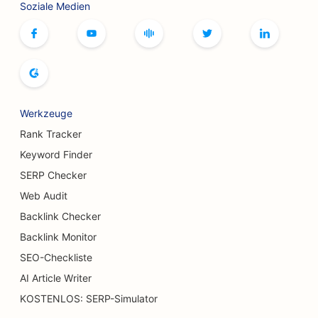
Soziale Medien
SEO für Bowlingbahnen
SEO für Brettspiel-Cafés
SEO für Buchläden
SEO für Brotbäckereien
Werkzeuge
SEO für Brauereien
Rank Tracker
SEO für Brustvergrößerungsdienste
Keyword Finder
SERP Checker
SEO für Buffet-Restaurants
Web Audit
SEO für Verbrennungschirurgen
Backlink Checker
SEO für Cafés
Backlink Monitor
SEO-Checkliste
SEO für Konditoreien
AI Article Writer
SEO für Restaurants, die zwanglos speisen
KOSTENLOS: SERP-Simulator