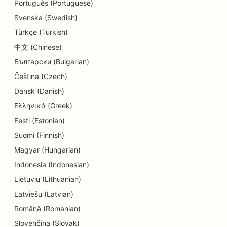
Português (Portuguese)
SEO für Cupcake-Läden
Svenska (Swedish)
Türkçe (Turkish)
SEO für Bildungs- und Kinderbetreuungsdienste
中文 (Chinese)
SEO für Donut-Läden
Български (Bulgarian)
SEO für Elektriker
Čeština (Czech)
Dansk (Danish)
SEO für Textilreinigungen
Ελληνικά (Greek)
SEO für Elektronikfachgeschäfte
Eesti (Estonian)
Suomi (Finnish)
SEO für Ingenieurbüros
Magyar (Hungarian)
SEO für Endodontologen
Indonesia (Indonesian)
SEO für Unterhaltung und Freizeit
Lietuvių (Lithuanian)
Latviešu (Latvian)
SEO für Escape Rooms
Română (Romanian)
EO für ethnische Restaurants
Slovenčina (Slovak)