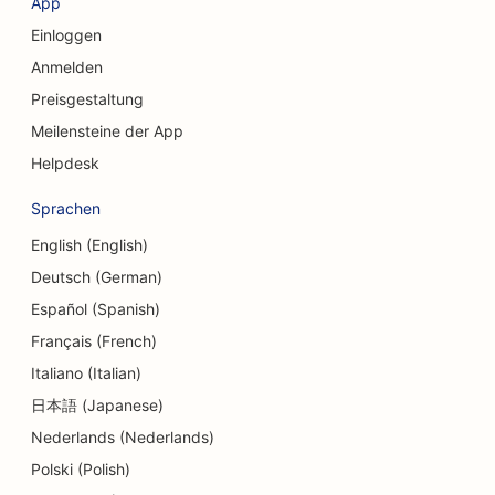
App
Einloggen
SEO für Kreditgenossenschaften
Anmelden
SEO für Beratungsunternehmen
Preisgestaltung
SEO für Feinkostläden
Meilensteine der App
Helpdesk
SEO für Schuldnerberatungsdienste
Sprachen
SEO für Währungsumtausch-Dienstleistungen
English (English)
SEO für Tanzstudios
Deutsch (German)
SEO für Dermabrasionsdienstleistungen
Español (Spanish)
Français (French)
SEO für Kindertagesstätten
Italiano (Italian)
SEO für Zahnkliniken
日本語 (Japanese)
Nederlands (Nederlands)
SEO für Detailgeschäfte
Polski (Polish)
SEO für Gastronomen