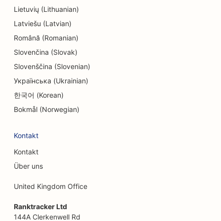
Lietuvių (Lithuanian)
SEO für Endodontologen
Latviešu (Latvian)
SEO für Unterhaltung und Freizeit
Română (Romanian)
Slovenčina (Slovak)
SEO für Escape Rooms
Slovenščina (Slovenian)
EO für ethnische Restaurants
Українська (Ukrainian)
SEO für Bauernhof-zu-Tisch-Restaurants
한국어 (Korean)
Bokmål (Norwegian)
SEO für Facelifting-Dienstleistungen
SEO für Familienrestaurants
Kontakt
SEO für Fast Food Restaurants
Kontakt
Über uns
SEO für Floristen
United Kingdom Office
SEO für Feinschmecker-Restaurants
Ranktracker Ltd
SEO für Finanzdienstleistungen
144A Clerkenwell Rd