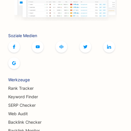
SEO für Friseurläden
SEO für BBQ-Joints
SEO für Boutiquen
Soziale Medien
SEO für Botox und Fillers Dienstleistungen
SEO für Bowlingbahnen
SEO für Brettspiel-Cafés
SEO für Buchläden
Werkzeuge
SEO für Brotbäckereien
Rank Tracker
Keyword Finder
SEO für Brauereien
SERP Checker
SEO für Brustvergrößerungsdienste
Web Audit
Backlink Checker
SEO für Buffet-Restaurants
Backlink Monitor