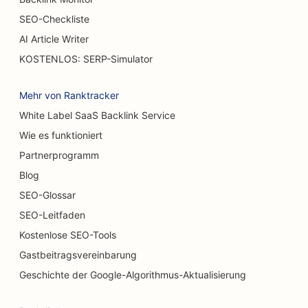
SEO für Verbrennungschirurgen
SEO-Checkliste
SEO für Cafés
AI Article Writer
KOSTENLOS: SERP-Simulator
SEO für Konditoreien
SEO für Restaurants, die zwanglos speisen
Mehr von Ranktracker
White Label SaaS Backlink Service
SEO für Geschäfte für Teppiche und Bodenbeläge
Wie es funktioniert
SEO für Burger Trucks
Partnerprogramm
SEO für Autowaschanlagen
Blog
SEO-Glossar
SEO für Autohäuser
SEO-Leitfaden
SEO für Reinigungsdienste
Kostenlose SEO-Tools
Gastbeitragsvereinbarung
SEO für Chiropraktiker
Geschichte der Google-Algorithmus-Aktualisierung
SEO für Katzencafés