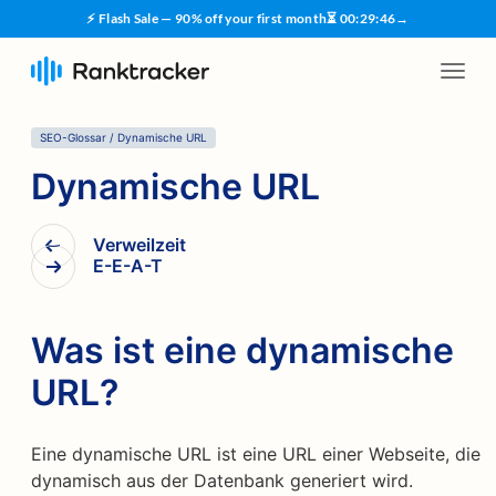
⚡ Flash Sale — 90% off your first month
⏳
00
:
29
:
45
→
SEO-Glossar
/
Dynamische URL
Dynamische URL
Verweilzeit
E-E-A-T
Was ist eine dynamische
URL?
Eine dynamische URL ist eine URL einer Webseite, die
dynamisch aus der Datenbank generiert wird.