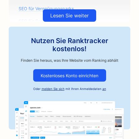
SEO für Vergnügungsparks
Lesen Sie weiter
SEO für Spielhallen
SEO für Architekturbüros
Nutzen Sie Ranktracker
SEO für handwerkliche Kaffeeröster
kostenlos!
SEO für Autoteile-Geschäfte
Finden Sie heraus, was Ihre Website vom Ranking abhält
SEO für Autowerkstätten
Kostenloses Konto einrichten
SEO für Autowerkstätten
Oder
melden Sie sich
mit Ihren Anmeldedaten
an
SEO für Automobilunternehmen
SEO für Kautionsdienste
SEO für Banken
SEO für Bäckereien