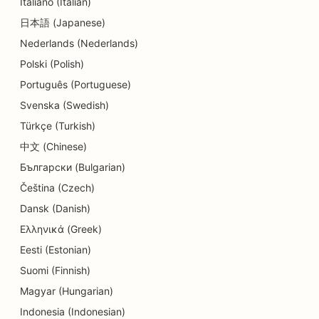
Italiano (Italian)
日本語 (Japanese)
SEO für Kindertagesstätten
Nederlands (Nederlands)
SEO für Zahnkliniken
Polski (Polish)
SEO für Detailgeschäfte
Português (Portuguese)
Svenska (Swedish)
SEO für Gastronomen
Türkçe (Turkish)
SEO für Cupcake-Läden
中文 (Chinese)
Български (Bulgarian)
SEO für Bildungs- und Kinderbetreuungsdienste
Čeština (Czech)
SEO für Donut-Läden
Dansk (Danish)
SEO für Elektriker
Ελληνικά (Greek)
Eesti (Estonian)
SEO für Textilreinigungen
Suomi (Finnish)
SEO für Elektronikfachgeschäfte
Magyar (Hungarian)
SEO für Ingenieurbüros
Indonesia (Indonesian)