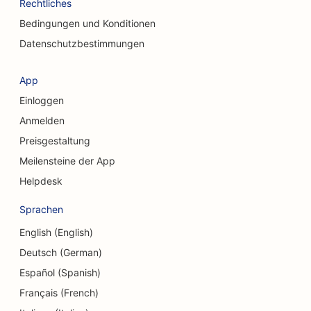
SEO für chemische Peeling-Dienstleistungen
Rechtliches
Bedingungen und Konditionen
SEO für Bekleidungsgeschäfte
Datenschutzbestimmungen
SEO für kraniofaziale Chirurgen
App
SEO für Coffee Shops
Einloggen
SEO für kosmetische Chirurgen
Anmelden
Preisgestaltung
SEO für Kreditgenossenschaften
Meilensteine der App
SEO für Beratungsunternehmen
Helpdesk
SEO für Feinkostläden
Sprachen
SEO für Schuldnerberatungsdienste
English (English)
SEO für Währungsumtausch-Dienstleistungen
Deutsch (German)
Español (Spanish)
SEO für Tanzstudios
Français (French)
SEO für Dermabrasionsdienstleistungen