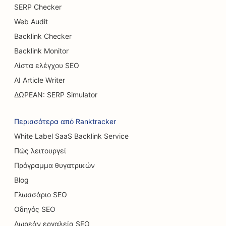
SEO για υπηρεσίες αύξησης στήθους
SERP Checker
Web Audit
SEO για εστιατόρια με μπουφέ
Backlink Checker
SEO για φορτηγά Burger
Backlink Monitor
SEO για καταστήματα κέικ
Λίστα ελέγχου SEO
AI Article Writer
SEO για αντιπροσωπείες αυτοκινήτων
ΔΩΡΕΑΝ: SERP Simulator
SEO για χειρουργούς εγκαυμάτων
Περισσότερα από Ranktracker
SEO για πλυντήρια αυτοκινήτων
White Label SaaS Backlink Service
SEO για καφετέριες
Πώς λειτουργεί
SEO για καταστήματα χαλιών και δαπέδων
Πρόγραμμα θυγατρικών
Blog
SEO για εστιατόρια Casual Dining
Γλωσσάριο SEO
SEO για υπηρεσίες χημικής φλούδας
Οδηγός SEO
SEO για καφετέριες γάτας
Δωρεάν εργαλεία SEO