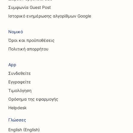
Συμφωνία Guest Post
SEO για χειροπρακτικούς
Ιστορικό ενημέρωσης αλγορίθμων Google
SEO για υπηρεσίες καθαρισμού
Νομικό
SEO για καφετέριες
Όροι και προϋποθέσεις
SEO για εταιρείες συμβούλων
Πολιτική απορρήτου
SEO για αισθητικούς χειρουργούς
App
SEO για καταστήματα ρούχων
Συνδεθείτε
SEO για υπηρεσίες ανταλλαγής νομισμάτων
Εγγραφείτε
Τιμολόγηση
SEO για κρανιοπροσωπικούς χειρουργούς
Ορόσημα της εφαρμογής
SEO για Πιστωτικά Σωματεία
Helpdesk
SEO για καταστήματα Cupcake
Γλώσσες
SEO για στούντιο χορού
English (English)