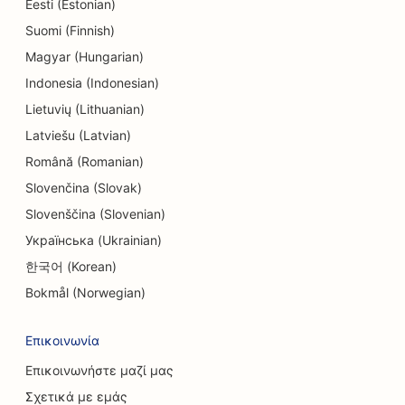
SEO για ηλεκτρολόγους
Eesti (Estonian)
Suomi (Finnish)
SEO για καταστήματα ηλεκτρονικών ειδών
Magyar (Hungarian)
SEO για ενδοδοντολόγους
Indonesia (Indonesian)
Lietuvių (Lithuanian)
SEO για ψυχαγωγία &amp; αναψυχή
Latviešu (Latvian)
SEO για τεχνικές εταιρείες
Română (Romanian)
EO για εθνοτικά εστιατόρια
Slovenčina (Slovak)
Slovenščina (Slovenian)
SEO για δωμάτια απόδρασης
Українська (Ukrainian)
SEO για υπηρεσίες Facelift
한국어 (Korean)
SEO για οικογενειακά εστιατόρια
Bokmål (Norwegian)
SEO για εστιατόρια Farm-to-Table
Επικοινωνία
SEO για οικονομικούς σχεδιαστές
Επικοινωνήστε μαζί μας
Σχετικά με εμάς
SEO για χρηματοπιστωτικές υπηρεσίες