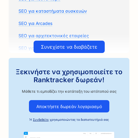
SEO για καταστήματα συσκευών
SEO για Arcades
SEO για αρχιτεκτονικές εταιρείες
Συνεχίστε να διαβάζετε
SEO για συνεργεία αυτοκινήτων
SEO για καταστήματα ανταλλακτικών
αυτοκινήτων
Ξεκινήστε να χρησιμοποιείτε το
Ranktracker δωρεάν!
SEO για μαθήματα τέχνης
Μάθετε τι εμποδίζει την κατάταξη του ιστότοπού σας
SEO για καταστήματα επισκευής αυτοκινήτων
SEO για καφεκοπτεία Artisan Coffee Roasters
Αποκτήστε δωρεάν λογαριασμό
SEO για υπηρεσίες εγγυήσεων
Ή
Συνδεθείτε
χρησιμοποιώντας τα διαπιστευτήριά σας
SEO για επιχειρήσεις αυτοκινήτων