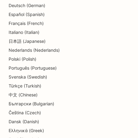
Deutsch (German)
SEO για κέντρα ημερήσιας φροντίδας
Español (Spanish)
SEO για υπηρεσίες συμβουλευτικής χρέους
Français (French)
Italiano (Italian)
SEO για οδοντιατρικές κλινικές
日本語 (Japanese)
SEO για Delis
Nederlands (Nederlands)
SEO για Diners
Polski (Polish)
Português (Portuguese)
SEO για υπηρεσίες δερμοαπόξεσης
Svenska (Swedish)
SEO για καταστήματα λεπτομερειών
Türkçe (Turkish)
SEO για καταστήματα Donut
中文 (Chinese)
Български (Bulgarian)
SEO για υπηρεσίες εκπαίδευσης και παιδικής
Čeština (Czech)
φροντίδας
Dansk (Danish)
SEO για στεγνοκαθαριστήρια
Ελληνικά (Greek)