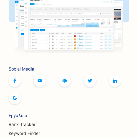
SEO για αρτοποιεία
SEO για κουρεία
SEO για τράπεζες
SEO για βιβλιοπωλεία
SEO για BBQ Joints
SEO για καφετέριες επιτραπέζιων παιχνιδιών
Social Media
SEO για τις υπηρεσίες Botox και Fillers
SEO για μπουτίκ
SEO για αρτοποιεία ψωμιού
SEO για αίθουσες μπόουλινγκ
Εργαλεία
Rank Tracker
SEO για ζυθοποιίες
Keyword Finder